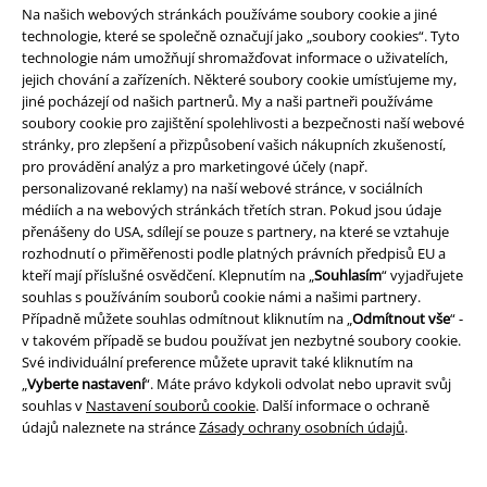
Stáhněte si novou EMP aplikaci zdarma a využijte všechny nové
Na našich webových stránkách používáme soubory cookie a jiné
funkce a výhody!
technologie, které se společně označují jako „soubory cookies“. Tyto
technologie nám umožňují shromažďovat informace o uživatelích,
jejich chování a zařízeních. Některé soubory cookie umísťujeme my,
jiné pocházejí od našich partnerů. My a naši partneři používáme
soubory cookie pro zajištění spolehlivosti a bezpečnosti naší webové
stránky, pro zlepšení a přizpůsobení vašich nákupních zkušeností,
A Warner Music Group Company
pro provádění analýz a pro marketingové účely (např.
personalizované reklamy) na naší webové stránce, v sociálních
médiích a na webových stránkách třetích stran. Pokud jsou údaje
přenášeny do USA, sdílejí se pouze s partnery, na které se vztahuje
rozhodnutí o přiměřenosti podle platných právních předpisů EU a
kteří mají příslušné osvědčení. Klepnutím na „
Souhlasím
“ vyjadřujete
souhlas s používáním souborů cookie námi a našimi partnery.
Případně můžete souhlas odmítnout kliknutím na „
Odmítnout vše
“ -
v takovém případě se budou používat jen nezbytné soubory cookie.
Své individuální preference můžete upravit také kliknutím na
„
Vyberte nastavení
“. Máte právo kdykoli odvolat nebo upravit svůj
souhlas v
Nastavení souborů cookie
. Další informace o ochraně
údajů naleznete na stránce
Zásady ochrany osobních údajů
.
Právní informace