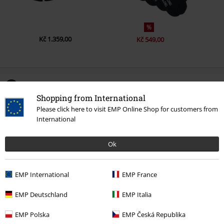
%
Kč 1.359,00
Kč 549,00
0 Hodnocení
Shopping from International
Please click here to visit EMP Online Shop for customers from
Podělte se o váš názor "JJIGLENN".
International
Napsat hodnocení
Ok
EMP International
EMP France
EMP Deutschland
EMP Italia
EMP Polska
EMP Česká Republika