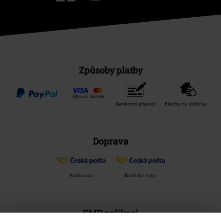
Způsoby platby
Bankovní převod
Platba na dobírku
Doprava
Balíkovna
Balík Do ruky
EMP aplikaci