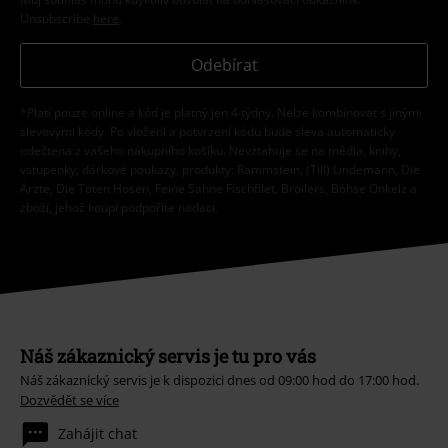
Unsubscribe
here
.
Odebírat
*Platí pouze online a kód je platný jen 4 týdny. Nelze kombinovat s jinými
slevovými kódy. Po vložení a potvrzení kódu bude sleva automaticky
odečtena z vašeho nákupního košíku. Nevztahuje se na média, knihy,
vstupenky, dárkové poukazy, produkty: Rammstein, (Till) Lindemann, Die
Ärzte, Die Toten Hosen, Feine Sahne Fischfilet, Broilers, Böhse Onkelz a
zboží, jehož koupí podpoříte nadaci.
Náš zákaznický servis je tu pro vás
Náš zákaznický servis je k dispozici dnes od 09:00 hod do 17:00 hod.
Dozvědět se více
Zahájit chat