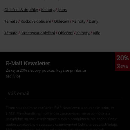
Oblečení & doplňky
Kalhoty
Jeans
Témata
Rockové oblečení
Oblečení
Kalhoty
Džíny
Témata
Streetwear oblečení
Oblečení
Kalhoty
Rifle
20%
E-Mail Newsletter
Sleva
Získejte 20% slevový poukaz, když se přihlásíte
teď!
Více
Tímto souhlasím se zasíláním EMP Newslettru a souhlasím s tím, že
E.M.P. Merchandising mbH může zpracovávat mé osobní údaje a
pravidelně mi posílat informace o svých produktech. Mé osobní údaje
budou zpracovány v souladu s ustanoveními
Ochrana osobních údajů
.
Můj souhlas mohu kdykoliv odvolat na odhlašovací odkaz/link.