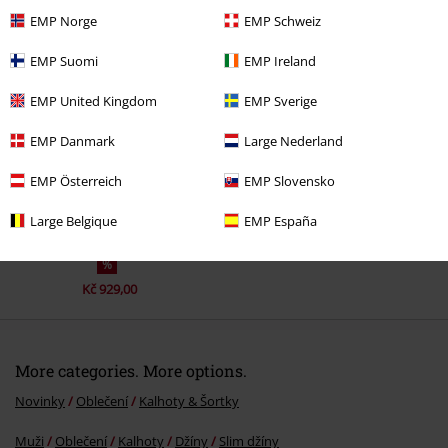
EMP Norge
EMP Schweiz
EMP Suomi
EMP Ireland
Naposledy navštívené
EMP United Kingdom
EMP Sverige
EMP Danmark
Large Nederland
EMP Österreich
EMP Slovensko
Large Belgique
EMP España
%
Kč 929,00
More categories. More options.
Novinky
Oblečení
Kalhoty & Šortky
Muži
Oblečení
Kalhoty
Džíny
Slim džíny