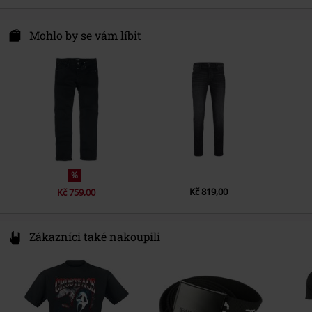
elastan
Délka
Normální
Bestseller A/S
Upozornění k údržbě
Praní v pračce
Fredskovvej
Mohlo by se vám líbit
7330 Brande
Denmark
www.bestseller.com
%
Kč 819,00
Kč 759,00
Zákazníci také nakoupili