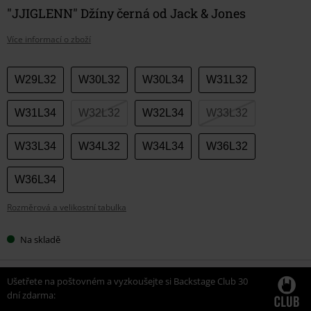
"JJIGLENN" Džíny černá od Jack & Jones
Více informací o zboží
Vyberte
W29L32
W30L32
W30L34
W31L32
si
velikost
W31L34
W32L32
W32L34
W33L32
W33L34
W34L32
W34L34
W36L32
W36L34
Rozměrová a velikostní tabulka
Na skladě
Ušetřete na poštovném a vyzkoušejte si Backstage Club 30
dní zdarma: