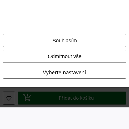
Podmínky
Prohlášení
Ochrana osobních údajů
Souhlasím
Likvidace odpadu a ochrana životního prostředí
Odmítnout vše
Prohlášení o shodě
Vyberte nastavení
Informace o přístupnosti
Nastavení souborů cookie
Přidat do košíku
Odstoupení od smlouvy
Všechny ceny jsou včetně DPH, bez
poštovného a balného
© 1986-2026 EMP Merchandising