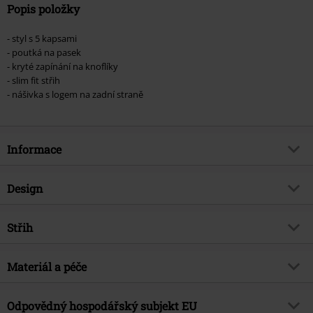
Popis položky
- styl s 5 kapsami
- poutká na pasek
- kryté zapínání na knoflíky
- slim fit střih
- nášivka s logem na zadní straně
Informace
Zboží č.
499045
Design
Název
JJIGLENN
Typ výrobku
Džíny
Brand
Střih
Jack & Jones
Vzor
běžný
Téma produktů
Basics, Neformální oblečení, Street
Forma střihu - kalhot
Slim
oblečení
Způsob zapínání
Materiál a péče
Krytý zip
Výška pasu
Low Rise - nízký pas
Datum vydání
10/15/21
Kapsy
5 stylových kapes
Vrchní materiál
70% bavlna, 28% polyester, 2%
Tvar nohy
Odpovědný hospodářský subjekt EU
Úzký
Pohlaví
Muži
Barva
černá