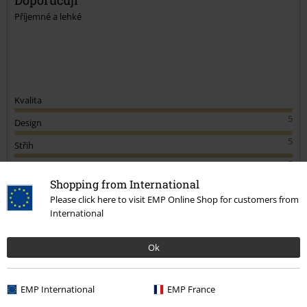
Příjemné a lehké
Kvalita
5
Design
5
Střih
5
Šířka
Shopping from International
Příliš úzké
Perfektní
Příliš široké
Please click here to visit EMP Online Shop for customers from
Délka
International
Příliš krátké
Perfektní
Příliš dlouhé
Ok
Ověřená recenze
Pomohlo Vám toto hodnocení?
EMP International
EMP France