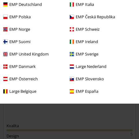
EMP Deutschland
EMP Italia
Komentář
EMP Polska
EMP Česká Republika
EMP Norge
EMP Schweiz
Veronika Z.
EMP Suomi
EMP Ireland
6 Hodnocení
EMP United Kingdom
EMP Sverige
Publikováno: Pátek, 26.03.2021
Výška postavy v metrech: 1,70
EMP Danmark
Large Nederland
Zakoupena velikost: L
Odeslat komentář
EMP Österreich
EMP Slovensko
Perfektní
Velikost sedí přesně. Materiál je velmi příjemný.
Large Belgique
EMP España
Kvalita
5
Design