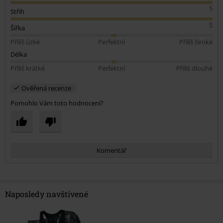
5
Střih
5
Šířka
Příliš úzké
Perfektní
Příliš široké
Délka
Příliš krátké
Perfektní
Příliš dlouhé
Ověřená recenze
Pomohlo Vám toto hodnocení?
Komentář
Naposledy navštívené