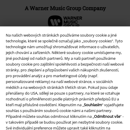
A Warner Music Group Company
Na našich webových stránkách používáme soubory cookie a jiné
technologie, které se společně označují jako „soubory cookies“. Tyto
technologie nám umožňují shromažďovat informace o uživatelích,
jejich chování a zařízeních. Některé soubory cookie umísťujeme my,
jiné pocházejí od našich partnerů. My a naši partneři používáme
soubory cookie pro zajištění spolehlivosti a bezpečnosti naší webové
stránky, pro zlepšení a přizpůsobení vašich nákupních zkušeností,
pro provádění analýz a pro marketingové účely (např.
personalizované reklamy) na naší webové stránce, v sociálních
médiích a na webových stránkách třetích stran. Pokud jsou údaje
Právní informace
přenášeny do USA, sdílejí se pouze s partnery, na které se vztahuje
rozhodnutí o přiměřenosti podle platných právních předpisů EU a
Podmínky
kteří mají příslušné osvědčení. Klepnutím na „
Souhlasím
“ vyjadřujete
souhlas s používáním souborů cookie námi a našimi partnery.
Prohlášení
Případně můžete souhlas odmítnout kliknutím na „
Odmítnout vše
“ -
v takovém případě se budou používat jen nezbytné soubory cookie.
Své individuální preference můžete upravit také kliknutím na
Ochrana osobních údajů