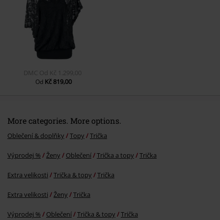
Odeslat komentář
DMC
Od
Kč 1.299,00
Kč 819,00
Od
More categories. More options.
Oblečení & doplňky
Topy
Trička
Výprodej %
Ženy
Oblečení
Trička a topy
Trička
Extra velikosti
Trička & topy
Trička
Extra velikosti
Ženy
Trička
Výprodej %
Oblečení
Trička & topy
Trička