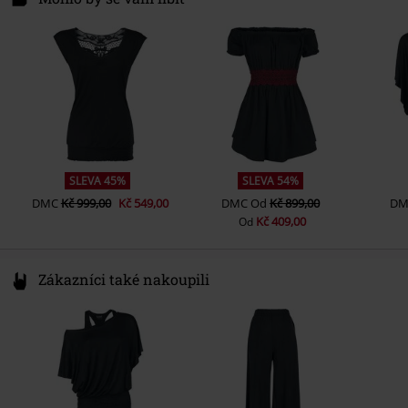
Značka
Temná romantika
49835 Wietmarschen
Basic tričko
Private Label - vyrobené EMP
Germany
Hmotnost/Gramáž - trička
Basic tričko (cca 160 g/m2) -
info@forplay.shop
Regularweight
SLEVA 45%
SLEVA 54%
DMC
Kč 999,00
Kč 549,00
DMC
Od
Kč 899,00
DM
Kč 409,00
Od
Zákazníci také nakoupili