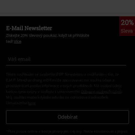
20%
E-Mail Newsletter
Sleva
Získejte 20% slevový poukaz, když se přihlásíte
teď!
Více
Tímto souhlasím se zasíláním EMP Newslettru a souhlasím s tím, že
E.M.P. Merchandising mbH může zpracovávat mé osobní údaje a
pravidelně mi posílat informace o svých produktech. Mé osobní údaje
budou zpracovány v souladu s ustanoveními
Ochrana osobních údajů
.
Můj souhlas mohu kdykoliv odvolat na odhlašovací odkaz/link.
Unsubscribe
here
.
Odebírat
*Platí pouze online a kód je platný jen 4 týdny. Nelze kombinovat s jinými