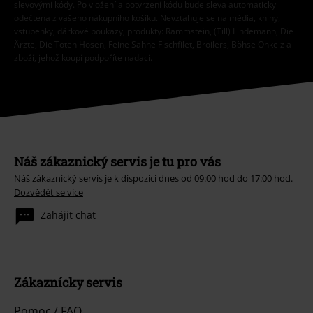
slevovými kódy. Po vložení a potvrzení kódu bude sleva automaticky
odečtena z vašeho nákupního košíku. Nevztahuje se na média, knihy,
vstupenky, dárkové poukazy, produkty: Rammstein, (Till) Lindemann, Die
Ärzte, Die Toten Hosen, Feine Sahne Fischfilet, Broilers, Böhse Onkelz a
zboží, jehož koupí podpoříte nadaci.
Náš zákaznický servis je tu pro vás
Náš zákaznický servis je k dispozici dnes od 09:00 hod do 17:00 hod.
Dozvědět se více
Zahájit chat
Zákaznícky servis
Pomoc / FAQ