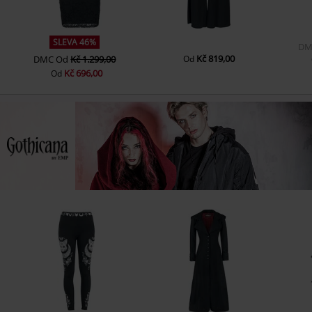
SLEVA 46%
DM
Kč 819,00
DMC
Od
Kč 1.299,00
Od
Kč 696,00
Od