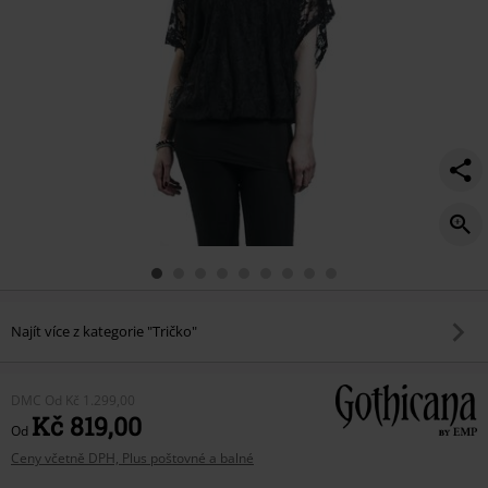
Najít více z kategorie "Tričko"
DMC
Od
Kč 1.299,00
Kč 819,00
Od
Ceny včetně DPH, Plus poštovné a balné