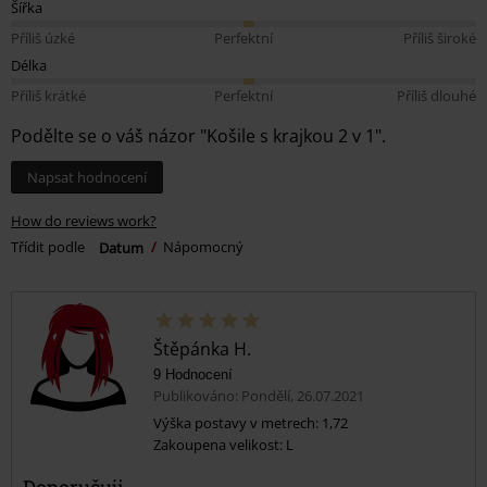
Šířka
Příliš úzké
Perfektní
Příliš široké
Délka
Příliš krátké
Perfektní
Příliš dlouhé
Podělte se o váš názor "Košile s krajkou 2 v 1".
Napsat hodnocení
How do reviews work?
Třídit podle
Datum
Nápomocný
Štěpánka H.
9 Hodnocení
Publikováno: Pondělí, 26.07.2021
Výška postavy v metrech: 1,72
Zakoupena velikost: L
Doporučuji