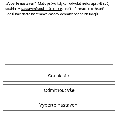
„
Vyberte nastavení
“. Máte právo kdykoli odvolat nebo upravit svůj
souhlas v
Nastavení souborů cookie
. Další informace o ochraně
Likvidace odpadu a ochrana životního prostředí
údajů naleznete na stránce
Zásady ochrany osobních údajů
.
Prohlášení o shodě
Informace o přístupnosti
Nastavení souborů cookie
Odstoupení od smlouvy
Všechny ceny jsou včetně DPH, bez
poštovného a balného
Souhlasím
© 1986-2026 EMP Merchandising
Odmítnout vše
Vyberte nastavení
Naše online obchody
EMP International