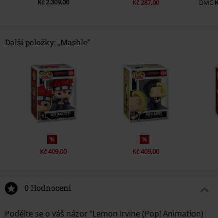
Kč 2.309,00
Kč 287,00
DMC
K
Další položky: „Mashle“
%
%
Kč 409,00
Kč 409,00
0 Hodnocení
Podělte se o váš názor "Lemon Irvine (Pop! Animation)