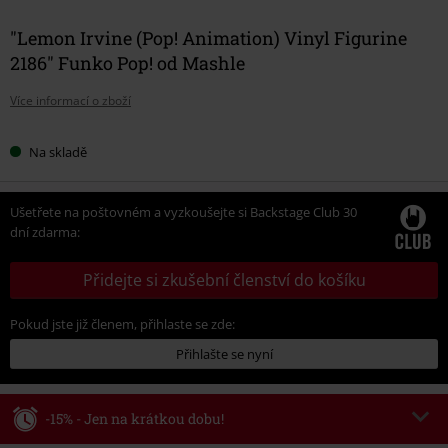
"Lemon Irvine (Pop! Animation) Vinyl Figurine
2186" Funko Pop! od Mashle
Více informací o zboží
Na skladě
Ušetřete na poštovném a vyzkoušejte si Backstage Club 30
dní zdarma:
Přidejte si zkušební členství do košíku
Pokud jste již členem, přihlaste se zde:
Přihlašte se nyní
-15% - Jen na krátkou dobu!