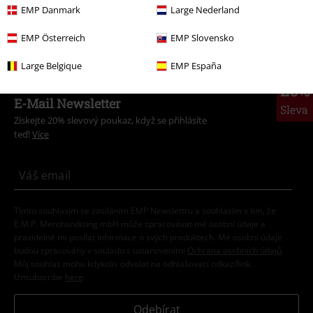
Filmy & seriály
Anime
Funko Pop! Anime
EMP Danmark
Large Nederland
Filmy & seriály
Anime
Sběratelské předměty
EMP Österreich
EMP Slovensko
Large Belgique
EMP España
20%
E-Mail Newsletter
Sleva
Získejte 20% slevový poukaz, když se přihlásíte
teď!
Více
Tímto souhlasím se zasíláním EMP Newslettru a souhlasím s tím, že
E.M.P. Merchandising mbH může zpracovávat mé osobní údaje a
pravidelně mi posílat informace o svých produktech. Mé osobní údaje
budou zpracovány v souladu s ustanoveními
Ochrana osobních údajů
.
Můj souhlas mohu kdykoliv odvolat na odhlašovací odkaz/link.
Unsubscribe
here
.
Odebírat