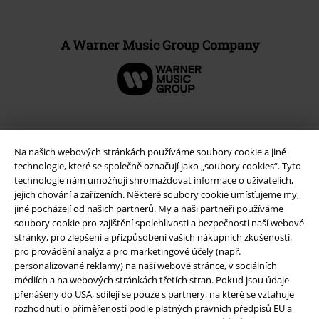
A Warner Music Group Company
Na našich webových stránkách používáme soubory cookie a jiné
technologie, které se společně označují jako „soubory cookies“. Tyto
technologie nám umožňují shromažďovat informace o uživatelích,
jejich chování a zařízeních. Některé soubory cookie umísťujeme my,
jiné pocházejí od našich partnerů. My a naši partneři používáme
soubory cookie pro zajištění spolehlivosti a bezpečnosti naší webové
stránky, pro zlepšení a přizpůsobení vašich nákupních zkušeností,
Právní informace
pro provádění analýz a pro marketingové účely (např.
personalizované reklamy) na naší webové stránce, v sociálních
Podmínky
médiích a na webových stránkách třetích stran. Pokud jsou údaje
přenášeny do USA, sdílejí se pouze s partnery, na které se vztahuje
Prohlášení
rozhodnutí o přiměřenosti podle platných právních předpisů EU a