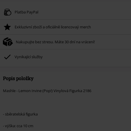
Kód poukazu
WEEKEND
Kopírovat kód
Platné do 8/9/26
Platba PayPal
Minimální hodnota objednávky 1.299 Kč.
Exkluzivní zboží a oficiálně licencovaý merch
Po zadání kódu v košíku, se sleva uplatní automaticky.
Nelze kombinovat s jinými akciovými kódy. Sleva se nevztahuje na: knihy,
Nakupujte bez stresu. Máte 30 dní na vrácení!
média, vstupenky, Rammstein, (Till) Lindemann, Böhse Onkelz, Broilers, Die
Ärzte, Die Toten Hosen, Metality, dárkové poukazy a položky, jejichž koupí
podpoříte nadaci.
Vynikající služby
Popis položky
Mashle - Lemon Irvine (Pop!) Vinylová Figurka 2186
- sběratelská figurka
- výška: cca 10 cm