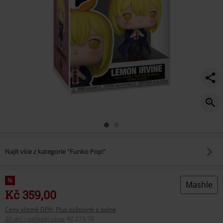
Najít více z kategorie "Funko Pop!"
%
Mashle
Kč 359,00
Ceny včetně DPH, Plus poštovné a balné
30 dní – nejlepší cena
:
Kč 273,78