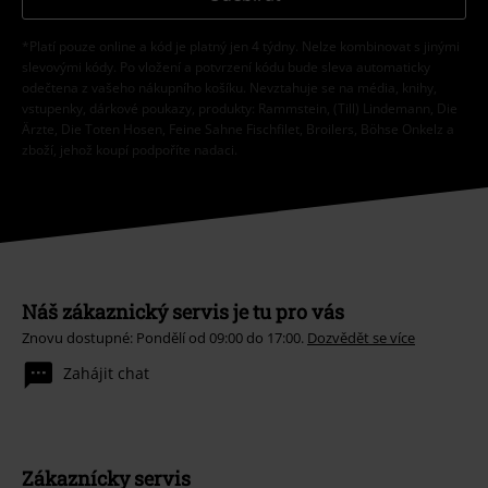
*Platí pouze online a kód je platný jen 4 týdny. Nelze kombinovat s jinými
slevovými kódy. Po vložení a potvrzení kódu bude sleva automaticky
odečtena z vašeho nákupního košíku. Nevztahuje se na média, knihy,
vstupenky, dárkové poukazy, produkty: Rammstein, (Till) Lindemann, Die
Ärzte, Die Toten Hosen, Feine Sahne Fischfilet, Broilers, Böhse Onkelz a
zboží, jehož koupí podpoříte nadaci.
Náš zákaznický servis je tu pro vás
Znovu dostupné: Pondělí od 09:00 do 17:00.
Dozvědět se více
Zahájit chat
Zákaznícky servis