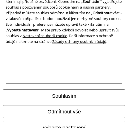
kteří mají příslušné osvědčení. Klepnutím na „
Souhlasím
“ vyjadřujete
souhlas s používáním souborů cookie námi a našimi partnery.
Ochrana osobních údajů
Případně můžete souhlas odmítnout kliknutím na „
Odmítnout vše
“ -
v takovém případě se budou používat jen nezbytné soubory cookie.
Likvidace odpadu a ochrana životního prostředí
Své individuální preference můžete upravit také kliknutím na
„
Vyberte nastavení
“. Máte právo kdykoli odvolat nebo upravit svůj
Prohlášení o shodě
souhlas v
Nastavení souborů cookie
. Další informace o ochraně
údajů naleznete na stránce
Zásady ochrany osobních údajů
.
Informace o přístupnosti
Nastavení souborů cookie
Odstoupení od smlouvy
Všechny ceny jsou včetně DPH, bez
poštovného a balného
© 1986-2026 EMP Merchandising
Souhlasím
Odmítnout vše
Naše online obchody
Vyberte nastavení