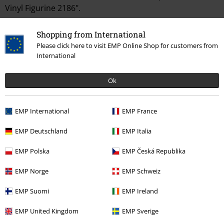
Vinyl Figurine 2186".
Napsat hodnocení
Shopping from International
Please click here to visit EMP Online Shop for customers from
International
Ok
EMP International
EMP France
EMP Deutschland
EMP Italia
More categories. More options.
EMP Polska
EMP Česká Republika
Filmy & seriály
Filmy & seriály
TV-seriály
Funko Pop!
EMP Norge
EMP Schweiz
Filmy & seriály
Filmy & seriály
TV-seriály
Figurky
EMP Suomi
EMP Ireland
Filmy & seriály
Filmy & seriály
Filmy
Figurky
EMP United Kingdom
EMP Sverige