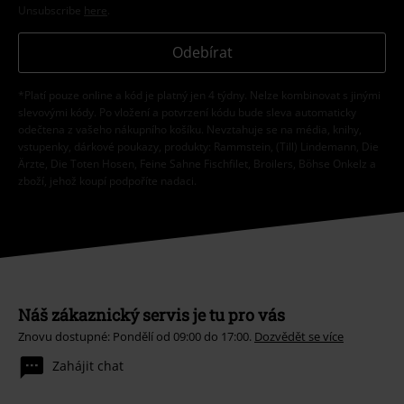
Unsubscribe
here
.
Odebírat
*Platí pouze online a kód je platný jen 4 týdny. Nelze kombinovat s jinými
slevovými kódy. Po vložení a potvrzení kódu bude sleva automaticky
odečtena z vašeho nákupního košíku. Nevztahuje se na média, knihy,
vstupenky, dárkové poukazy, produkty: Rammstein, (Till) Lindemann, Die
Ärzte, Die Toten Hosen, Feine Sahne Fischfilet, Broilers, Böhse Onkelz a
zboží, jehož koupí podpoříte nadaci.
Náš zákaznický servis je tu pro vás
Znovu dostupné: Pondělí od 09:00 do 17:00.
Dozvědět se více
Zahájit chat