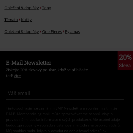
Oblečení & doplňky
Topy
Témata
Kočky
Oblečení & doplňky
One-Pieces
Pyjamas
20%
E-Mail Newsletter
Sleva
Získejte 20% slevový poukaz, když se přihlásíte
teď!
Více
Tímto souhlasím se zasíláním EMP Newslettru a souhlasím s tím, že
E.M.P. Merchandising mbH může zpracovávat mé osobní údaje a
pravidelně mi posílat informace o svých produktech. Mé osobní údaje
budou zpracovány v souladu s ustanoveními
Ochrana osobních údajů
.
Můj souhlas mohu kdykoliv odvolat na odhlašovací odkaz/link.