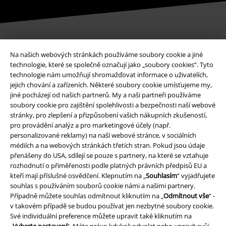
Na našich webových stránkách používáme soubory cookie a jiné
Způsoby platby
technologie, které se společně označují jako „soubory cookies“. Tyto
technologie nám umožňují shromažďovat informace o uživatelích,
jejich chování a zařízeních. Některé soubory cookie umísťujeme my,
Bankovní převod
Platba na dobírku
jiné pocházejí od našich partnerů. My a naši partneři používáme
soubory cookie pro zajištění spolehlivosti a bezpečnosti naší webové
stránky, pro zlepšení a přizpůsobení vašich nákupních zkušeností,
pro provádění analýz a pro marketingové účely (např.
Doprava
personalizované reklamy) na naší webové stránce, v sociálních
médiích a na webových stránkách třetích stran. Pokud jsou údaje
přenášeny do USA, sdílejí se pouze s partnery, na které se vztahuje
rozhodnutí o přiměřenosti podle platných právních předpisů EU a
Balíkovna
Balík Do ruky
kteří mají příslušné osvědčení. Klepnutím na „
Souhlasím
“ vyjadřujete
souhlas s používáním souborů cookie námi a našimi partnery.
Případně můžete souhlas odmítnout kliknutím na „
Odmítnout vše
“ -
EMP aplikaci
v takovém případě se budou používat jen nezbytné soubory cookie.
Své individuální preference můžete upravit také kliknutím na
Stáhněte si novou EMP aplikaci zdarma a využijte všechny nové