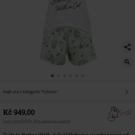
Najít více z kategorie "Pyžamo"
Kč 949,00
Ceny včetně DPH, Plus poštovné a balné
"Life Is Better With A Cat" Pyžamo vícebarevný od