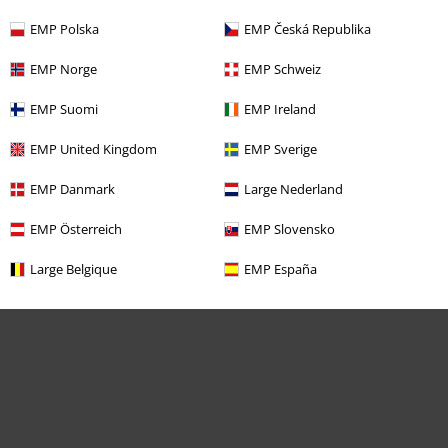
EMP Polska
EMP Česká Republika
%
EMP Norge
EMP Schweiz
Kč 949,00
Kč 527,00
Od
EMP Suomi
EMP Ireland
EMP United Kingdom
EMP Sverige
0 Hodnocení
EMP Danmark
Large Nederland
Podělte se o váš názor "Life Is Better With A Cat".
EMP Österreich
EMP Slovensko
Napsat hodnocení
Large Belgique
EMP España