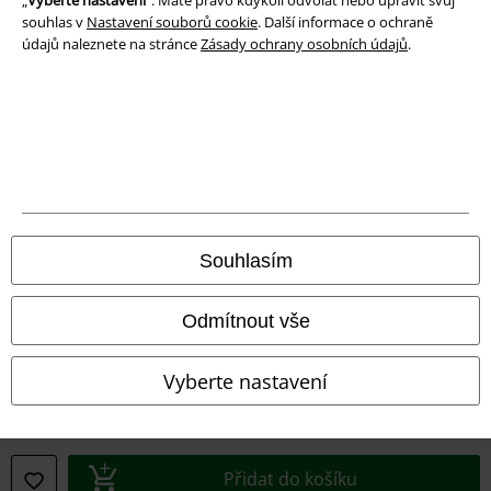
„
Vyberte nastavení
“. Máte právo kdykoli odvolat nebo upravit svůj
funkce a výhody!
souhlas v
Nastavení souborů cookie
. Další informace o ochraně
údajů naleznete na stránce
Zásady ochrany osobních údajů
.
A Warner Music Group Company
Souhlasím
Odmítnout vše
Vyberte nastavení
Právní informace
Přidat do košíku