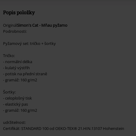
Popis položky
Originál
Simon's Cat - Mňau pyžamo
Podrobnosti:
Pyžamový set: tričko + šortky
Tričko:
- normální délka
- kulatý výstřih
- potisk na přední straně
- gramáž: 160 g/m2
Šortky:
- celoplošný tisk
- elastický pas
- gramáž: 160 g/m2
udržitelnost:
Certifikát: STANDARD 100 od OEKO-TEX® 21.HIN.13107 Hohenstein