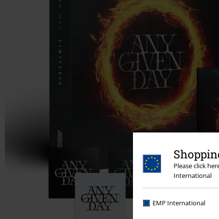
Shopping
Please click he
International
EMP International