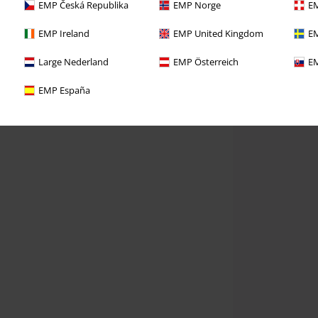
EMP Česká Republika
EMP Norge
EM
EMP Ireland
EMP United Kingdom
EM
Large Nederland
EMP Österreich
EM
EMP España