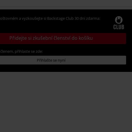
oštovném a vyzkoušejte si Backstage Club 30 dní zdarma:
Přidejte si zkušební členství do košíku
 členem, přihlaste se zde:
Přihlašte se nyní