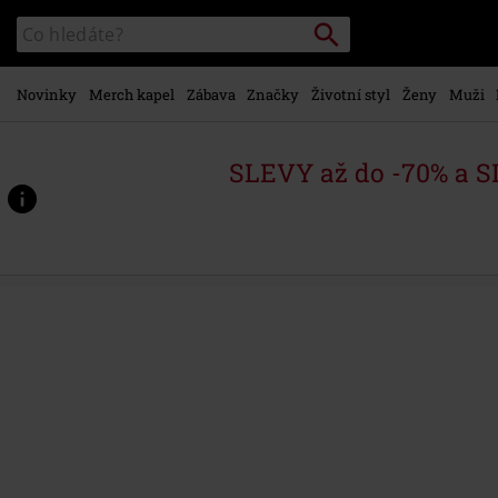
Přejít k
Vyhledávání
Katalog
hlavnímu
vyhledávání
obsahu
Novinky
Merch kapel
Zábava
Značky
Životní styl
Ženy
Muži
SLEVY až do -70% a 
https://www.emp-
shop.cz/p/limitless/565852St.html