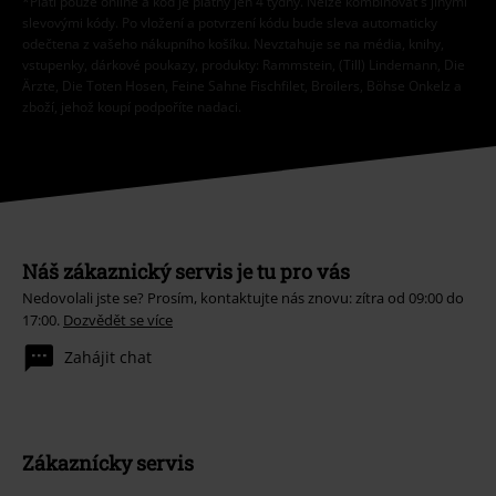
*Platí pouze online a kód je platný jen 4 týdny. Nelze kombinovat s jinými
slevovými kódy. Po vložení a potvrzení kódu bude sleva automaticky
odečtena z vašeho nákupního košíku. Nevztahuje se na média, knihy,
vstupenky, dárkové poukazy, produkty: Rammstein, (Till) Lindemann, Die
Ärzte, Die Toten Hosen, Feine Sahne Fischfilet, Broilers, Böhse Onkelz a
zboží, jehož koupí podpoříte nadaci.
Náš zákaznický servis je tu pro vás
Nedovolali jste se? Prosím, kontaktujte nás znovu: zítra od 09:00 do
17:00.
Dozvědět se více
Zahájit chat
Zákaznícky servis