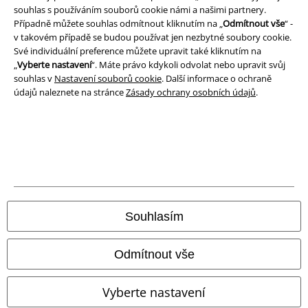
Ochrana osobních údajů
souhlas s používáním souborů cookie námi a našimi partnery.
Případně můžete souhlas odmítnout kliknutím na „
Odmítnout vše
“ -
v takovém případě se budou používat jen nezbytné soubory cookie.
Likvidace odpadu a ochrana životního prostředí
Své individuální preference můžete upravit také kliknutím na
„
Vyberte nastavení
“. Máte právo kdykoli odvolat nebo upravit svůj
Prohlášení o shodě
souhlas v
Nastavení souborů cookie
. Další informace o ochraně
údajů naleznete na stránce
Zásady ochrany osobních údajů
.
Informace o přístupnosti
Nastavení souborů cookie
Odstoupení od smlouvy
Všechny ceny jsou včetně DPH, bez
poštovného a balného
© 1986-2026 EMP Merchandising
Souhlasím
Odmítnout vše
Naše online obchody
Vyberte nastavení