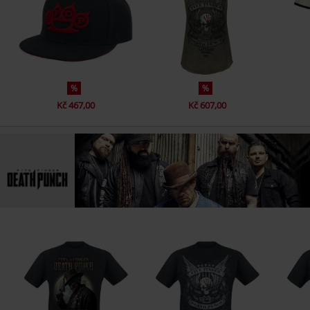
%
%
Kč 467,00
Kč 607,00