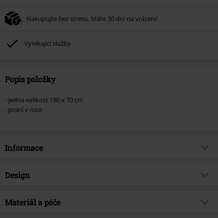
Nakupujte bez stresu. Máte 30 dní na vrácení!
Vynikající služby
Popis položky
- jedna velikost 180 x 70 cm
- praní v ruce
Informace
Zboží č.
573871
Design
Název
Logo
Typ výrobku
Šátek
Hudební žánr
Materiál a péče
Nu Metal
Vzor
Symboly
Exkluzivně
Ano