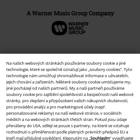
A Warner Music Group Company
Na našich webových stránkách používáme soubory cookie a jiné
technologie, které se společně označují jako „soubory cookies“. Tyto
technologie nám umožňují shromažďovat informace o uživatelích,
jejich chování a zařízeních. Některé soubory cookie umísťujeme my,
jiné pocházejí od našich partnerů. My a naši partneři používáme
soubory cookie pro zajištění spolehlivosti a bezpečnosti naší webové
stránky, pro zlepšení a přizpůsobení vašich nákupních zkušeností,
Právní informace
pro provádění analýz a pro marketingové účely (např.
personalizované reklamy) na naší webové stránce, v sociálních
Podmínky
médiích a na webových stránkách třetích stran. Pokud jsou údaje
přenášeny do USA, sdílejí se pouze s partnery, na které se vztahuje
Prohlášení
rozhodnutí o přiměřenosti podle platných právních předpisů EU a
kteří mají příslušné osvědčení. Klepnutím na „
Souhlasím
“ vyjadřujete