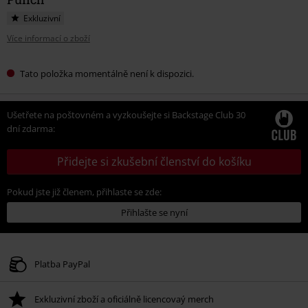
Exkluzivní
Více informací o zboží
Tato položka momentálně není k dispozici.
Ušetřete na poštovném a vyzkoušejte si Backstage Club 30
dní zdarma:
Přidejte si zkušební členství do košíku
Pokud jste již členem, přihlaste se zde:
Přihlašte se nyní
Platba PayPal
Exkluzivní zboží a oficiálně licencovaý merch