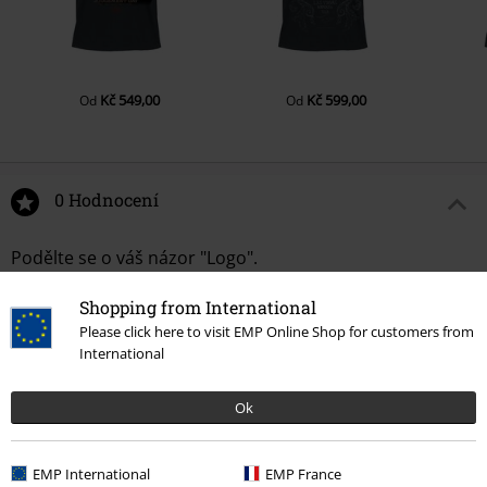
Kč 549,00
Kč 599,00
Od
Od
0 Hodnocení
Podělte se o váš názor "Logo".
Napsat hodnocení
Shopping from International
Please click here to visit EMP Online Shop for customers from
International
Ok
EMP International
EMP France