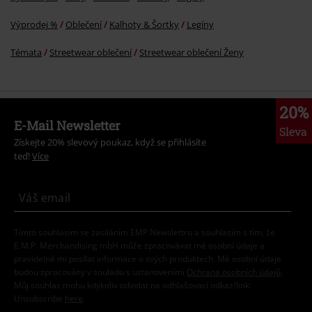
Výprodej %
Oblečení
Kalhoty & Šortky
Legíny
Témata
Streetwear oblečení
Streetwear oblečení Ženy
20%
E-Mail Newsletter
Sleva
Získejte 20% slevový poukaz, když se přihlásíte
teď!
Více
Tímto souhlasím se zasíláním EMP Newslettru a souhlasím s tím, že
E.M.P. Merchandising mbH může zpracovávat mé osobní údaje a
pravidelně mi posílat informace o svých produktech. Mé osobní údaje
budou zpracovány v souladu s ustanoveními
Ochrana osobních údajů
.
Můj souhlas mohu kdykoliv odvolat na odhlašovací odkaz/link.
Unsubscribe
here
.