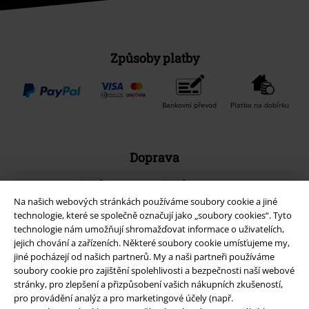
Způsoby platby
Bankovní převod
Platba na dobírku
Doprava
Na našich webových stránkách používáme soubory cookie a jiné
Balíkovna
Balík Do ruky
technologie, které se společně označují jako „soubory cookies“. Tyto
technologie nám umožňují shromažďovat informace o uživatelích,
jejich chování a zařízeních. Některé soubory cookie umísťujeme my,
EMP aplikaci
jiné pocházejí od našich partnerů. My a naši partneři používáme
soubory cookie pro zajištění spolehlivosti a bezpečnosti naší webové
Stáhněte si novou EMP aplikaci zdarma a využijte všechny nové
stránky, pro zlepšení a přizpůsobení vašich nákupních zkušeností,
funkce a výhody!
pro provádění analýz a pro marketingové účely (např.