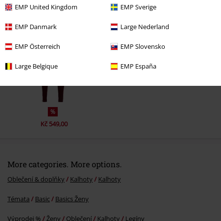
EMP United Kingdom
EMP Sverige
Naposledy navštívené
EMP Danmark
Large Nederland
EMP Österreich
EMP Slovensko
Large Belgique
EMP España
%
Kč 549,00
More categories. More options.
Oblečení & doplňky
Kalhoty
Kalhoty
Témata
Basic
Basics Ženy
Výprodej %
Ženy
Oblečení
Kalhoty
Legíny