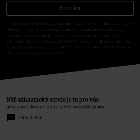
Odebírat
*Platí pouze online a kód je platný jen 4 týdny. Nelze kombinovat s jinými
slevovými kódy. Po vložení a potvrzení kódu bude sleva automaticky
odečtena z vašeho nákupního košíku. Nevztahuje se na média, knihy,
vstupenky, dárkové poukazy, produkty: Rammstein, (Till) Lindemann, Die
Ärzte, Die Toten Hosen, Feine Sahne Fischfilet, Broilers, Böhse Onkelz a
zboží, jehož koupí podpoříte nadaci.
Náš zákaznický servis je tu pro vás
Dnes jsme k dispozici: do 17:00 hod.
Dozvědět se více
Zahájit chat