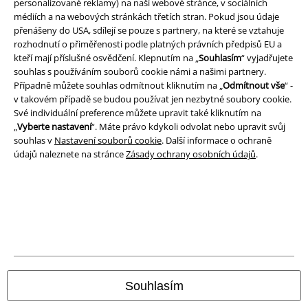
personalizované reklamy) na naší webové stránce, v sociálních
médiích a na webových stránkách třetích stran. Pokud jsou údaje
přenášeny do USA, sdílejí se pouze s partnery, na které se vztahuje
rozhodnutí o přiměřenosti podle platných právních předpisů EU a
kteří mají příslušné osvědčení. Klepnutím na „
Souhlasím
“ vyjadřujete
A Warner Music Group Company
souhlas s používáním souborů cookie námi a našimi partnery.
Případně můžete souhlas odmítnout kliknutím na „
Odmítnout vše
“ -
v takovém případě se budou používat jen nezbytné soubory cookie.
Své individuální preference můžete upravit také kliknutím na
„
Vyberte nastavení
“. Máte právo kdykoli odvolat nebo upravit svůj
souhlas v
Nastavení souborů cookie
. Další informace o ochraně
údajů naleznete na stránce
Zásady ochrany osobních údajů
.
Právní informace
Souhlasím
Podmínky