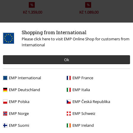
%
%
Kč 1.359,00
Kč 1.089,00
Shopping from International
0 Hodnocení
Please click here to visit EMP Online Shop for customers from
International
Podělte se o váš názor "LOWSTOFT".
Ok
Napsat hodnocení
EMP International
EMP France
EMP Deutschland
EMP Italia
EMP Polska
EMP Česká Republika
EMP Norge
EMP Schweiz
EMP Suomi
EMP Ireland