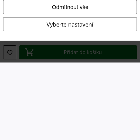
Prohlášení
Odmítnout vše
Ochrana osobních údajů
Vyberte nastavení
Likvidace odpadu a ochrana životního prostředí
Prohlášení o shodě
Přidat do košíku
Informace o přístupnosti
Nastavení souborů cookie
Odstoupení od smlouvy
Všechny ceny jsou včetně DPH, bez
poštovného a balného
© 1986-2026 EMP Merchandising