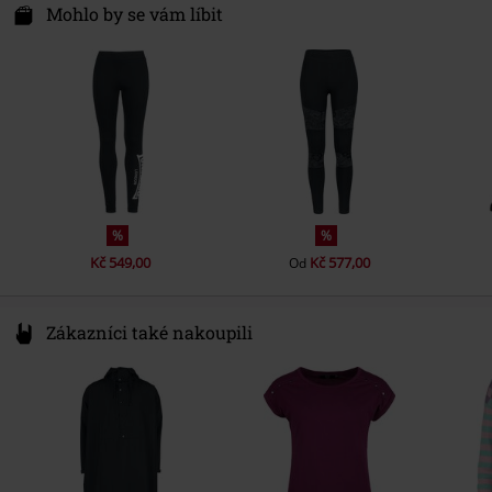
Certifikace
OEKO-TEX Standard 100
Im Taubental 15a
Mohlo by se vám líbit
41468 Neuss
Germany
info@punch-gmbh.de
%
%
Kč 549,00
Kč 577,00
Od
Zákazníci také nakoupili