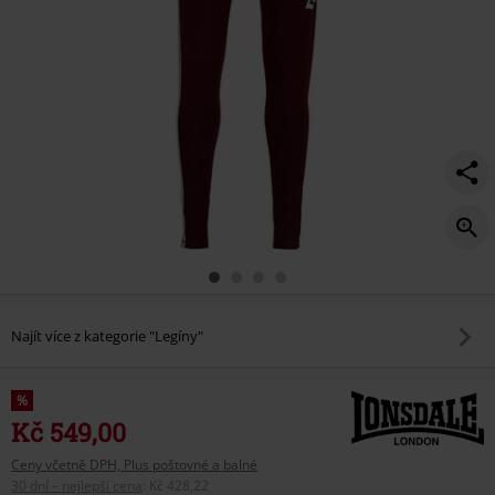
Najít více z kategorie "Legíny"
%
Kč 549,00
Ceny včetně DPH, Plus poštovné a balné
30 dní – nejlepší cena
:
Kč 428,22