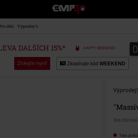
EMP
-
Hudba,
TV
Pro děti
Výprodej %
filmy
&
seriály,
SLEVA DALŠÍCH 15%*
HAPPY WEEKEND
Merch
pro
hráče,
Získejte nyní!
Zkopírujte kód
WEEKEND
Alternativní
móda
Výprodej!
"Massi
Více informací
Tato polo