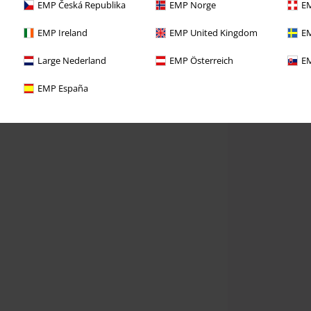
EMP Česká Republika
EMP Norge
EM
EMP Ireland
EMP United Kingdom
EM
Large Nederland
EMP Österreich
EM
EMP España