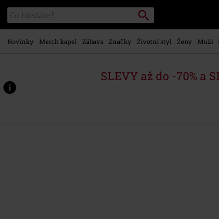
Přejít k
Vyhledávání
Katalog
hlavnímu
vyhledávání
obsahu
Novinky
Merch kapel
Zábava
Značky
Životní styl
Ženy
Muži
SLEVY až do -70% a 
https://www.emp-
shop.cz/p/massive-
aggressive/595957St.html