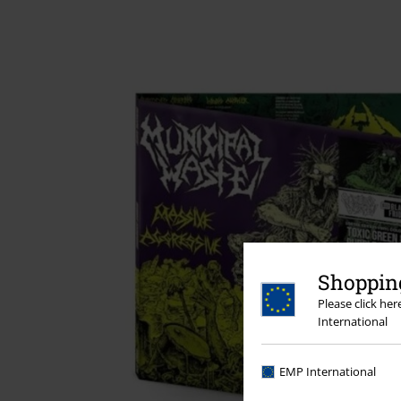
Shopping
Please click he
International
EMP International