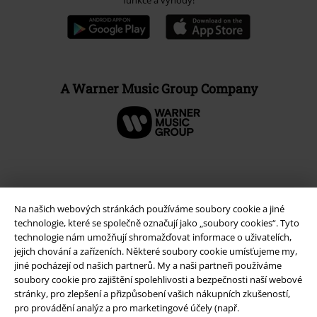
funkce a výhody!
A Warner Music Group Company
Na našich webových stránkách používáme soubory cookie a jiné
technologie, které se společně označují jako „soubory cookies“. Tyto
technologie nám umožňují shromažďovat informace o uživatelích,
jejich chování a zařízeních. Některé soubory cookie umísťujeme my,
jiné pocházejí od našich partnerů. My a naši partneři používáme
soubory cookie pro zajištění spolehlivosti a bezpečnosti naší webové
Právní informace
stránky, pro zlepšení a přizpůsobení vašich nákupních zkušeností,
pro provádění analýz a pro marketingové účely (např.