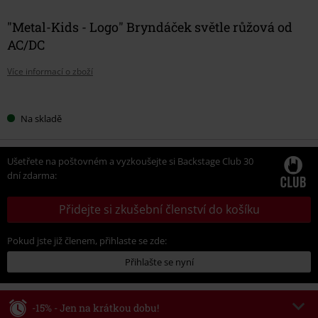
"Metal-Kids - Logo" Bryndáček světle růžová od
AC/DC
Více informací o zboží
Vyberte
Na skladě
si
velikost
Ušetřete na poštovném a vyzkoušejte si Backstage Club 30
dní zdarma:
Přidejte si zkušební členství do košíku
Pokud jste již členem, přihlaste se zde:
Přihlašte se nyní
-15% - Jen na krátkou dobu!