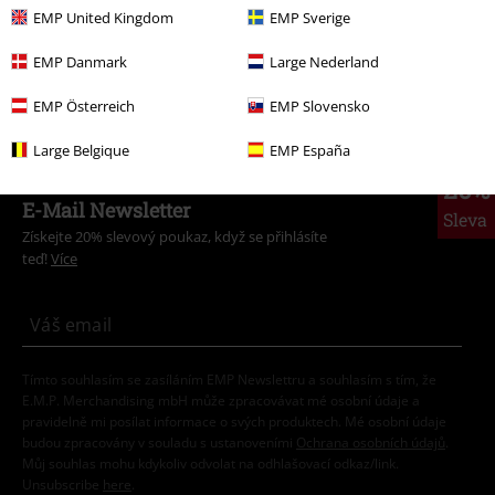
Témata
Nápady na dárky
Fanoušci hudby
EMP United Kingdom
EMP Sverige
Merch kapel
Žánr
Hardrock
EMP Danmark
Large Nederland
Pro děti
Batolata (velikosti do 92)
Dětské doplňky
Bryndáčky
EMP Österreich
EMP Slovensko
Large Belgique
EMP España
20%
E-Mail Newsletter
Sleva
Získejte 20% slevový poukaz, když se přihlásíte
teď!
Více
Tímto souhlasím se zasíláním EMP Newslettru a souhlasím s tím, že
E.M.P. Merchandising mbH může zpracovávat mé osobní údaje a
pravidelně mi posílat informace o svých produktech. Mé osobní údaje
budou zpracovány v souladu s ustanoveními
Ochrana osobních údajů
.
Můj souhlas mohu kdykoliv odvolat na odhlašovací odkaz/link.
Unsubscribe
here
.