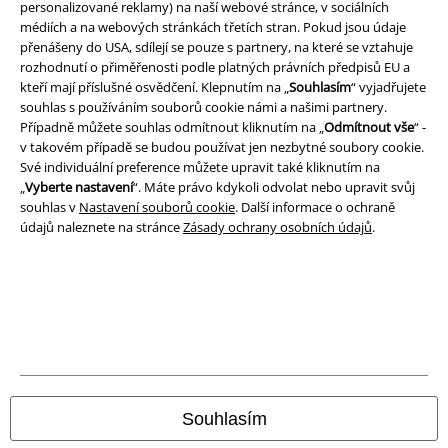
Podmínky
personalizované reklamy) na naší webové stránce, v sociálních
médiích a na webových stránkách třetích stran. Pokud jsou údaje
přenášeny do USA, sdílejí se pouze s partnery, na které se vztahuje
Prohlášení
rozhodnutí o přiměřenosti podle platných právních předpisů EU a
kteří mají příslušné osvědčení. Klepnutím na „
Souhlasím
“ vyjadřujete
Ochrana osobních údajů
souhlas s používáním souborů cookie námi a našimi partnery.
Případně můžete souhlas odmítnout kliknutím na „
Odmítnout vše
“ -
Likvidace odpadu a ochrana životního prostředí
v takovém případě se budou používat jen nezbytné soubory cookie.
Své individuální preference můžete upravit také kliknutím na
Prohlášení o shodě
„
Vyberte nastavení
“. Máte právo kdykoli odvolat nebo upravit svůj
souhlas v
Nastavení souborů cookie
. Další informace o ochraně
údajů naleznete na stránce
Zásady ochrany osobních údajů
.
Informace o přístupnosti
Nastavení souborů cookie
Odstoupení od smlouvy
Všechny ceny jsou včetně DPH, bez
poštovného a balného
© 1986-2026 EMP Merchandising
Souhlasím