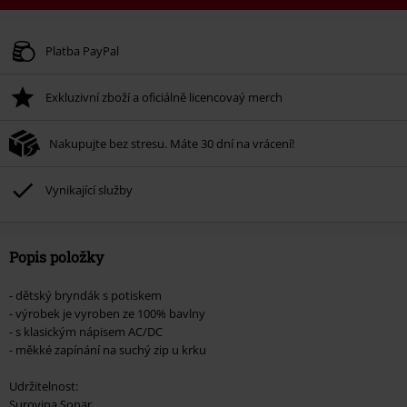
Kód poukazu
WEEKEND
Kopírovat kód
Platné do 8/9/26
Platba PayPal
Minimální hodnota objednávky 1.299 Kč.
Exkluzivní zboží a oficiálně licencovaý merch
Po zadání kódu v košíku, se sleva uplatní automaticky.
Nelze kombinovat s jinými akciovými kódy. Sleva se nevztahuje na: knihy,
Nakupujte bez stresu. Máte 30 dní na vrácení!
média, vstupenky, Rammstein, (Till) Lindemann, Böhse Onkelz, Broilers, Die
Ärzte, Die Toten Hosen, Metality, dárkové poukazy a položky, jejichž koupí
podpoříte nadaci.
Vynikající služby
Popis položky
- dětský bryndák s potiskem
- výrobek je vyroben ze 100% bavlny
- s klasickým nápisem AC/DC
- měkké zapínání na suchý zip u krku
Udržitelnost:
Surovina Sonar