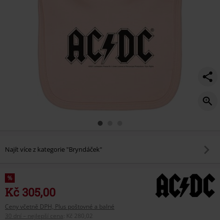
Najít více z kategorie "Bryndáček"
%
Kč 305,00
Ceny včetně DPH, Plus poštovné a balné
30 dní – nejlepší cena
:
Kč 280,02