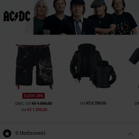
SLEVA 28%
Kč 6.789,00
DMC
Od
Kč 1.899,00
Od
D
Kč 1.359,00
Od
0 Hodnocení