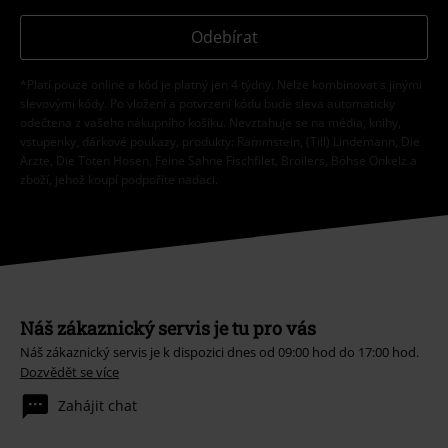
Odebírat
*Platí pouze online a kód je platný jen 4 týdny. Nelze kombinovat s jinými
slevovými kódy. Po vložení a potvrzení kódu bude sleva automaticky
odečtena z vašeho nákupního košíku. Nevztahuje se na média, knihy,
vstupenky, dárkové poukazy, produkty: Rammstein, (Till) Lindemann, Die
Ärzte, Die Toten Hosen, Feine Sahne Fischfilet, Broilers, Böhse Onkelz a
zboží, jehož koupí podpoříte nadaci.
Náš zákaznický servis je tu pro vás
Náš zákaznický servis je k dispozici dnes od 09:00 hod do 17:00 hod.
Dozvědět se více
Zahájit chat