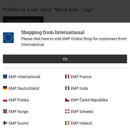
Podělte se o váš názor "Metal-Kids - Logo".
Napsat hodnocení
Shopping from International
Please click here to visit EMP Online Shop for customers from
International
Ok
EMP International
EMP France
EMP Deutschland
EMP Italia
More categories. More options.
EMP Polska
EMP Česká Republika
Doplňky
Doplňky pro děti
EMP Norge
EMP Schweiz
Témata
Nápady na dárky
Děti
EMP Suomi
EMP Ireland