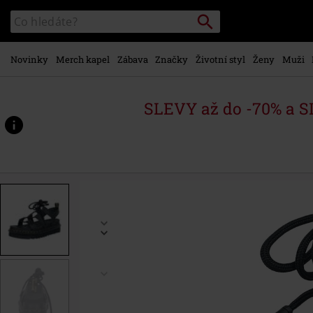
Přejít k
Vyhledávání
Katalog
hlavnímu
vyhledávání
obsahu
Novinky
Merch kapel
Zábava
Značky
Životní styl
Ženy
Muži
SLEVY až do -70% a 
https://www.emp-
shop.cz/p/nartilla-
-
-
black-
hydro/536847.html