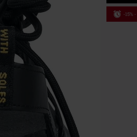
-15% 
Kód pou
Platné do 8/9/
Minimální hod
Po zadání kódu
Nelze kombinov
Rammstein, (Ti
dárkové poukaz