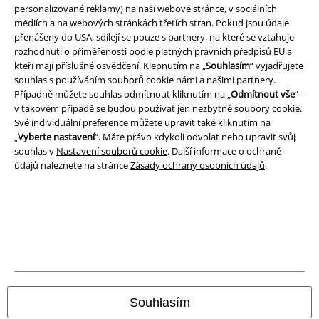
personalizované reklamy) na naší webové stránce, v sociálních
médiích a na webových stránkách třetích stran. Pokud jsou údaje
přenášeny do USA, sdílejí se pouze s partnery, na které se vztahuje
rozhodnutí o přiměřenosti podle platných právních předpisů EU a
kteří mají příslušné osvědčení. Klepnutím na „
Souhlasím
“ vyjadřujete
Právní informace
souhlas s používáním souborů cookie námi a našimi partnery.
Případně můžete souhlas odmítnout kliknutím na „
Odmítnout vše
“ -
Podmínky
v takovém případě se budou používat jen nezbytné soubory cookie.
Své individuální preference můžete upravit také kliknutím na
Prohlášení
„
Vyberte nastavení
“. Máte právo kdykoli odvolat nebo upravit svůj
souhlas v
Nastavení souborů cookie
. Další informace o ochraně
Ochrana osobních údajů
údajů naleznete na stránce
Zásady ochrany osobních údajů
.
Likvidace odpadu a ochrana životního prostředí
Prohlášení o shodě
Informace o přístupnosti
Nastavení souborů cookie
Souhlasím