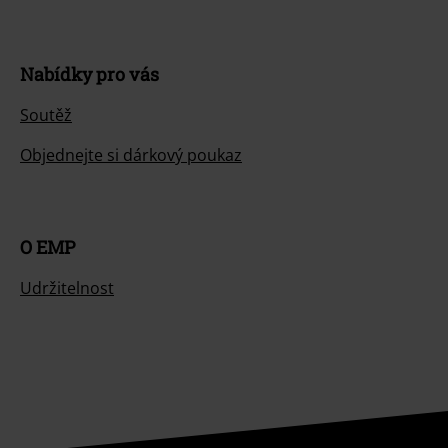
Nabídky pro vás
Soutěž
Objednejte si dárkový poukaz
O EMP
Udržitelnost