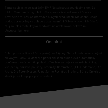
Tímto souhlasím se zasíláním EMP Newslettru a souhlasím s tím, že
E.M.P. Merchandising mbH může zpracovávat mé osobní údaje a
pravidelně mi posílat informace o svých produktech. Mé osobní údaje
budou zpracovány v souladu s ustanoveními
Ochrana osobních údajů
.
Můj souhlas mohu kdykoliv odvolat na odhlašovací odkaz/link.
Unsubscribe
here
.
Odebírat
*Platí pouze online a kód je platný jen 4 týdny. Nelze kombinovat s jinými
slevovými kódy. Po vložení a potvrzení kódu bude sleva automaticky
odečtena z vašeho nákupního košíku. Nevztahuje se na média, knihy,
vstupenky, dárkové poukazy, produkty: Rammstein, (Till) Lindemann, Die
Ärzte, Die Toten Hosen, Feine Sahne Fischfilet, Broilers, Böhse Onkelz a
zboží, jehož koupí podpoříte nadaci.