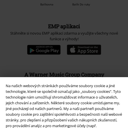
Balíkovna
Balík Do ruky
EMP aplikaci
Stáhněte si novou EMP aplikaci zdarma a využijte všechny nové
funkce a výhody!
A Warner Music Group Company
Na našich webových stránkách používáme soubory cookie a jiné
technologie, které se společně označují jako „soubory cookies“. Tyto
technologie nám umožňují shromažďovat informace o uživatelích,
jejich chování a zařízeních. Některé soubory cookie umísťujeme my,
jiné pocházejí od našich partnerů. My a naši partneři používáme
soubory cookie pro zajištění spolehlivosti a bezpečnosti naší webové
stránky, pro zlepšení a přizpůsobení vašich nákupních zkušeností,
pro provádění analýz a pro marketingové účely (např.