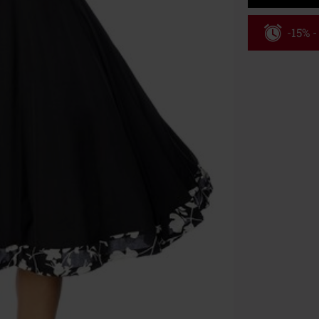
-15% 
Kód pou
Platné do 8/9/
Minimální hod
Po zadání kódu
Nelze kombinov
Rammstein, (Ti
dárkové poukaz