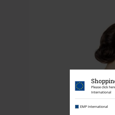
Shopping
Please click he
International
EMP International