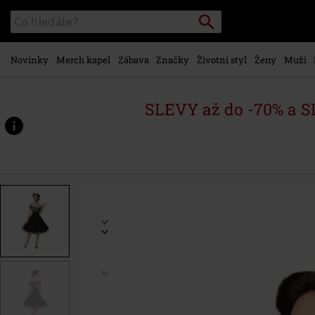
Přejít k
Vyhledávání
Katalog
hlavnímu
vyhledávání
obsahu
Novinky
Merch kapel
Zábava
Značky
Životní styl
Ženy
Muži
SLEVY až do -70% a 
https://www.emp-
shop.cz/p/off-
the-
shoulder-
swing-
dress/542213.html