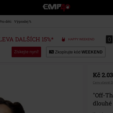
EMP
-
Hudba,
TV
Pro děti
Výprodej %
filmy
&
seriály,
0
0
SLEVA DALŠÍCH 15%*
HAPPY WEEKEND
Merch
pro
hráče,
Získejte nyní!
Zkopírujte kód
WEEKEND
Alternativní
móda
Kč 2.03
Ceny včetně D
"Off-T
dlouhé 