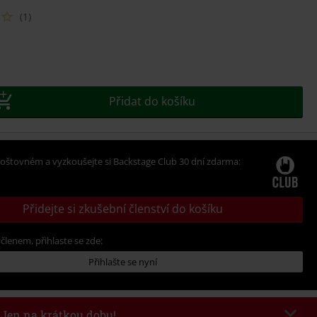
(1)
e
t
Přidat do košíku
oštovném a vyzkoušejte si Backstage Club 30 dní zdarma:
Přidejte si zkušební členství do košíku
 členem, přihlaste se zde:
Přihlašte se nyní
- Jen na krátkou dobu!