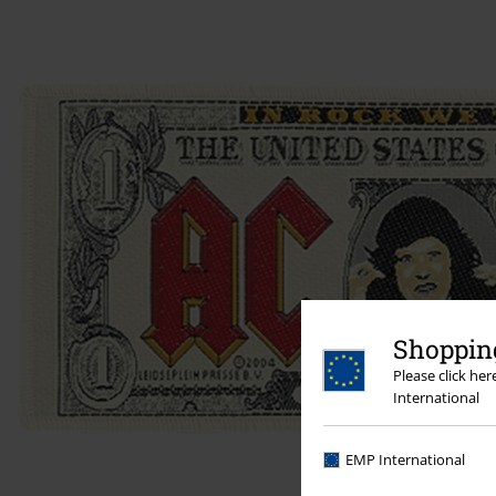
Shopping
Please click he
International
EMP International