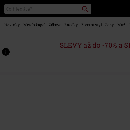
Přejít k
Vyhledávání
Katalog
hlavnímu
vyhledávání
obsahu
Novinky
Merch kapel
Zábava
Značky
Životní styl
Ženy
Muži
SLEVY až do -70% a 
https://www.emp-
shop.cz/p/one-
dollar/800728St.html