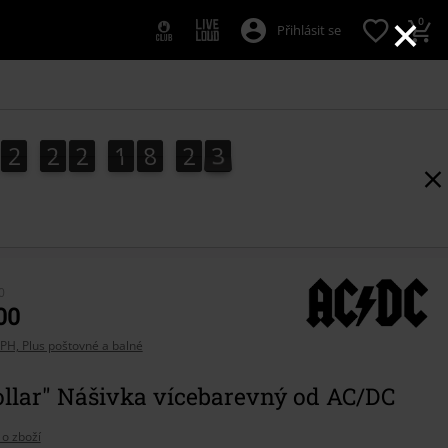
×
0
Přihlásit se
2
2
2
1
8
2
3
2
2
2
2
1
8
2
2
4
3
0
00
PH, Plus poštovné a balné
ollar" Nášivka vícebarevný od AC/DC
 o zboží