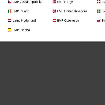
EMP Česká Republika
EMP Norge
EM
EMP Ireland
EMP United Kingdom
EM
Large Nederland
EMP Österreich
EM
EMP España