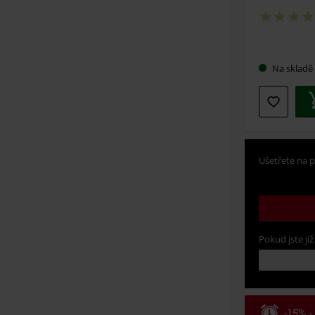
Vybert
Na skladě
si
velikos
Ušetřete na p
Pokud jste již
-15% 