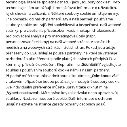
technologie, které se společně označují jako „soubory cookies“. Tyto
technologie nám umožňují shromažďovat informace o uživatelích,
jejich chování a zařízeních. Některé soubory cookie umísťujeme my,
jiné pocházejí od našich partnerů. My a naši partneři používáme
soubory cookie pro zajištění spolehlivosti a bezpečnosti naší webové
stránky, pro zlepšení a přizpůsobení vašich nákupních zkušeností,
A Warner Music Group Company
pro provádění analýz a pro marketingové účely (např.
personalizované reklamy) na naší webové stránce, v sociálních
médiích a na webových stránkách třetích stran. Pokud jsou údaje
přenášeny do USA, sdílejí se pouze s partnery, na které se vztahuje
rozhodnutí o přiměřenosti podle platných právních předpisů EU a
kteří mají příslušné osvědčení. Klepnutím na „
Souhlasím
“ vyjadřujete
souhlas s používáním souborů cookie námi a našimi partnery.
Případně můžete souhlas odmítnout kliknutím na „
Odmítnout vše
“ -
v takovém případě se budou používat jen nezbytné soubory cookie.
Své individuální preference můžete upravit také kliknutím na
„
Vyberte nastavení
“. Máte právo kdykoli odvolat nebo upravit svůj
souhlas v
Nastavení souborů cookie
. Další informace o ochraně
údajů naleznete na stránce
Zásady ochrany osobních údajů
.
Právní informace
Podmínky