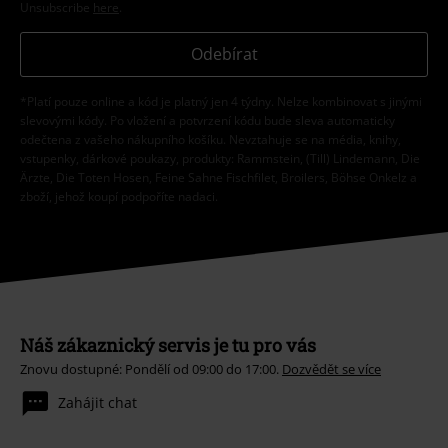
Unsubscribe
here
.
Odebírat
*Platí pouze online a kód je platný jen 4 týdny. Nelze kombinovat s jinými
slevovými kódy. Po vložení a potvrzení kódu bude sleva automaticky
odečtena z vašeho nákupního košíku. Nevztahuje se na média, knihy,
vstupenky, dárkové poukazy, produkty: Rammstein, (Till) Lindemann, Die
Ärzte, Die Toten Hosen, Feine Sahne Fischfilet, Broilers, Böhse Onkelz a
zboží, jehož koupí podpoříte nadaci.
Náš zákaznický servis je tu pro vás
Znovu dostupné: Pondělí od 09:00 do 17:00.
Dozvědět se více
Zahájit chat