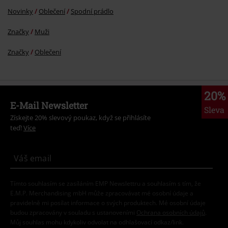
Novinky
Oblečení
Spodní prádlo
Značky
Muži
Značky
Oblečení
20%
E-Mail Newsletter
Sleva
Získejte 20% slevový poukaz, když se přihlásíte
teď!
Více
Tímto souhlasím se zasíláním EMP Newslettru a souhlasím s tím, že
E.M.P. Merchandising mbH může zpracovávat mé osobní údaje a
pravidelně mi posílat informace o svých produktech. Mé osobní údaje
budou zpracovány v souladu s ustanoveními
Ochrana osobních údajů
.
Můj souhlas mohu kdykoliv odvolat na odhlašovací odkaz/link.