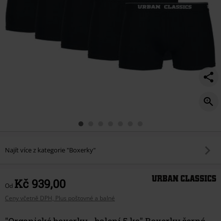
Najít více z kategorie "Boxerky"
Kč 939,00
Od
Ceny včetně DPH, Plus poštovné a balné
"Organické boxerky - balení 5 ks" Boxerky černá