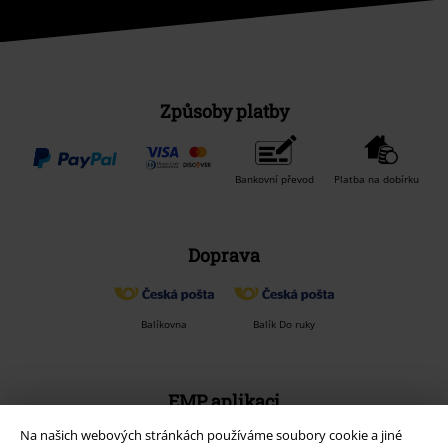
Způsoby platby
Bankovní převod
Platba na dobírku
Doprava
Balíkovna
Balík Do ruky
EMP aplikaci
Stáhněte si novou EMP aplikaci zdarma a využijte všechny nové
Na našich webových stránkách používáme soubory cookie a jiné
funkce a výhody!