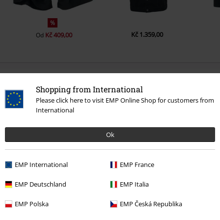
%
Kč 1.359,00
Kč 409,00
Od
0 Hodnocení
Shopping from International
Please click here to visit EMP Online Shop for customers from
Podělte se o váš názor "Organické boxerky - balení 5 ks".
International
Napsat hodnocení
Ok
EMP International
EMP France
EMP Deutschland
EMP Italia
EMP Polska
EMP Česká Republika