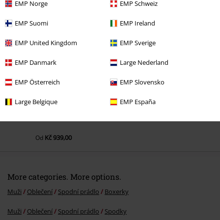
EMP Norge
EMP Schweiz
EMP Suomi
EMP Ireland
Naposledy navštívené
EMP United Kingdom
EMP Sverige
EMP Danmark
Large Nederland
EMP Österreich
EMP Slovensko
Large Belgique
EMP España
Kč 939,00
Od
More categories. More options.
Muži
Oblečení
Spodní prádlo
Boxerky
Muži
Oblečení
Spodní prádlo
Spodky