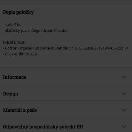
Popis položky
- sada 5 ks
- elastický pas s loegm Urban Classics
Udržitelnost:
- Cotton Organic 100 content Standard No. GCL-2OC301319/OCS-2021-1
- BSCI Audit: 193854
Informace
Zboží č.
511998
Design
Název
Organické boxerky - balení 5 ks
Typ výrobku
Boxerky
Brand
Materiál a péče
Urban Classics
Vzor
běžný
Téma produktů
Basics, Street oblečení,
Vrchní materiál
95% bavlna (organická bavlna), 5%
Udržitelnost
Detaily
Odpovědný hospodářský subjekt EU
5-dílná sada
elastan