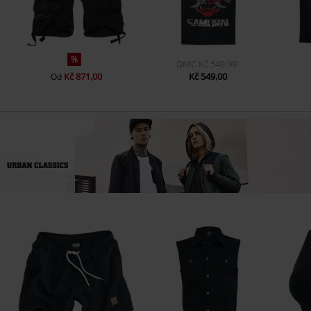
%
DMC
Kč 549,99
Kč 871,00
Kč 549,00
Od