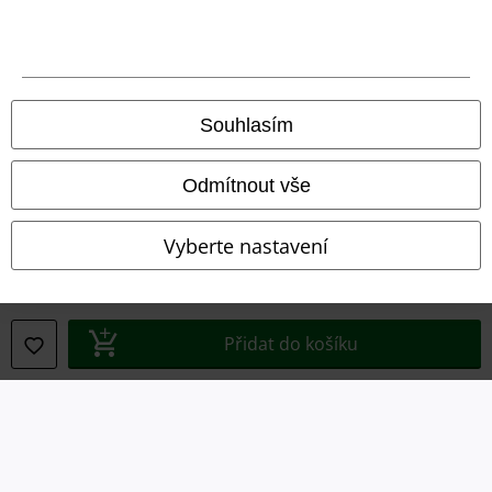
Prohlášení
Ochrana osobních údajů
Souhlasím
Likvidace odpadu a ochrana životního prostředí
Odmítnout vše
Prohlášení o shodě
Vyberte nastavení
Informace o přístupnosti
Nastavení souborů cookie
Přidat do košíku
Odstoupení od smlouvy
Všechny ceny jsou včetně DPH, bez
poštovného a balného
© 1986-2026 EMP Merchandising