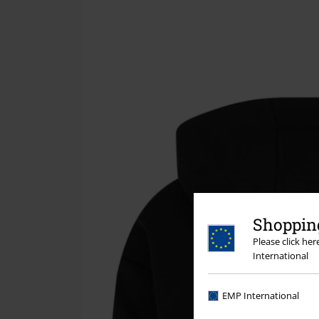
Shopping
Please click he
International
EMP International