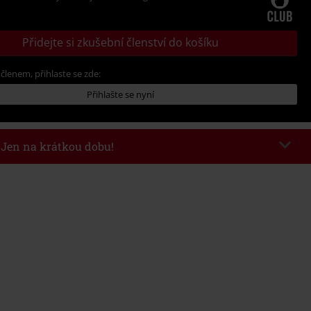
Přidejte si zkušební členství do košíku
 členem, přihlaste se zde:
Přihlašte se nyní
- Jen na krátkou dobu!
kazu
WEEKEND
Kopírovat kód
26
nota objednávky 1.299 Kč.
 v košíku, se sleva uplatní automaticky.
at s jinými akciovými kódy. Sleva se nevztahuje na: knihy, média, vstupenky,
ll) Lindemann, Böhse Onkelz, Broilers, Die Ärzte, Die Toten Hosen, Metality,
y a položky, jejichž koupí podpoříte nadaci.