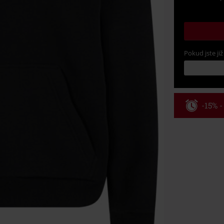
Pokud jste již
-15% 
Kód pou
Platné do 8/9/
Minimální hod
Po zadání kódu
Nelze kombinov
Rammstein, (Ti
dárkové poukaz