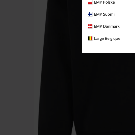
EMP Polska
EMP Suomi
EMP Danmark
Large Belgique