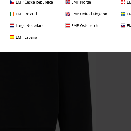
EMP Česká Republika
EMP Norge
EM
EMP Ireland
EMP United Kingdom
EM
Large Nederland
EMP Österreich
EM
EMP España