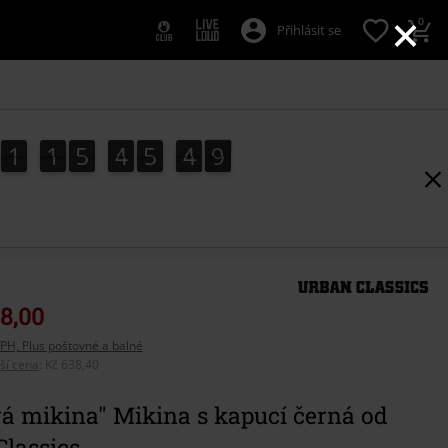
×
0
Přihlásit se
1
1
5
4
5
4
8
1
1
5
4
5
4
7
5
9
8
7
8,00
PH, Plus poštovné a balné
pší cena
:
Kč 638,40
á mikina" Mikina s kapucí černá od
lassics