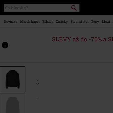
Přejít k
Vyhledávání
Katalog
hlavnímu
vyhledávání
obsahu
Novinky
Merch kapel
Zábava
Značky
Životní styl
Ženy
Muži
SLEVY až do -70% a 
https://www.emp-
shop.cz/p/ply%C5%A1ov%C3%A1-
mikina/570561.html