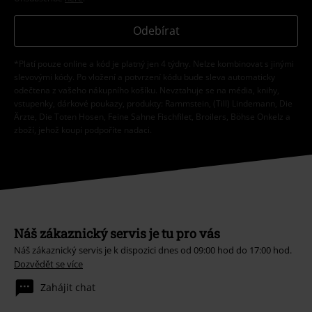
Odebírat
*Platí pouze online a kód je platný jen 4 týdny. Nelze kombinovat s jinými
slevovými kódy. Po vložení a potvrzení kódu bude sleva automaticky
odečtena z vašeho nákupního košíku. Nevztahuje se na média, knihy,
vstupenky, dárkové poukazy, produkty: Rammstein, (Till) Lindemann, Die
Ärzte, Die Toten Hosen, Feine Sahne Fischfilet, Broilers, Böhse Onkelz a
zboží, jehož koupí podpoříte nadaci.
Náš zákaznický servis je tu pro vás
Náš zákaznický servis je k dispozici dnes od 09:00 hod do 17:00 hod.
Dozvědět se více
Zahájit chat