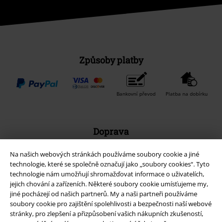
Způsoby platby
Bankovní převod
Platba na dobírku
Doprava
Na našich webových stránkách používáme soubory cookie a jiné
technologie, které se společně označují jako „soubory cookies“. Tyto
Balíkovna
Balík Do ruky
technologie nám umožňují shromažďovat informace o uživatelích,
jejich chování a zařízeních. Některé soubory cookie umísťujeme my,
jiné pocházejí od našich partnerů. My a naši partneři používáme
EMP aplikaci
soubory cookie pro zajištění spolehlivosti a bezpečnosti naší webové
stránky, pro zlepšení a přizpůsobení vašich nákupních zkušeností,
Stáhněte si novou EMP aplikaci zdarma a využijte všechny nové