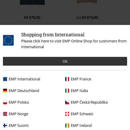
Kč 679,00
Kč 819,00
Od
Shopping from International
Please click here to visit EMP Online Shop for customers from
0 Hodnocení
International
Podělte se o váš názor "Pulse".
Ok
Napsat hodnocení
EMP International
EMP France
EMP Deutschland
EMP Italia
EMP Polska
EMP Česká Republika
EMP Norge
EMP Schweiz
EMP Suomi
EMP Ireland