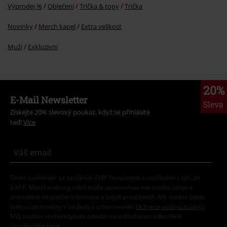
Výprodej %
Oblečení
Trička & topy
Trička
Novinky
Merch kapel
Extra velikost
Muži
Exkluzivní
20%
E-Mail Newsletter
Sleva
Získejte 20% slevový poukaz, když se přihlásíte
teď!
Více
Tímto souhlasím se zasíláním EMP Newslettru a souhlasím s tím, že
E.M.P. Merchandising mbH může zpracovávat mé osobní údaje a
pravidelně mi posílat informace o svých produktech. Mé osobní údaje
budou zpracovány v souladu s ustanoveními
Ochrana osobních údajů
.
Můj souhlas mohu kdykoliv odvolat na odhlašovací odkaz/link.
Unsubscribe
here
.