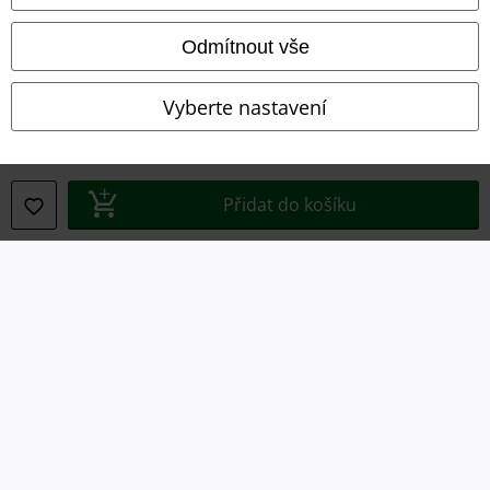
Podmínky
Odmítnout vše
Prohlášení
Vyberte nastavení
Ochrana osobních údajů
Likvidace odpadu a ochrana životního prostředí
Přidat do košíku
Prohlášení o shodě
Informace o přístupnosti
Nastavení souborů cookie
Odstoupení od smlouvy
Všechny ceny jsou včetně DPH, bez
poštovného a balného
© 1986-2026 EMP Merchandising