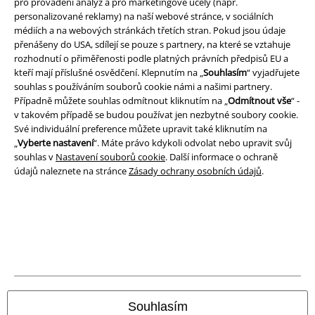
pro provádění analýz a pro marketingové účely (např.
funkce a výhody!
personalizované reklamy) na naší webové stránce, v sociálních
médiích a na webových stránkách třetích stran. Pokud jsou údaje
přenášeny do USA, sdílejí se pouze s partnery, na které se vztahuje
rozhodnutí o přiměřenosti podle platných právních předpisů EU a
kteří mají příslušné osvědčení. Klepnutím na „
Souhlasím
“ vyjadřujete
souhlas s používáním souborů cookie námi a našimi partnery.
A Warner Music Group Company
Případně můžete souhlas odmítnout kliknutím na „
Odmítnout vše
“ -
v takovém případě se budou používat jen nezbytné soubory cookie.
Své individuální preference můžete upravit také kliknutím na
„
Vyberte nastavení
“. Máte právo kdykoli odvolat nebo upravit svůj
souhlas v
Nastavení souborů cookie
. Další informace o ochraně
údajů naleznete na stránce
Zásady ochrany osobních údajů
.
Právní informace
Souhlasím