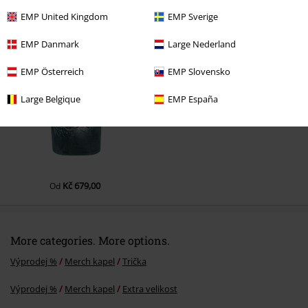
EMP United Kingdom
EMP Sverige
Naposledy navštívené
EMP Danmark
Large Nederland
EMP Österreich
EMP Slovensko
Large Belgique
EMP España
Kč 679,00
Od
More categories. More options.
Výprodej %
Merch kapel
Trička
Výprodej %
Merch kapel
Extra velikost