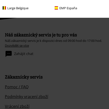
Large Belgique
EMP España
Náš zákaznický servis je tu pro vás
Náš zákaznický servis je k dispozici dnes od 09:00 hod do 17:00 hod.
Dozvědět se více
Zahájit chat
Zákaznícky servis
Pomoc / FAQ
Podmínky vracení zboží
Vrácení zboží