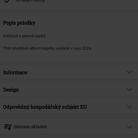
Vynikající služby
Popis položky
Artbook v pevné vazbě.
Třetí studiové album kapely, vydané v roce 2024.
Informace
Zboží č.
568376
Design
Název
Requem for Eirene
Typ výrobku
CD
Hudební žánr
Odpovědný hospodářský subjekt EU
Doom
Média - formát 1-3
2-CD
Téma produktů
Kapely
Believe Digital GmbH
Van-der-Smissen-Str. 3
Kapela
Isenordal
Seznam skladeb
22767 Hamburg
Datum vydání
3/8/24
Germany