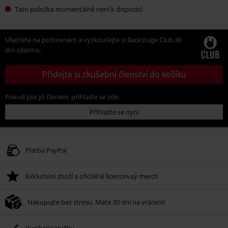
Tato položka momentálně není k dispozici.
Ušetřete na poštovném a vyzkoušejte si Backstage Club 30
dní zdarma:
Přidejte si zkušební členství do košíku
Pokud jste již členem, přihlaste se zde:
Přihlašte se nyní
Platba PayPal
Exkluzivní zboží a oficiálně licencovaý merch
Nakupujte bez stresu. Máte 30 dní na vrácení!