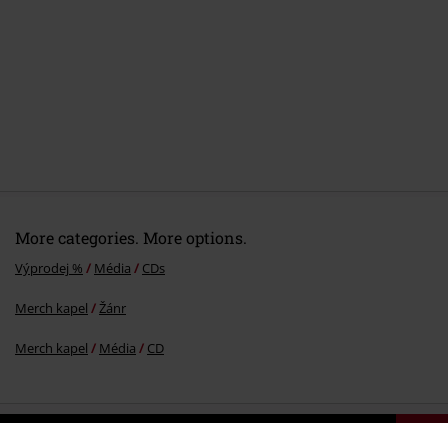
More categories. More options.
Výprodej %
Média
CDs
Merch kapel
Žánr
Merch kapel
Média
CD
20%