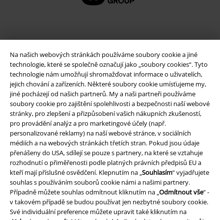
Na našich webových stránkách používáme soubory cookie a jiné
technologie, které se společně označují jako „soubory cookies“. Tyto
technologie nám umožňují shromažďovat informace o uživatelích,
jejich chování a zařízeních. Některé soubory cookie umísťujeme my,
jiné pocházejí od našich partnerů. My a naši partneři používáme
soubory cookie pro zajištění spolehlivosti a bezpečnosti naší webové
Právní informace
stránky, pro zlepšení a přizpůsobení vašich nákupních zkušeností,
pro provádění analýz a pro marketingové účely (např.
Podmínky
personalizované reklamy) na naší webové stránce, v sociálních
médiích a na webových stránkách třetích stran. Pokud jsou údaje
Prohlášení
přenášeny do USA, sdílejí se pouze s partnery, na které se vztahuje
rozhodnutí o přiměřenosti podle platných právních předpisů EU a
kteří mají příslušné osvědčení. Klepnutím na „
Souhlasím
“ vyjadřujete
Ochrana osobních údajů
souhlas s používáním souborů cookie námi a našimi partnery.
Případně můžete souhlas odmítnout kliknutím na „
Odmítnout vše
“ -
Likvidace odpadu a ochrana životního prostředí
v takovém případě se budou používat jen nezbytné soubory cookie.
Své individuální preference můžete upravit také kliknutím na
Prohlášení o shodě