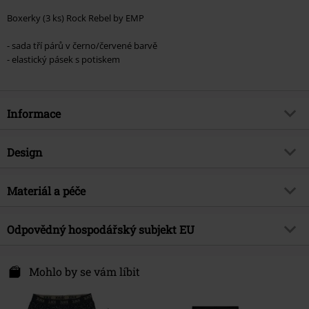
Boxerky (3 ks) Rock Rebel by EMP
- sada tří párů v černo/červené barvě
- elastický pásek s potiskem
Informace
Zboží č.
564090
Design
Název
Rock Rebel by EMP
Typ výrobku
Boxerky set
Brand
Materiál a péče
Rock Rebel by EMP
Vzor
běžný, Celoplošní potlač
Exkluzivně
Ano
Vrchní materiál
95% bavlna, 5% elastan
Detaily
Odpovědný hospodářský subjekt EU
3-dílná sada
Téma produktů
Basics, Rockové oblečení, Dárky
Upozornění k údržbě
Praní v pračce
Barva
černá
Datum vydání
7/29/25
E.M.P. Merchandising Handelsgesellschaft mbH
Darmer Esch 70 a
Mohlo by se vám líbit
Pohlaví
Muži
49811 Lingen
Značka
Germany
Slobodná duše