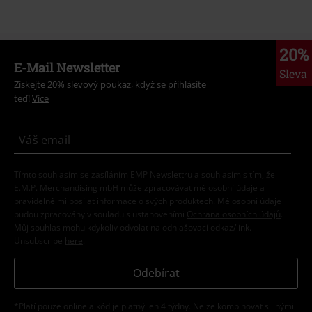
20%
E-Mail Newsletter
Sleva
Získejte 20% slevový poukaz, když se přihlásíte
teď!
Více
Tímto souhlasím se zasíláním EMP Newslettru a souhlasím s tím, že
E.M.P. Merchandising mbH může zpracovávat mé osobní údaje a
pravidelně mi posílat informace o svých produktech. Mé osobní údaje
budou zpracovány v souladu s ustanoveními
Ochrana osobních údajů
.
Můj souhlas mohu kdykoliv odvolat na odhlašovací odkaz/link.
Unsubscribe
here
.
Odebírat
*Platí pouze online a kód je platný jen 4 týdny. Nelze kombinovat s jinými