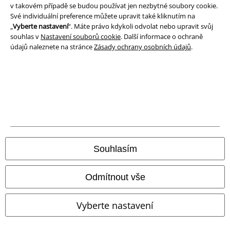
v takovém případě se budou používat jen nezbytné soubory cookie.
Své individuální preference můžete upravit také kliknutím na
Likvidace odpadu a ochrana životního prostředí
„
Vyberte nastavení
“. Máte právo kdykoli odvolat nebo upravit svůj
souhlas v
Nastavení souborů cookie
. Další informace o ochraně
Prohlášení o shodě
údajů naleznete na stránce
Zásady ochrany osobních údajů
.
Informace o přístupnosti
Nastavení souborů cookie
Odstoupení od smlouvy
Všechny ceny jsou včetně DPH, bez
poštovného a balného
Souhlasím
© 1986-2026 EMP Merchandising
Odmítnout vše
Vyberte nastavení
Naše online obchody
EMP International