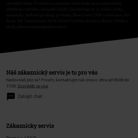
slevovými kódy. Po vložení a potvrzení kódu bude sleva automaticky
odečtena z vašeho nákupního košíku. Nevztahuje se na média, knihy,
vstupenky, dárkové poukazy, produkty: Rammstein, (Till) Lindemann, Die
Ärzte, Die Toten Hosen, Feine Sahne Fischfilet, Broilers, Böhse Onkelz a
zboží, jehož koupí podpoříte nadaci.
Náš zákaznický servis je tu pro vás
Nedovolali jste se? Prosím, kontaktujte nás znovu: zítra od 09:00 do
17:00.
Dozvědět se více
Zahájit chat
Zákaznícky servis