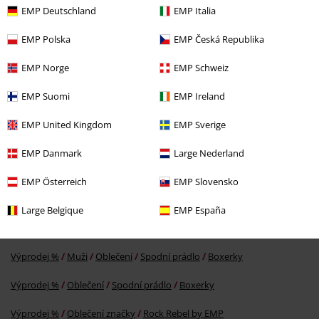
EMP Deutschland
EMP Italia
EMP Polska
EMP Česká Republika
EMP Norge
EMP Schweiz
EMP Suomi
EMP Ireland
SLEVA 27%
DMC
Kč 799,00
Kč 577,00
EMP United Kingdom
EMP Sverige
EMP Danmark
Large Nederland
More categories. More options.
EMP Österreich
EMP Slovensko
Témata
Rockové oblečení
Rockové oblečení Muži
Large Belgique
EMP España
Témata
Rockové oblečení
Oblečení
Spodní prádlo
Výprodej %
Muži
Oblečení
Spodní prádlo
Boxerky
Výprodej %
Oblečení
Spodní prádlo
Boxerky
Výprodej %
Oblečení značky
Rock Rebel by EMP