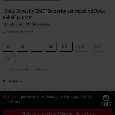
"Rock Rebel by EMP" Boxerky set černá od Rock
Rebel by EMP
Exkluzivní
3-dílná sada
Více informací o zboží
Vyberte
S
M
L
XL
XXL
3XL
4XL
si
velikost
5XL
Rozměrová a velikostní tabulka
Na skladě
Ušetřete na poštovném a vyzkoušejte si Backstage Club 30
dní zdarma:
Přidejte si zkušební členství do košíku