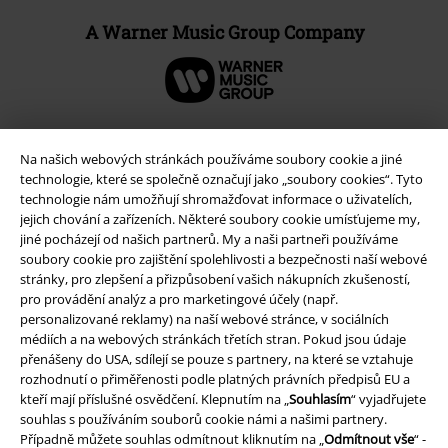
A Warner Music Group Company
Na našich webových stránkách používáme soubory cookie a jiné
technologie, které se společně označují jako „soubory cookies“. Tyto
technologie nám umožňují shromažďovat informace o uživatelích,
jejich chování a zařízeních. Některé soubory cookie umísťujeme my,
jiné pocházejí od našich partnerů. My a naši partneři používáme
soubory cookie pro zajištění spolehlivosti a bezpečnosti naší webové
stránky, pro zlepšení a přizpůsobení vašich nákupních zkušeností,
pro provádění analýz a pro marketingové účely (např.
personalizované reklamy) na naší webové stránce, v sociálních
Právní informace
médiích a na webových stránkách třetích stran. Pokud jsou údaje
Podmínky
přenášeny do USA, sdílejí se pouze s partnery, na které se vztahuje
rozhodnutí o přiměřenosti podle platných právních předpisů EU a
kteří mají příslušné osvědčení. Klepnutím na „
Souhlasím
“ vyjadřujete
Prohlášení
souhlas s používáním souborů cookie námi a našimi partnery.
Případně můžete souhlas odmítnout kliknutím na „
Odmítnout vše
“ -
Ochrana osobních údajů