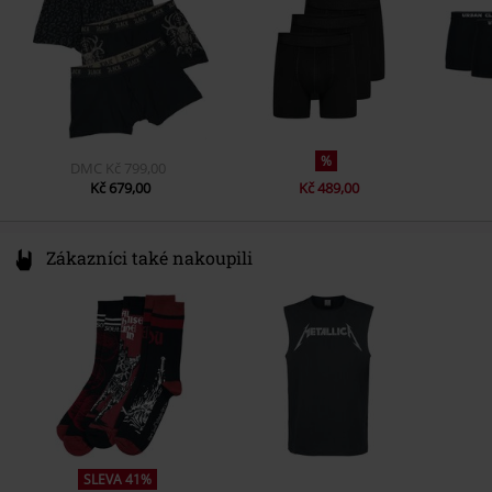
www.emp.de
%
DMC
Kč 799,00
Kč 679,00
Kč 489,00
Zákazníci také nakoupili
SLEVA 41%