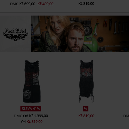
Kč 819,00
DMC
Kč 699,00
Kč 409,00
SLEVA 41%
%
DMC
Od
Kč 1.399,00
Kč 819,00
DM
Kč 819,00
Od