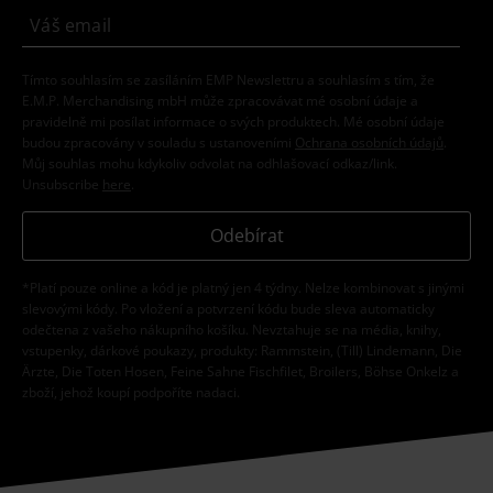
Tímto souhlasím se zasíláním EMP Newslettru a souhlasím s tím, že
E.M.P. Merchandising mbH může zpracovávat mé osobní údaje a
pravidelně mi posílat informace o svých produktech. Mé osobní údaje
budou zpracovány v souladu s ustanoveními
Ochrana osobních údajů
.
Můj souhlas mohu kdykoliv odvolat na odhlašovací odkaz/link.
Unsubscribe
here
.
Odebírat
*Platí pouze online a kód je platný jen 4 týdny. Nelze kombinovat s jinými
slevovými kódy. Po vložení a potvrzení kódu bude sleva automaticky
odečtena z vašeho nákupního košíku. Nevztahuje se na média, knihy,
vstupenky, dárkové poukazy, produkty: Rammstein, (Till) Lindemann, Die
Ärzte, Die Toten Hosen, Feine Sahne Fischfilet, Broilers, Böhse Onkelz a
zboží, jehož koupí podpoříte nadaci.