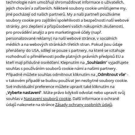
technologie nám umožňují shromažďovat informace o uživatelích,
jejich chování a zařízeních. Některé soubory cookie umísťujeme my,
jiné pocházejí od našich partnerů. My a naši partneři používáme
soubory cookie pro zajištění spolehlivosti a bezpečnosti naší webové
stránky, pro zlepšení a přizpůsobení vašich nákupních zkušeností,
pro provádění analýz a pro marketingové účely (např.
Právní informace
personalizované reklamy) na naší webové stránce, v sociálních
médiích a na webových stránkách třetích stran. Pokud jsou údaje
Podmínky
přenášeny do USA, sdílejí se pouze s partnery, na které se vztahuje
rozhodnutí o přiměřenosti podle platných právních předpisů EU a
Prohlášení
kteří mají příslušné osvědčení. Klepnutím na „
Souhlasím
“ vyjadřujete
souhlas s používáním souborů cookie námi a našimi partnery.
Případně můžete souhlas odmítnout kliknutím na „
Odmítnout vše
“ -
Ochrana osobních údajů
v takovém případě se budou používat jen nezbytné soubory cookie.
Své individuální preference můžete upravit také kliknutím na
Likvidace odpadu a ochrana životního prostředí
„
Vyberte nastavení
“. Máte právo kdykoli odvolat nebo upravit svůj
souhlas v
Nastavení souborů cookie
. Další informace o ochraně
Prohlášení o shodě
údajů naleznete na stránce
Zásady ochrany osobních údajů
.
Informace o přístupnosti
Nastavení souborů cookie