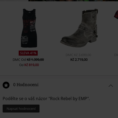
SLEVA 41%
DMC
Kč 3.699,00
D
DMC
Od
Kč 1.399,00
Kč 2.719,00
Kč 819,00
Od
0 Hodnocení
Podělte se o váš názor "Rock Rebel by EMP".
Napsat hodnocení