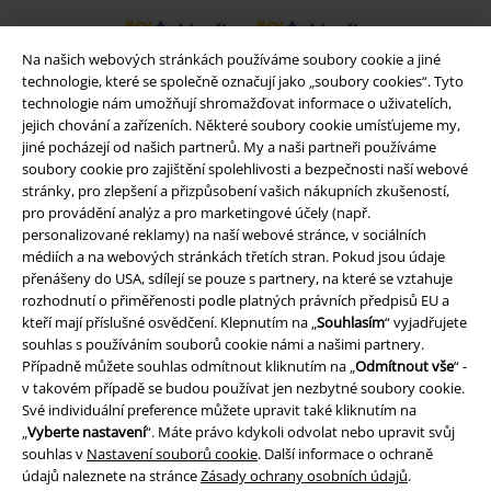
Na našich webových stránkách používáme soubory cookie a jiné
Balíkovna
Balík Do ruky
technologie, které se společně označují jako „soubory cookies“. Tyto
technologie nám umožňují shromažďovat informace o uživatelích,
jejich chování a zařízeních. Některé soubory cookie umísťujeme my,
EMP aplikaci
jiné pocházejí od našich partnerů. My a naši partneři používáme
soubory cookie pro zajištění spolehlivosti a bezpečnosti naší webové
Stáhněte si novou EMP aplikaci zdarma a využijte všechny nové
stránky, pro zlepšení a přizpůsobení vašich nákupních zkušeností,
funkce a výhody!
pro provádění analýz a pro marketingové účely (např.
personalizované reklamy) na naší webové stránce, v sociálních
médiích a na webových stránkách třetích stran. Pokud jsou údaje
přenášeny do USA, sdílejí se pouze s partnery, na které se vztahuje
rozhodnutí o přiměřenosti podle platných právních předpisů EU a
kteří mají příslušné osvědčení. Klepnutím na „
Souhlasím
“ vyjadřujete
A Warner Music Group Company
souhlas s používáním souborů cookie námi a našimi partnery.
Případně můžete souhlas odmítnout kliknutím na „
Odmítnout vše
“ -
v takovém případě se budou používat jen nezbytné soubory cookie.
Své individuální preference můžete upravit také kliknutím na
„
Vyberte nastavení
“. Máte právo kdykoli odvolat nebo upravit svůj
souhlas v
Nastavení souborů cookie
. Další informace o ochraně
údajů naleznete na stránce
Zásady ochrany osobních údajů
.