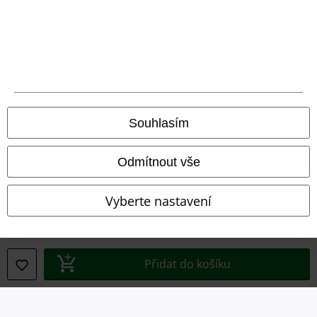
Právní informace
Souhlasím
Podmínky
Prohlášení
Odmítnout vše
Ochrana osobních údajů
Vyberte nastavení
Likvidace odpadu a ochrana životního prostředí
Prohlášení o shodě
Přidat do košíku
Informace o přístupnosti