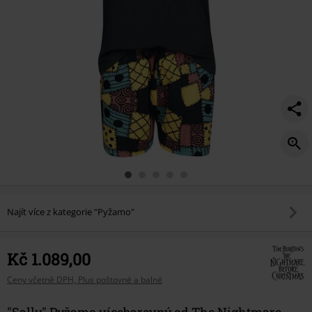
Najít více z kategorie "Pyžamo"
Kč 1.089,00
Ceny včetně DPH, Plus poštovné a balné
"Sally" Pyžamo vícebarevný od The Nightmare