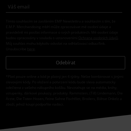
Tímto souhlasím se zasíláním EMP Newslettru a souhlasím s tím, že
E.M.P. Merchandising mbH může zpracovávat mé osobní údaje a
pravidelně mi posílat informace o svých produktech. Mé osobní údaje
budou zpracovány v souladu s ustanoveními
Ochrana osobních údajů
.
Můj souhlas mohu kdykoliv odvolat na odhlašovací odkaz/link.
Unsubscribe
here
.
Odebírat
*Platí pouze online a kód je platný jen 4 týdny. Nelze kombinovat s jinými
slevovými kódy. Po vložení a potvrzení kódu bude sleva automaticky
odečtena z vašeho nákupního košíku. Nevztahuje se na média, knihy,
vstupenky, dárkové poukazy, produkty: Rammstein, (Till) Lindemann, Die
Ärzte, Die Toten Hosen, Feine Sahne Fischfilet, Broilers, Böhse Onkelz a
zboží, jehož koupí podpoříte nadaci.