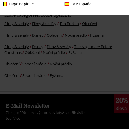
Large Belgique
EMP España
More categories. More options.
Filmy & seriály
Filmy & seriály
Tim Burton
Oblečení
Filmy & seriály
Disney
Oblečení
Noční prádlo
Pyžama
Filmy & seriály
Disney
Filmy & seriály
The Nightmare Before
Christmas
Oblečení
Noční prádlo
Pyžama
Oblečení
Spodní prádlo
Noční prádlo
Oblečení
Spodní prádlo
Pyžama
20%
E-Mail Newsletter
Sleva
Získejte 20% slevový poukaz, když se přihlásíte
teď!
Více