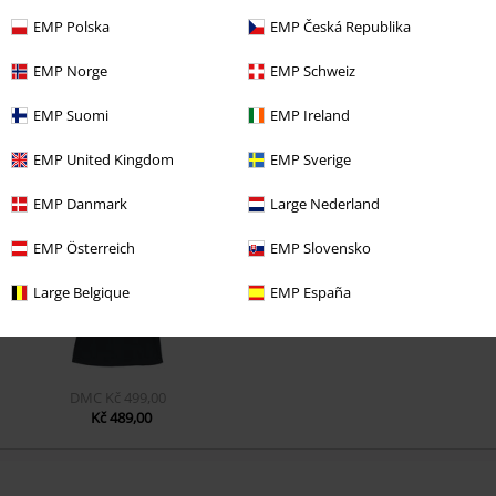
EMP Polska
EMP Česká Republika
EMP Norge
EMP Schweiz
EMP Suomi
EMP Ireland
EMP United Kingdom
EMP Sverige
Naposledy navštívené
EMP Danmark
Large Nederland
EMP Österreich
EMP Slovensko
Large Belgique
EMP España
DMC
Kč 499,00
Kč 489,00