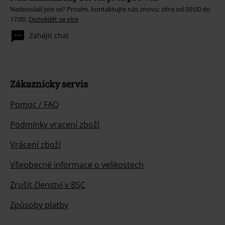
Nedovolali jste se? Prosím, kontaktujte nás znovu: zítra od 09:00 do
17:00.
Dozvědět se více
Zahájit chat
Zákaznícky servis
Pomoc / FAQ
Podmínky vracení zboží
Vrácení zboží
Všeobecné informace o velikostech
Zrušit členství v BSC
Způsoby platby