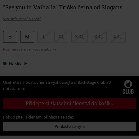
"See you in Valhalla" Tričko černá od Slogans
Více informací o zboží
Vyberte
S
M
L
XL
XXL
3XL
4XL
si
Rozměrová a velikostní tabulka
velikost
Na skladě
Ušetřete na poštovném a vyzkoušejte si Backstage Club 30
dní zdarma:
Přidejte si zkušební členství do košíku
Pokud jste již členem, přihlaste se zde:
Přihlašte se nyní