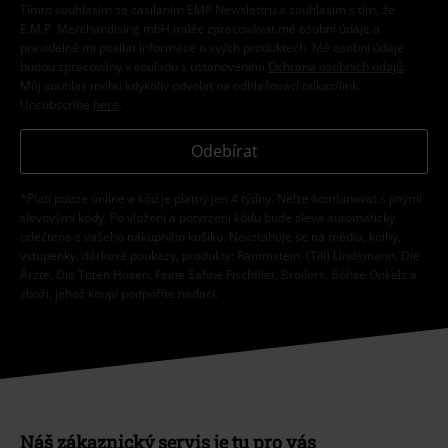
Tímto souhlasím se zasíláním EMP Newslettru a souhlasím s tím, že
E.M.P. Merchandising mbH může zpracovávat mé osobní údaje a
pravidelně mi posílat informace o svých produktech. Mé osobní údaje
budou zpracovány v souladu s ustanoveními
Ochrana osobních údajů
.
Můj souhlas mohu kdykoliv odvolat na odhlašovací odkaz/link.
Unsubscribe
here
.
Odebírat
*Platí pouze online a kód je platný jen 4 týdny. Nelze kombinovat s jinými
slevovými kódy. Po vložení a potvrzení kódu bude sleva automaticky
odečtena z vašeho nákupního košíku. Nevztahuje se na média, knihy,
vstupenky, dárkové poukazy, produkty: Rammstein, (Till) Lindemann, Die
Ärzte, Die Toten Hosen, Feine Sahne Fischfilet, Broilers, Böhse Onkelz a
zboží, jehož koupí podpoříte nadaci.
Náš zákaznický servis je tu pro vás