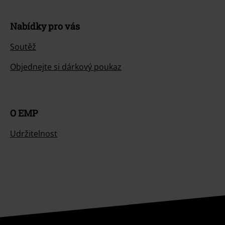
Nabídky pro vás
Soutěž
Objednejte si dárkový poukaz
O EMP
Udržitelnost