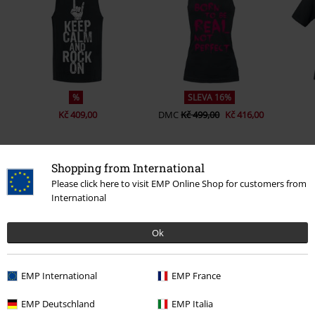
%
SLEVA 16%
Kč 409,00
DMC
Kč 499,00
Kč 416,00
Shopping from International
0 Hodnocení
Please click here to visit EMP Online Shop for customers from
International
Podělte se o váš názor "See you in Valhalla".
Ok
Napsat hodnocení
EMP International
EMP France
EMP Deutschland
EMP Italia