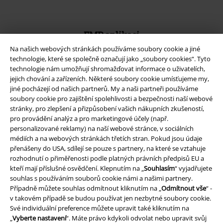
EMP aplikaci
Stáhněte si novou EMP aplikaci zdarma a využijte všechny nové
Na našich webových stránkách používáme soubory cookie a jiné
funkce a výhody!
technologie, které se společně označují jako „soubory cookies“. Tyto
technologie nám umožňují shromažďovat informace o uživatelích,
jejich chování a zařízeních. Některé soubory cookie umísťujeme my,
jiné pocházejí od našich partnerů. My a naši partneři používáme
soubory cookie pro zajištění spolehlivosti a bezpečnosti naší webové
stránky, pro zlepšení a přizpůsobení vašich nákupních zkušeností,
A Warner Music Group Company
pro provádění analýz a pro marketingové účely (např.
personalizované reklamy) na naší webové stránce, v sociálních
médiích a na webových stránkách třetích stran. Pokud jsou údaje
přenášeny do USA, sdílejí se pouze s partnery, na které se vztahuje
rozhodnutí o přiměřenosti podle platných právních předpisů EU a
kteří mají příslušné osvědčení. Klepnutím na „
Souhlasím
“ vyjadřujete
souhlas s používáním souborů cookie námi a našimi partnery.
Případně můžete souhlas odmítnout kliknutím na „
Odmítnout vše
“ -
v takovém případě se budou používat jen nezbytné soubory cookie.
Své individuální preference můžete upravit také kliknutím na
„
Vyberte nastavení
“. Máte právo kdykoli odvolat nebo upravit svůj