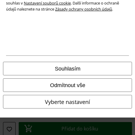
souhlas v
Nastavení souborů cookie
. Další informace o ochraně
údajů naleznete na stránce
Zásady ochrany osobních údajů
.
Právní informace
Podmínky
Prohlášení
Ochrana osobních údajů
Souhlasím
Likvidace odpadu a ochrana životního prostředí
Odmítnout vše
Prohlášení o shodě
Vyberte nastavení
Informace o přístupnosti
Nastavení souborů cookie
Přidat do košíku
Odstoupení od smlouvy