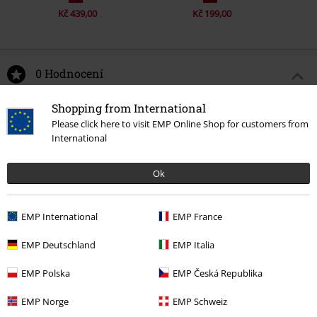
Kč 439,00
Kč 199,00
0 Hodnocení
Shopping from International
Podělte se o váš názor "Silhouettes".
Please click here to visit EMP Online Shop for customers from
International
Napsat hodnocení
Ok
EMP International
EMP France
EMP Deutschland
EMP Italia
EMP Polska
EMP Česká Republika
EMP Norge
EMP Schweiz
Naposledy navštívené