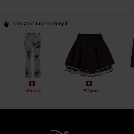
Zákazníci také nakoupili
%
%
Kč 819,00
Kč 759,00