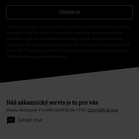
Odebírat
*Platí pouze online a kód je platný jen 4 týdny. Nelze kombinovat s jinými
slevovými kódy. Po vložení a potvrzení kódu bude sleva automaticky
odečtena z vašeho nákupního košíku. Nevztahuje se na média, knihy,
vstupenky, dárkové poukazy, produkty: Rammstein, (Till) Lindemann, Die
Ärzte, Die Toten Hosen, Feine Sahne Fischfilet, Broilers, Böhse Onkelz a
zboží, jehož koupí podpoříte nadaci.
Náš zákaznický servis je tu pro vás
Znovu dostupné: Pondělí od 09:00 do 17:00.
Dozvědět se více
Zahájit chat