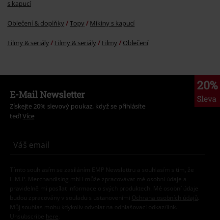
s kapucí
Oblečení & doplňky
Topy
Mikiny s kapucí
Filmy & seriály
Filmy & seriály
Filmy
Oblečení
20%
E-Mail Newsletter
Sleva
Získejte 20% slevový poukaz, když se přihlásíte
teď!
Více
Tímto souhlasím se zasíláním EMP Newslettru a souhlasím s tím, že
E.M.P. Merchandising mbH může zpracovávat mé osobní údaje a
pravidelně mi posílat informace o svých produktech. Mé osobní údaje
budou zpracovány v souladu s ustanoveními
Ochrana osobních údajů
.
Můj souhlas mohu kdykoliv odvolat na odhlašovací odkaz/link.
Unsubscribe
here
.