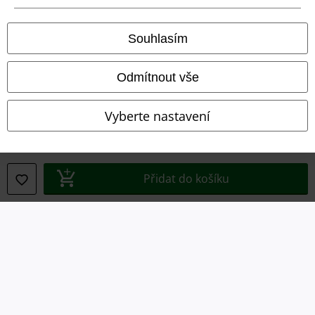
Prohlášení
Souhlasím
Ochrana osobních údajů
Odmítnout vše
Likvidace odpadu a ochrana životního prostředí
Vyberte nastavení
Prohlášení o shodě
Informace o přístupnosti
Přidat do košíku
Nastavení souborů cookie
Odstoupení od smlouvy
Všechny ceny jsou včetně DPH, bez
poštovného a balného
© 1986-2026 EMP Merchandising