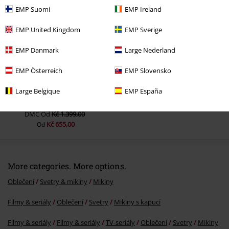
EMP Suomi
EMP Ireland
EMP United Kingdom
EMP Sverige
EMP Danmark
Large Nederland
EMP Österreich
EMP Slovensko
Large Belgique
EMP España
SLEVA 53%
DMC
Od
Kč 1.399,00
Kč 655,00
Od
More categories. More options.
Oblečení
Svetry & mikiny
Mikiny
Filmy & seriály
Oblečení
Svetry
Mikiny s kapucí
Filmy & seriály
Filmy & seriály
TV-seriály
Oblečení
Svetry
Mikiny