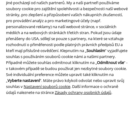
jiné pocházejí od našich partnerů. My a naši partneři používáme
soubory cookie pro zajištění spolehlivosti a bezpečnosti naší webové
stránky, pro zlepšení a přizpůsobení vašich nákupních zkušeností,
pro provádění analýz a pro marketingové účely (např.
personalizované reklamy) na naší webové stránce, v sociálních
A Warner Music Group Company
médiích a na webových stránkách třetích stran. Pokud jsou údaje
přenášeny do USA, sdílejí se pouze s partnery, na které se vztahuje
rozhodnutí o přiměřenosti podle platných právních předpisů EU a
kteří mají příslušné osvědčení. Klepnutím na „
Souhlasím
“ vyjadřujete
souhlas s používáním souborů cookie námi a našimi partnery.
Případně můžete souhlas odmítnout kliknutím na „
Odmítnout vše
“ -
v takovém případě se budou používat jen nezbytné soubory cookie.
Své individuální preference můžete upravit také kliknutím na
„
Vyberte nastavení
“. Máte právo kdykoli odvolat nebo upravit svůj
souhlas v
Nastavení souborů cookie
. Další informace o ochraně
údajů naleznete na stránce
Zásady ochrany osobních údajů
.
Právní informace
Podmínky