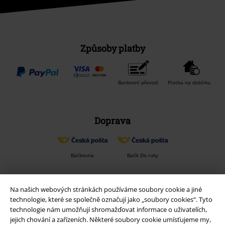
Způsoby platby
Bankovní převod
Platba na dobírku
Doprava
Balíkovna
Balík Do ruky
Na našich webových stránkách používáme soubory cookie a jiné
EMP aplikaci
technologie, které se společně označují jako „soubory cookies“. Tyto
Stáhněte si novou EMP aplikaci zdarma a využijte všechny nové
technologie nám umožňují shromažďovat informace o uživatelích,
funkce a výhody!
jejich chování a zařízeních. Některé soubory cookie umísťujeme my,