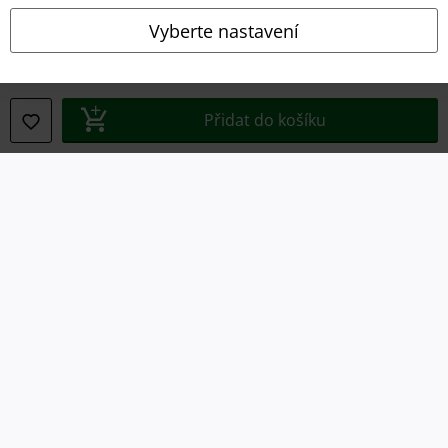
Vyberte nastavení
Právní informace
Přidat do košíku
Podmínky
Prohlášení
Ochrana osobních údajů
Likvidace odpadu a ochrana životního prostředí
Prohlášení o shodě
Informace o přístupnosti
Nastavení souborů cookie
Odstoupení od smlouvy