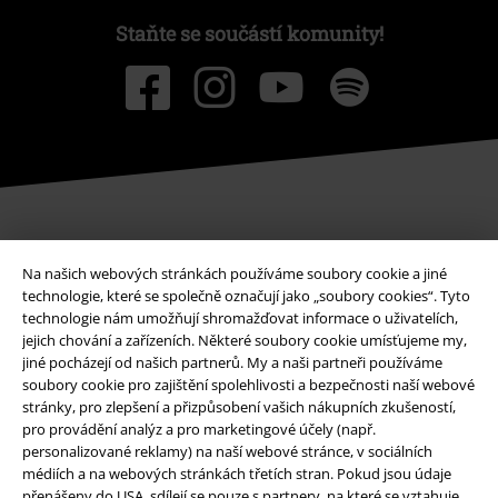
Staňte se součástí komunity!
Způsoby platby
Na našich webových stránkách používáme soubory cookie a jiné
technologie, které se společně označují jako „soubory cookies“. Tyto
technologie nám umožňují shromažďovat informace o uživatelích,
jejich chování a zařízeních. Některé soubory cookie umísťujeme my,
Bankovní převod
Platba na dobírku
jiné pocházejí od našich partnerů. My a naši partneři používáme
soubory cookie pro zajištění spolehlivosti a bezpečnosti naší webové
stránky, pro zlepšení a přizpůsobení vašich nákupních zkušeností,
Doprava
pro provádění analýz a pro marketingové účely (např.
personalizované reklamy) na naší webové stránce, v sociálních
médiích a na webových stránkách třetích stran. Pokud jsou údaje
přenášeny do USA, sdílejí se pouze s partnery, na které se vztahuje