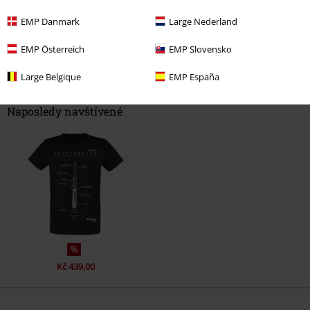
EMP Danmark
Large Nederland
EMP Österreich
EMP Slovensko
Large Belgique
EMP España
Naposledy navštívené
%
Kč 439,00