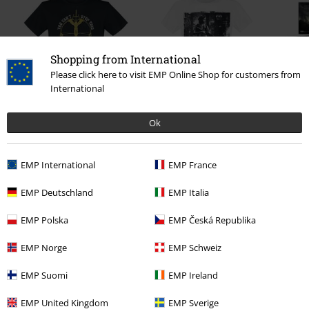
Shopping from International
Please click here to visit EMP Online Shop for customers from
International
%
%
Ok
Kč 409,00
Kč 467,00
EMP International
EMP France
0 Hodnocení
EMP Deutschland
EMP Italia
Podělte se o váš názor "Switchblade".
EMP Polska
EMP Česká Republika
Napsat hodnocení
EMP Norge
EMP Schweiz
EMP Suomi
EMP Ireland
EMP United Kingdom
EMP Sverige