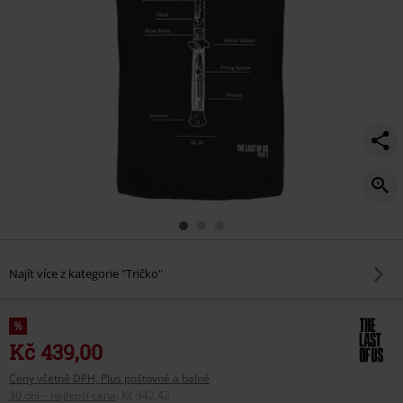
Najít více z kategorie "Tričko"
%
Kč 439,00
Ceny včetně DPH, Plus poštovné a balné
30 dní – nejlepší cena
:
Kč 342,42