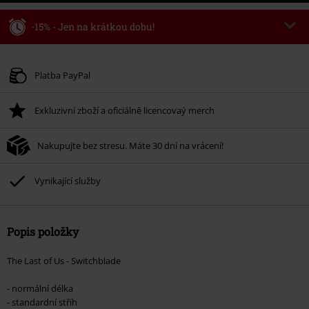
-15% - Jen na krátkou dobu!
Kód poukazu
WEEKEND
Kopírovat kód
Platné do 8/9/26
Platba PayPal
Minimální hodnota objednávky 1.299 Kč.
Exkluzivní zboží a oficiálně licencovaý merch
Po zadání kódu v košíku, se sleva uplatní automaticky.
Nelze kombinovat s jinými akciovými kódy. Sleva se nevztahuje na: knihy,
Nakupujte bez stresu. Máte 30 dní na vrácení!
média, vstupenky, Rammstein, (Till) Lindemann, Böhse Onkelz, Broilers, Die
Ärzte, Die Toten Hosen, Metality, dárkové poukazy a položky, jejichž koupí
podpoříte nadaci.
Vynikající služby
Popis položky
The Last of Us - Switchblade
- normální délka
- standardní střih