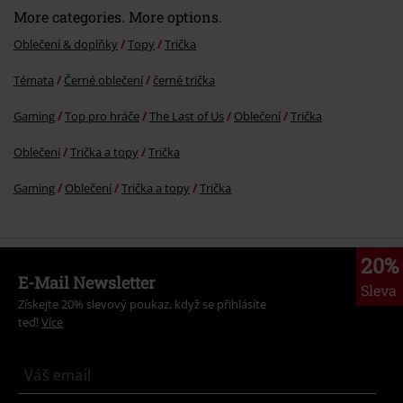
More categories. More options.
Oblečení & doplňky
Topy
Trička
Témata
Černé oblečení
černé trička
Gaming
Top pro hráče
The Last of Us
Oblečení
Trička
Oblečení
Trička a topy
Trička
Gaming
Oblečení
Trička a topy
Trička
20%
E-Mail Newsletter
Sleva
Získejte 20% slevový poukaz, když se přihlásíte
teď!
Více