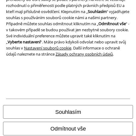
Balíkovna
Balík Do ruky
rozhodnutí o přiměřenosti podle platných právních předpisů EU a
kteří mají příslušné osvědčení. Klepnutím na „
Souhlasím
“ vyjadřujete
souhlas s používáním souborů cookie námi a našimi partnery.
EMP aplikaci
Případně můžete souhlas odmítnout kliknutím na „
Odmítnout vše
“ -
v takovém případě se budou používat jen nezbytné soubory cookie.
Stáhněte si novou EMP aplikaci zdarma a využijte všechny nové
Své individuální preference můžete upravit také kliknutím na
funkce a výhody!
„
Vyberte nastavení
“. Máte právo kdykoli odvolat nebo upravit svůj
souhlas v
Nastavení souborů cookie
. Další informace o ochraně
údajů naleznete na stránce
Zásady ochrany osobních údajů
.
A Warner Music Group Company
Souhlasím
Odmítnout vše