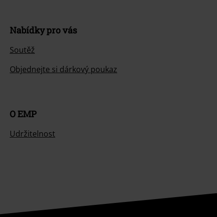
Nabídky pro vás
Soutěž
Objednejte si dárkový poukaz
O EMP
Udržitelnost