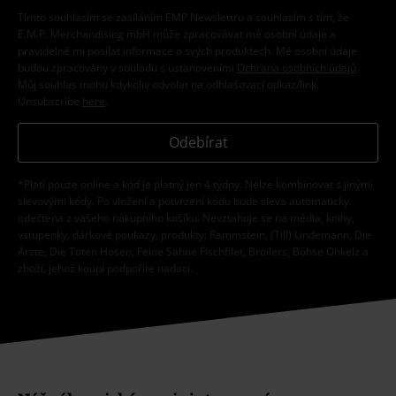
Tímto souhlasím se zasíláním EMP Newslettru a souhlasím s tím, že
E.M.P. Merchandising mbH může zpracovávat mé osobní údaje a
pravidelně mi posílat informace o svých produktech. Mé osobní údaje
budou zpracovány v souladu s ustanoveními
Ochrana osobních údajů
.
Můj souhlas mohu kdykoliv odvolat na odhlašovací odkaz/link.
Unsubscribe
here
.
Odebírat
*Platí pouze online a kód je platný jen 4 týdny. Nelze kombinovat s jinými
slevovými kódy. Po vložení a potvrzení kódu bude sleva automaticky
odečtena z vašeho nákupního košíku. Nevztahuje se na média, knihy,
vstupenky, dárkové poukazy, produkty: Rammstein, (Till) Lindemann, Die
Ärzte, Die Toten Hosen, Feine Sahne Fischfilet, Broilers, Böhse Onkelz a
zboží, jehož koupí podpoříte nadaci.