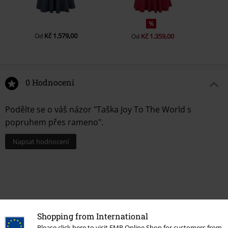
%
Kč 1.579,00
Od
Kč 1.359,00
Od
0 Hodnocení
Podělte se o váš názor "Taška Joy To The World s
popruhem přes rameno".
Napsat hodnocení
Shopping from International
Please click here to visit EMP Online Shop for customers from