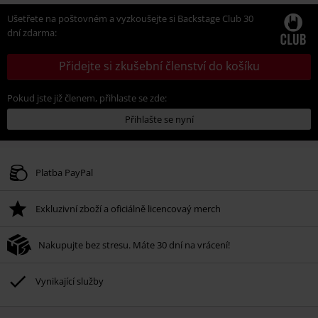
Ušetřete na poštovném a vyzkoušejte si Backstage Club 30
dní zdarma:
Přidejte si zkušební členství do košíku
Pokud jste již členem, přihlaste se zde:
Přihlašte se nyní
Platba PayPal
Exkluzivní zboží a oficiálně licencovaý merch
Nakupujte bez stresu. Máte 30 dní na vrácení!
Vynikající služby