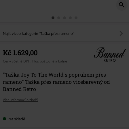
Najít více z kategorie "Taška přes rameno"
Kč 1.629,00
Ceny včetně DPH, Plus poštovné a balné
"Taška Joy To The World s popruhem přes
rameno" Taška přes rameno vícebarevný od
Banned Retro
Více informací o zboží
Vyberte
Na skladě
si
velikost