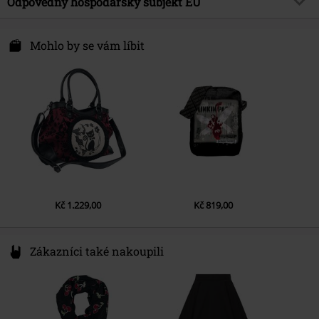
Odpovědný hospodářský subjekt EU
Rockabilly, Dárky
Vnitřní materiál
polyester
Syal Sp. zo.o. SYAL
Datum vydání
10/11/24
ul. Wroclawska 31
Mohlo by se vám líbit
Pohlaví
Ženy
55-095 Mirków, Byków
Poland
info@bannedapparel.eu
Kč 1.229,00
Kč 819,00
Zákazníci také nakoupili