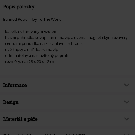
Popis položky
Banned Retro – Joy To The World
- kabelka s károvaným vzorem
- hlavní přihrádka se zapínáním na zip a dvěma magnetickými uzávěry
- centrální přihrádka na zip v hlavní přihrádce
- dvě kapsy a další kapsa na zip
- odnímatelný a nastavitelný popruh
- rozměry: cca 28 x 20 x 12 cm
Informace
Zboží č.
570907
Design
Název
Taška Joy To The World s
popruhem přes rameno
Typ výrobku
Taška přes rameno
Materiál a péče
Brand
Banned Retro
Barva
vícebarevný
Vrchní materiál
polyurethan, polyester
Téma produktů
Basics, Rockové oblečení,