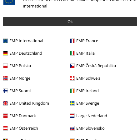
International
Ok
More categories. More options.
Značky
Doplňky
EMP International
EMP France
Témata
Rockové oblečení
Doplňky
Tašky & batohy
Tašky na
rameno
EMP Deutschland
EMP Italia
Témata
Rockabilly
Rockabilly Ženy
EMP Polska
EMP Česká Republika
Značky
Banned Retro
EMP Norge
EMP Schweiz
Témata
Rockové oblečení
Rockové oblečení Ženy
EMP Suomi
EMP Ireland
EMP United Kingdom
EMP Sverige
20%
EMP Danmark
Large Nederland
E-Mail Newsletter
Sleva
EMP Österreich
EMP Slovensko
Získejte 20% slevový poukaz, když se přihlásíte
teď!
Více