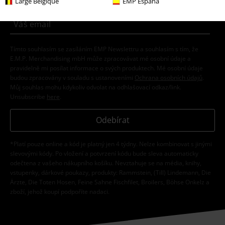
Large Belgique
EMP España
Tímto souhlasím se zasíláním EMP Newslettru a souhlasím s tím, že
E.M.P. Merchandising mbH může zpracovávat mé osobní údaje a
pravidelně mi posílat informace o svých produktech. Mé osobní údaje
budou zpracovány v souladu s ustanoveními
Ochrana osobních údajů
.
Můj souhlas mohu kdykoliv odvolat na odhlašovací odkaz/link.
Unsubscribe
here
.
Odebírat
*Platí pouze online a kód je platný jen 4 týdny. Nelze kombinovat s jinými
slevovými kódy. Po vložení a potvrzení kódu bude sleva automaticky
odečtena z vašeho nákupního košíku. Nevztahuje se na média, knihy,
vstupenky, dárkové poukazy, produkty: Rammstein, (Till) Lindemann, Die
Ärzte, Die Toten Hosen, Feine Sahne Fischfilet, Broilers, Böhse Onkelz a
zboží, jehož koupí podpoříte nadaci.