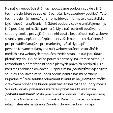
Na našich webových stránkách používáme soubory cookie a jiné
technologie, které se společně označují jako „soubory cookies“. Tyto
technologie nám umožňují shromažďovat informace o uživatelích,
jejich chování a zařízeních. Některé soubory cookie umísťujeme my,
jiné pocházejí od našich partnerů. My a naši partneři používáme
soubory cookie pro zajištění spolehlivosti a bezpečnosti naší webové
stránky, pro zlepšení a přizpůsobení vašich nákupních zkušeností,
Právní informace
pro provádění analýz a pro marketingové účely (např.
personalizované reklamy) na naší webové stránce, v sociálních
Podmínky
médiích a na webových stránkách třetích stran. Pokud jsou údaje
přenášeny do USA, sdílejí se pouze s partnery, na které se vztahuje
Prohlášení
rozhodnutí o přiměřenosti podle platných právních předpisů EU a
kteří mají příslušné osvědčení. Klepnutím na „
Souhlasím
“ vyjadřujete
souhlas s používáním souborů cookie námi a našimi partnery.
Ochrana osobních údajů
Případně můžete souhlas odmítnout kliknutím na „
Odmítnout vše
“ -
v takovém případě se budou používat jen nezbytné soubory cookie.
Likvidace odpadu a ochrana životního prostředí
Své individuální preference můžete upravit také kliknutím na
„
Vyberte nastavení
“. Máte právo kdykoli odvolat nebo upravit svůj
Prohlášení o shodě
souhlas v
Nastavení souborů cookie
. Další informace o ochraně
údajů naleznete na stránce
Zásady ochrany osobních údajů
.
Informace o přístupnosti