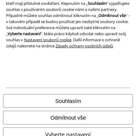
kteří mají příslušné osvědčení. Klepnutím na „
Souhlasím
“ vyjadřujete
Právní informace
souhlas s používáním souborů cookie námi a našimi partnery.
Podmínky
Případně můžete souhlas odmítnout kliknutím na „
Odmítnout vše
“ -
v takovém případě se budou používat jen nezbytné soubory cookie.
Své individuální preference můžete upravit také kliknutím na
Prohlášení
„
Vyberte nastavení
“. Máte právo kdykoli odvolat nebo upravit svůj
souhlas v
Nastavení souborů cookie
. Další informace o ochraně
Ochrana osobních údajů
údajů naleznete na stránce
Zásady ochrany osobních údajů
.
Likvidace odpadu a ochrana životního prostředí
Prohlášení o shodě
Informace o přístupnosti
Nastavení souborů cookie
Souhlasím
Odstoupení od smlouvy
Odmítnout vše
Všechny ceny jsou včetně DPH, bez
poštovného a balného
© 1986-2026 EMP Merchandising
Vyberte nastavení