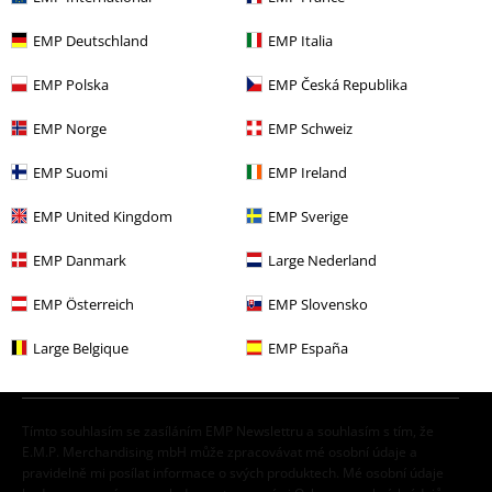
Merch kapel
Top Bands
Aborted
EMP Deutschland
EMP Italia
Merch kapel
Média
LP
EMP Polska
EMP Česká Republika
Výprodej %
Média
Vinyl
EMP Norge
EMP Schweiz
Merch kapel
Žánr
Death Metal
EMP Suomi
EMP Ireland
EMP United Kingdom
EMP Sverige
20%
E-Mail Newsletter
EMP Danmark
Large Nederland
Sleva
Získejte 20% slevový poukaz, když se přihlásíte
EMP Österreich
EMP Slovensko
teď!
Více
Large Belgique
EMP España
Tímto souhlasím se zasíláním EMP Newslettru a souhlasím s tím, že
E.M.P. Merchandising mbH může zpracovávat mé osobní údaje a
pravidelně mi posílat informace o svých produktech. Mé osobní údaje