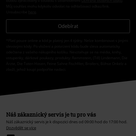
budou zpracovány v souladu s ustanoveními
Ochrana osobních údajů
.
Můj souhlas mohu kdykoliv odvolat na odhlašovací odkaz/link.
Unsubscribe
here
.
Odebírat
*Platí pouze online a kód je platný jen 4 týdny. Nelze kombinovat s jinými
slevovými kódy. Po vložení a potvrzení kódu bude sleva automaticky
odečtena z vašeho nákupního košíku. Nevztahuje se na média, knihy,
vstupenky, dárkové poukazy, produkty: Rammstein, (Till) Lindemann, Die
Ärzte, Die Toten Hosen, Feine Sahne Fischfilet, Broilers, Böhse Onkelz a
zboží, jehož koupí podpoříte nadaci.
Náš zákaznický servis je tu pro vás
Náš zákaznický servis je k dispozici dnes od 09:00 hod do 17:00 hod.
Dozvědět se více