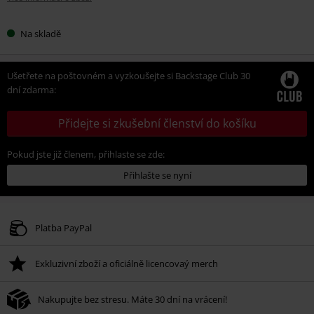
Na skladě
Ušetřete na poštovném a vyzkoušejte si Backstage Club 30
dní zdarma:
Přidejte si zkušební členství do košíku
Pokud jste již členem, přihlaste se zde:
Přihlašte se nyní
Platba PayPal
Exkluzivní zboží a oficiálně licencovaý merch
Nakupujte bez stresu. Máte 30 dní na vrácení!