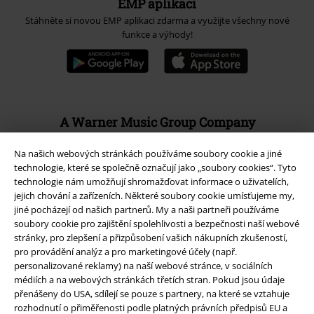
EMP aplikaci
Stáhněte si novou EMP aplikaci zdarma a využijte všechny nové
funkce a výhody!
A Warner Music Group Company
Na našich webových stránkách používáme soubory cookie a jiné
technologie, které se společně označují jako „soubory cookies“. Tyto
technologie nám umožňují shromažďovat informace o uživatelích,
jejich chování a zařízeních. Některé soubory cookie umísťujeme my,
jiné pocházejí od našich partnerů. My a naši partneři používáme
soubory cookie pro zajištění spolehlivosti a bezpečnosti naší webové
stránky, pro zlepšení a přizpůsobení vašich nákupních zkušeností,
pro provádění analýz a pro marketingové účely (např.
personalizované reklamy) na naší webové stránce, v sociálních
médiích a na webových stránkách třetích stran. Pokud jsou údaje
přenášeny do USA, sdílejí se pouze s partnery, na které se vztahuje
rozhodnutí o přiměřenosti podle platných právních předpisů EU a