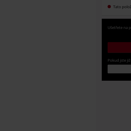
Tato polo
Ušetřete na p
Pokud jste již