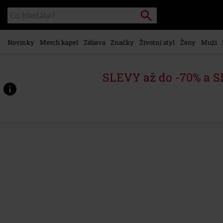
Přejít k
Vyhledávání
Katalog
hlavnímu
vyhledávání
obsahu
Novinky
Merch kapel
Zábava
Značky
Životní styl
Ženy
Muži
SLEVY až do -70% a 
https://www.emp-
shop.cz/p/the-
sky%2C-
the-
earth-
%26-
all-
between-
-
-