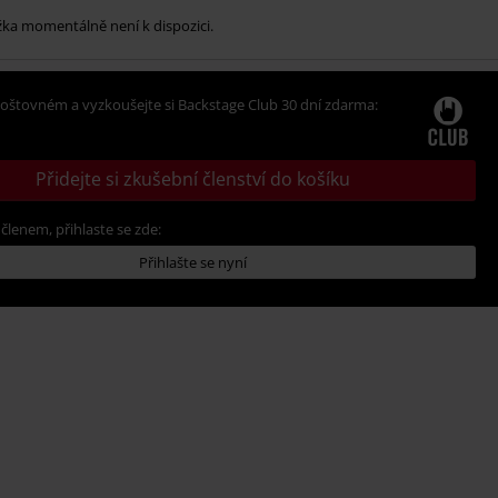
žka momentálně není k dispozici.
oštovném a vyzkoušejte si Backstage Club 30 dní zdarma:
Přidejte si zkušební členství do košíku
 členem, přihlaste se zde:
Přihlašte se nyní