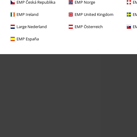
EMP Česká Republika
EMP Norge
EM
EMP Ireland
EMP United Kingdom
EM
Large Nederland
EMP Österreich
EM
EMP España