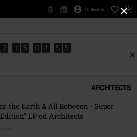
×
0
Přihlásit se
2
1
8
0
4
5
4
2
1
8
0
4
5
3
4
3
5
y, the Earth & All Between - Super
Edition" LP od Architects
 o zboží