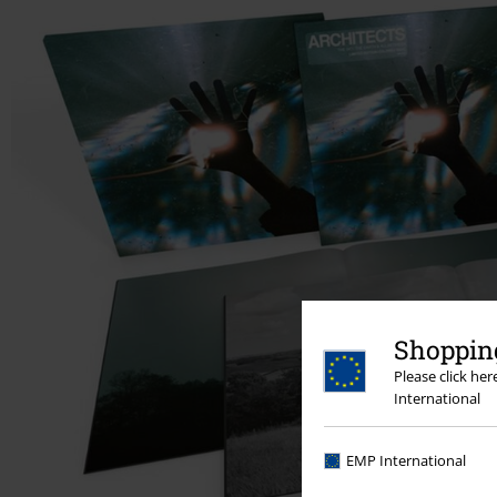
Shopping
Please click he
International
EMP International