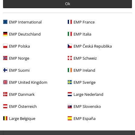
Ok
Ověřená recenze
Pomohlo Vám toto hodnocení?
EMP International
EMP France
EMP Deutschland
EMP Italia
Komentář
EMP Polska
EMP Česká Republika
EMP Norge
EMP Schweiz
Lenka L.
EMP Suomi
EMP Ireland
2 Hodnocení
EMP United Kingdom
EMP Sverige
Publikováno: Neděle, 31.07.2016
EMP Danmark
Large Nederland
:)
krásný kousek,jsem z něj nadšená a přítel taky :)
Odeslat komentář
EMP Österreich
EMP Slovensko
Jen je možná trochu škoda,že se nedá nastavit velikost....ale tomu
mému padne parádně.
Large Belgique
EMP España