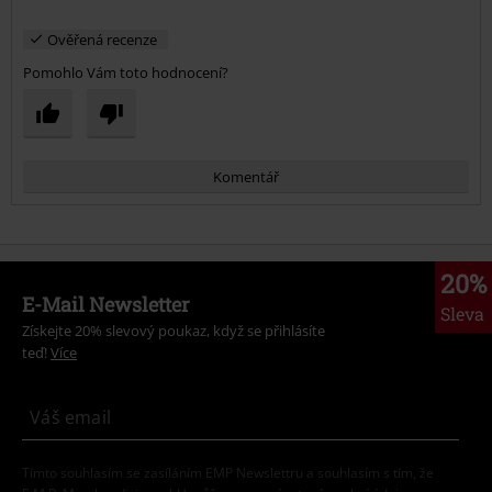
Ověřená recenze
Pomohlo Vám toto hodnocení?
Komentář
20%
E-Mail Newsletter
Sleva
Získejte 20% slevový poukaz, když se přihlásíte
teď!
Více
Odeslat komentář
Tímto souhlasím se zasíláním EMP Newslettru a souhlasím s tím, že