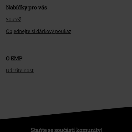
Nabídky pro vás
Soutěž
Objednejte si dárkový poukaz
O EMP
Udržitelnost
Staňte se součástí komunity!