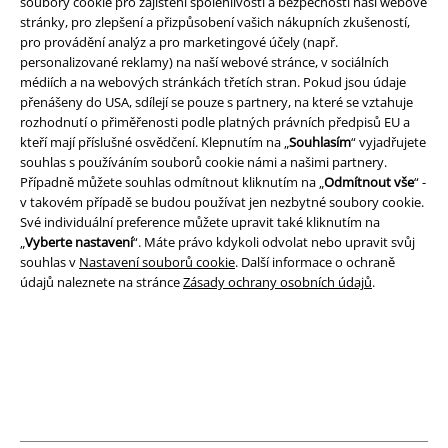
soubory cookie pro zajištění spolehlivosti a bezpečnosti naší webové
stránky, pro zlepšení a přizpůsobení vašich nákupních zkušeností,
pro provádění analýz a pro marketingové účely (např.
Právní informace
personalizované reklamy) na naší webové stránce, v sociálních
médiích a na webových stránkách třetích stran. Pokud jsou údaje
Podmínky
přenášeny do USA, sdílejí se pouze s partnery, na které se vztahuje
rozhodnutí o přiměřenosti podle platných právních předpisů EU a
Prohlášení
kteří mají příslušné osvědčení. Klepnutím na „
Souhlasím
“ vyjadřujete
souhlas s používáním souborů cookie námi a našimi partnery.
Ochrana osobních údajů
Případně můžete souhlas odmítnout kliknutím na „
Odmítnout vše
“ -
v takovém případě se budou používat jen nezbytné soubory cookie.
Své individuální preference můžete upravit také kliknutím na
Likvidace odpadu a ochrana životního prostředí
„
Vyberte nastavení
“. Máte právo kdykoli odvolat nebo upravit svůj
souhlas v
Nastavení souborů cookie
. Další informace o ochraně
Prohlášení o shodě
údajů naleznete na stránce
Zásady ochrany osobních údajů
.
Informace o přístupnosti
Nastavení souborů cookie
Odstoupení od smlouvy