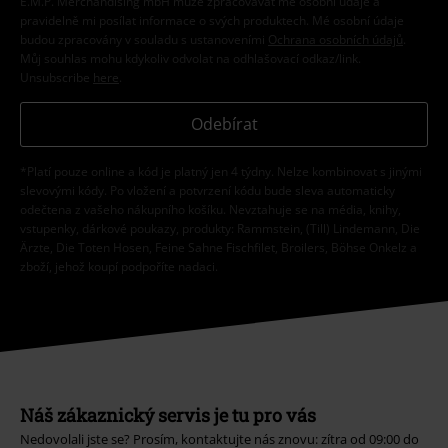
E.M.P. Merchandising mbH může zpracovávat mé osobní údaje a
pravidelně mi posílat informace o svých produktech. Mé osobní údaje
budou zpracovány v souladu s ustanoveními
Ochrana osobních údajů
.
Můj souhlas mohu kdykoliv odvolat na odhlašovací odkaz/link.
Unsubscribe
here
.
Odebírat
*Platí pouze online a kód je platný jen 4 týdny. Nelze kombinovat s jinými
slevovými kódy. Po vložení a potvrzení kódu bude sleva automaticky
odečtena z vašeho nákupního košíku. Nevztahuje se na média, knihy,
vstupenky, dárkové poukazy, produkty: Rammstein, (Till) Lindemann, Die
Ärzte, Die Toten Hosen, Feine Sahne Fischfilet, Broilers, Böhse Onkelz a
zboží, jehož koupí podpoříte nadaci.
Náš zákaznický servis je tu pro vás
Nedovolali jste se? Prosím, kontaktujte nás znovu: zítra od 09:00 do