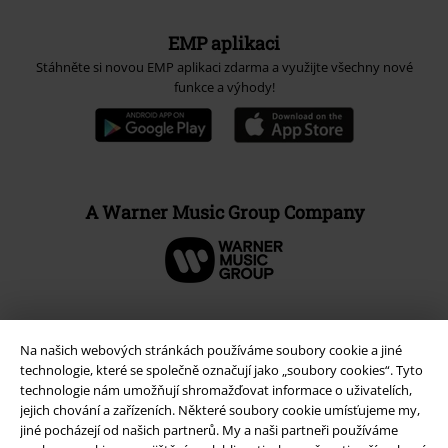
EMP aplikaci
Stáhněte si novou EMP aplikaci zdarma a využijte všechny nové
funkce a výhody!
A Warner Music Group Company
Na našich webových stránkách používáme soubory cookie a jiné
technologie, které se společně označují jako „soubory cookies“. Tyto
technologie nám umožňují shromažďovat informace o uživatelích,
jejich chování a zařízeních. Některé soubory cookie umísťujeme my,
jiné pocházejí od našich partnerů. My a naši partneři používáme