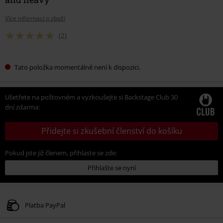
Více informací o zboží
(2)
Tato položka momentálně není k dispozici.
Ušetřete na poštovném a vyzkoušejte si Backstage Club 30
dní zdarma:
Přidejte si zkušební členství do košíku
Pokud jste již členem, přihlaste se zde:
Přihlašte se nyní
Platba PayPal