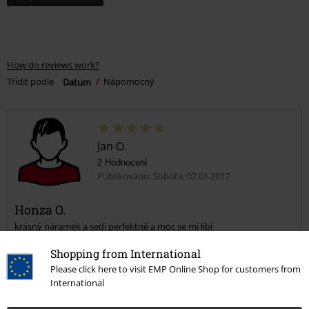
How do reviews work?
Třídit podle
Datum
Nápomocný
Jan O.
2 Hodnocení
Publikováno: Sobota, 07.01.2017
Honza O.
krásný náramek a sedí perfektně a moc se mi líbí
Shopping from International
Please click here to visit EMP Online Shop for customers from
International