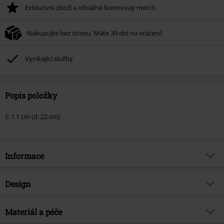
Exkluzivní zboží a oficiálně licencovaý merch
Nakupujte bez stresu. Máte 30 dní na vrácení!
Vynikající služby
Popis položky
š: 1.1 cm (d: 22 cm)
Informace
Zboží č.
265079
Design
Název
Thorovo kladivo
Typ výrobku
Kožený náramek
Brand
Materiál a péče
etNox hard and heavy