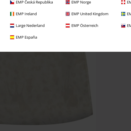
EMP Česká Republika
EMP Norge
EM
EMP Ireland
EMP United Kingdom
EM
Large Nederland
EMP Österreich
EM
EMP España