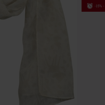
-15% 
Kód pou
Platné do 8/9/
Minimální hod
Po zadání kódu
Nelze kombinov
Rammstein, (Ti
dárkové poukaz