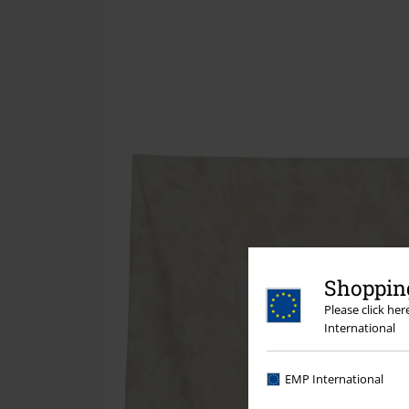
Shopping
Please click he
International
EMP International