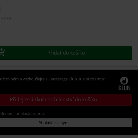
 o zboží
e
t
Přidat do košíku
oštovném a vyzkoušejte si Backstage Club 30 dní zdarma:
Přidejte si zkušební členství do košíku
 členem, přihlaste se zde:
Přihlašte se nyní