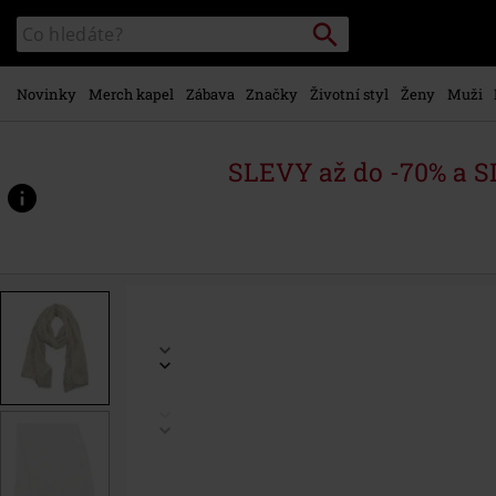
Přejít k
Vyhledávání
Katalog
hlavnímu
vyhledávání
obsahu
Novinky
Merch kapel
Zábava
Značky
Životní styl
Ženy
Muži
SLEVY až do -70% a 
https://www.emp-
shop.cz/p/thumper-
-
-
silhouette/582817St.html