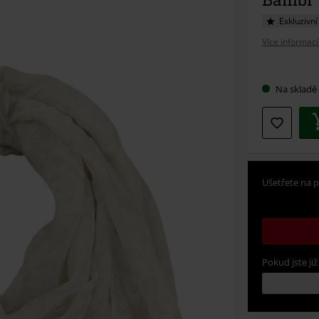
Exkluzivní
Více informací
Vybert
Na skladě
si
velikos
Ušetřete na p
Pokud jste již