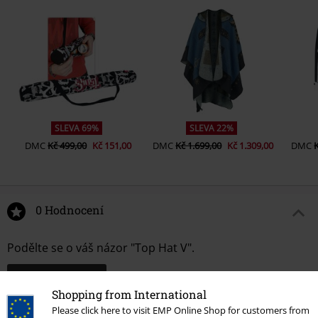
SLEVA 69%
SLEVA 22%
DMC
Kč 499,00
Kč 151,00
DMC
Kč 1.699,00
Kč 1.309,00
DMC
0 Hodnocení
Podělte se o váš názor "Top Hat V".
Napsat hodnocení
Shopping from International
Please click here to visit EMP Online Shop for customers from