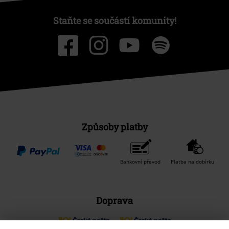
Staňte se součástí komunity!
Způsoby platby
Bankovní převod
Platba na dobírku
Doprava