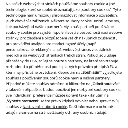
Na našich webových stránkách používáme soubory cookie a jiné
Balíkovna
Balík Do ruky
technologie, které se společně označují jako „soubory cookies“. Tyto
technologie nám umožňují shromažďovat informace o uživatelích,
jejich chování a zařízeních. Některé soubory cookie umísťujeme my,
EMP aplikaci
jiné pocházejí od našich partnerů. My a naši partneři používáme
soubory cookie pro zajištění spolehlivosti a bezpečnosti naší webové
Stáhněte si novou EMP aplikaci zdarma a využijte všechny nové
stránky, pro zlepšení a přizpůsobení vašich nákupních zkušeností,
funkce a výhody!
pro provádění analýz a pro marketingové účely (např.
personalizované reklamy) na naší webové stránce, v sociálních
médiích a na webových stránkách třetích stran. Pokud jsou údaje
přenášeny do USA, sdílejí se pouze s partnery, na které se vztahuje
rozhodnutí o přiměřenosti podle platných právních předpisů EU a
kteří mají příslušné osvědčení. Klepnutím na „
Souhlasím
“ vyjadřujete
A Warner Music Group Company
souhlas s používáním souborů cookie námi a našimi partnery.
Případně můžete souhlas odmítnout kliknutím na „
Odmítnout vše
“ -
v takovém případě se budou používat jen nezbytné soubory cookie.
Své individuální preference můžete upravit také kliknutím na
„
Vyberte nastavení
“. Máte právo kdykoli odvolat nebo upravit svůj
souhlas v
Nastavení souborů cookie
. Další informace o ochraně
údajů naleznete na stránce
Zásady ochrany osobních údajů
.