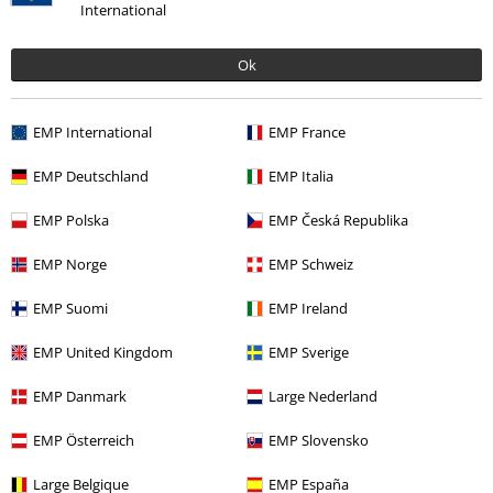
International
Ok
EMP International
EMP France
EMP Deutschland
EMP Italia
Naposledy navštívené
EMP Polska
EMP Česká Republika
EMP Norge
EMP Schweiz
EMP Suomi
EMP Ireland
EMP United Kingdom
EMP Sverige
EMP Danmark
Large Nederland
%
EMP Österreich
EMP Slovensko
Kč 409,00
Od
Large Belgique
EMP España