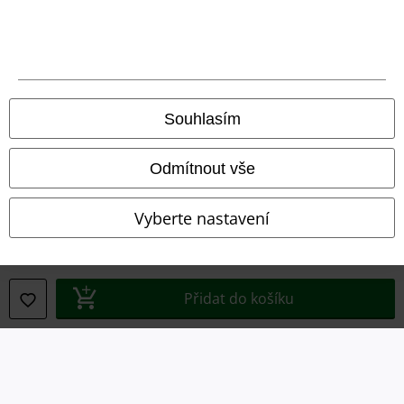
Právní informace
Souhlasím
Podmínky
Prohlášení
Odmítnout vše
Ochrana osobních údajů
Vyberte nastavení
Likvidace odpadu a ochrana životního prostředí
Prohlášení o shodě
Přidat do košíku
Informace o přístupnosti
Nastavení souborů cookie