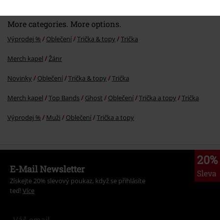
More categories. More options.
Výprodej %
Oblečení
Trička & topy
Trička
Merch kapel
Žánr
Novinky
Oblečení
Trička & topy
Trička
Merch kapel
Top Bands
Ghost
Oblečení
Trička a topy
Trička
Výprodej %
Muži
Oblečení
Trička a topy
20%
E-Mail Newsletter
Sleva
Získejte 20% slevový poukaz, když se přihlásíte
teď!
Více