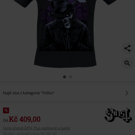
Najít více z kategorie "Tričko"
%
Kč 409,00
Od
Ceny včetně DPH, Plus poštovné a balné
30 dní – nejlepší cena
:
Kč 342,42