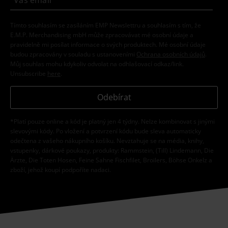
Tímto souhlasím se zasíláním EMP Newslettru a souhlasím s tím, že
E.M.P. Merchandising mbH může zpracovávat mé osobní údaje a
pravidelně mi posílat informace o svých produktech. Mé osobní údaje
budou zpracovány v souladu s ustanoveními
Ochrana osobních údajů
.
Můj souhlas mohu kdykoliv odvolat na odhlašovací odkaz/link.
Unsubscribe
here
.
Odebírat
*Platí pouze online a kód je platný jen 4 týdny. Nelze kombinovat s jinými
slevovými kódy. Po vložení a potvrzení kódu bude sleva automaticky
odečtena z vašeho nákupního košíku. Nevztahuje se na média, knihy,
vstupenky, dárkové poukazy, produkty: Rammstein, (Till) Lindemann, Die
Ärzte, Die Toten Hosen, Feine Sahne Fischfilet, Broilers, Böhse Onkelz a
zboží, jehož koupí podpoříte nadaci.