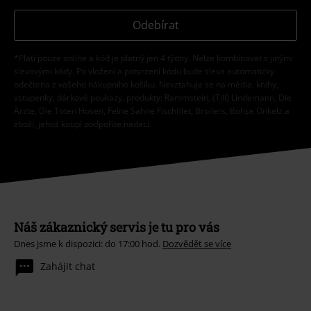
Tímto souhlasím se zasíláním EMP Newslettru a souhlasím s tím, že
E.M.P. Merchandising mbH může zpracovávat mé osobní údaje a
pravidelně mi posílat informace o svých produktech. Mé osobní údaje
budou zpracovány v souladu s ustanoveními
Ochrana osobních údajů
.
Můj souhlas mohu kdykoliv odvolat na odhlašovací odkaz/link.
Unsubscribe
here
.
Odebírat
*Platí pouze online a kód je platný jen 4 týdny. Nelze kombinovat s jinými
slevovými kódy. Po vložení a potvrzení kódu bude sleva automaticky
odečtena z vašeho nákupního košíku. Nevztahuje se na média, knihy,
vstupenky, dárkové poukazy, produkty: Rammstein, (Till) Lindemann, Die
Ärzte, Die Toten Hosen, Feine Sahne Fischfilet, Broilers, Böhse Onkelz a
zboží, jehož koupí podpoříte nadaci.
Náš zákaznický servis je tu pro vás