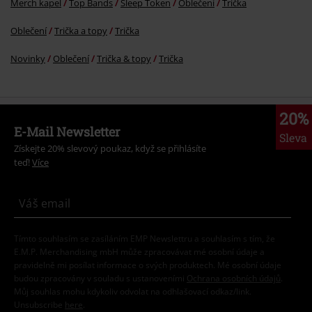
More categories. More options.
Novinky
Merch kapel
Extra velikost
Ženy
Oblečení
Trička & topy
Trička
Merch kapel
Top Bands
Sleep Token
Oblečení
Trička
Oblečení
Trička a topy
Trička
Novinky
Oblečení
Trička & topy
Trička
20%
E-Mail Newsletter
Sleva
Získejte 20% slevový poukaz, když se přihlásíte
teď!
Více