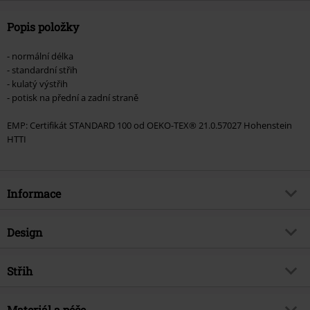
Popis položky
- normální délka
- standardní střih
- kulatý výstřih
- potisk na přední a zadní straně
EMP: Certifikát STANDARD 100 od OEKO-TEX® 21.0.57027 Hohenstein
HTTI
Informace
Zboží č.
573482
Design
Název
Totem
Typ výrobku
Tričko
Hudební žánr
Střih
Metalcore
Vzor
běžný
Téma produktů
Merch kapel, Kapely
Střih/vrchní díl
Regular
Vytištěno
Materiál a péče
Ano