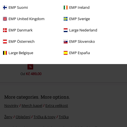
EMP Suomi
EMP Ireland
EMP United Kingdom
EMP Sverige
EMP Danmark
Large Nederland
EMP Österreich
EMP Slovensko
Naposledy navštívené
Large Belgique
EMP España
%
Kč 489,00
Od