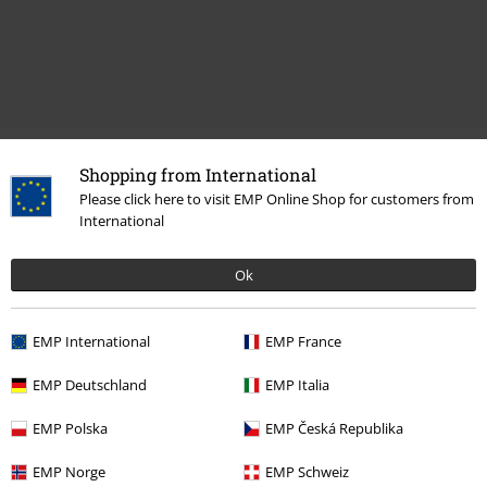
Shopping from International
Kč 599,00
Kč 1.499,00
Od
Please click here to visit EMP Online Shop for customers from
International
Ok
0 Hodnocení
Podělte se o váš názor "Totem".
EMP International
EMP France
Napsat hodnocení
EMP Deutschland
EMP Italia
EMP Polska
EMP Česká Republika
EMP Norge
EMP Schweiz