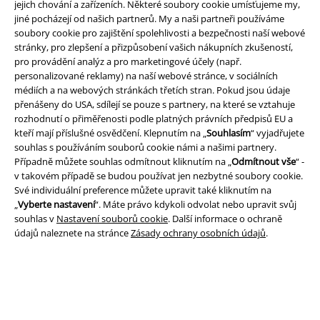
jejich chování a zařízeních. Některé soubory cookie umísťujeme my,
jiné pocházejí od našich partnerů. My a naši partneři používáme
soubory cookie pro zajištění spolehlivosti a bezpečnosti naší webové
EMP aplikaci
stránky, pro zlepšení a přizpůsobení vašich nákupních zkušeností,
Stáhněte si novou EMP aplikaci zdarma a využijte všechny nové
pro provádění analýz a pro marketingové účely (např.
funkce a výhody!
personalizované reklamy) na naší webové stránce, v sociálních
médiích a na webových stránkách třetích stran. Pokud jsou údaje
přenášeny do USA, sdílejí se pouze s partnery, na které se vztahuje
rozhodnutí o přiměřenosti podle platných právních předpisů EU a
kteří mají příslušné osvědčení. Klepnutím na „
Souhlasím
“ vyjadřujete
souhlas s používáním souborů cookie námi a našimi partnery.
A Warner Music Group Company
Případně můžete souhlas odmítnout kliknutím na „
Odmítnout vše
“ -
v takovém případě se budou používat jen nezbytné soubory cookie.
Své individuální preference můžete upravit také kliknutím na
„
Vyberte nastavení
“. Máte právo kdykoli odvolat nebo upravit svůj
souhlas v
Nastavení souborů cookie
. Další informace o ochraně
údajů naleznete na stránce
Zásady ochrany osobních údajů
.