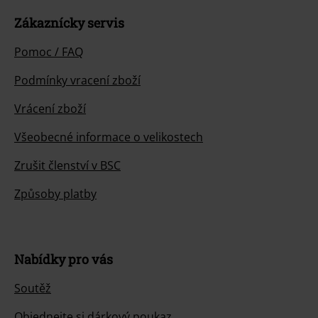
Dnes jsme k dispozici: do 17:00 hod.
Dozvědět se více
Zahájit chat
Zákaznícky servis
Pomoc / FAQ
Podmínky vracení zboží
Vrácení zboží
Všeobecné informace o velikostech
Zrušit členství v BSC
Způsoby platby