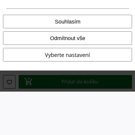
Právní informace
Souhlasím
Podmínky
Odmítnout vše
Prohlášení
Vyberte nastavení
Ochrana osobních údajů
Likvidace odpadu a ochrana životního prostředí
Přidat do košíku
Prohlášení o shodě
Informace o přístupnosti
Nastavení souborů cookie
Odstoupení od smlouvy