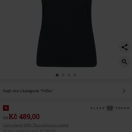
Najít více z kategorie "Tričko"
%
Kč 489,00
Od
Ceny včetně DPH, Plus poštovné a balné
30 dní – nejlepší cena
:
Kč 304,98