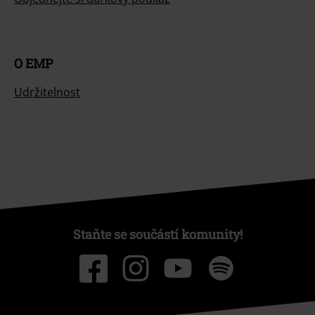
Nabídky pro vás
Soutěž
Objednejte si dárkový poukaz
O EMP
Udržitelnost