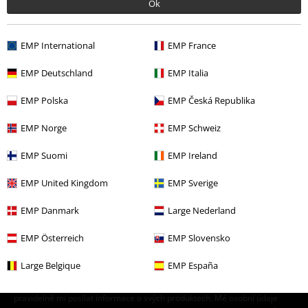
Ok
Výprodej %
Média
CDs
Merch kapel
Žánr
Core
Metalcore
EMP International
EMP France
Merch kapel
Média
CD
EMP Deutschland
EMP Italia
Merch kapel
Top Bands
I Prevail
EMP Polska
EMP Česká Republika
EMP Norge
EMP Schweiz
20%
EMP Suomi
EMP Ireland
E-Mail Newsletter
Sleva
EMP United Kingdom
EMP Sverige
Získejte 20% slevový poukaz, když se přihlásíte
teď!
Více
EMP Danmark
Large Nederland
EMP Österreich
EMP Slovensko
Large Belgique
EMP España
Tímto souhlasím se zasíláním EMP Newslettru a souhlasím s tím, že
E.M.P. Merchandising mbH může zpracovávat mé osobní údaje a
pravidelně mi posílat informace o svých produktech. Mé osobní údaje