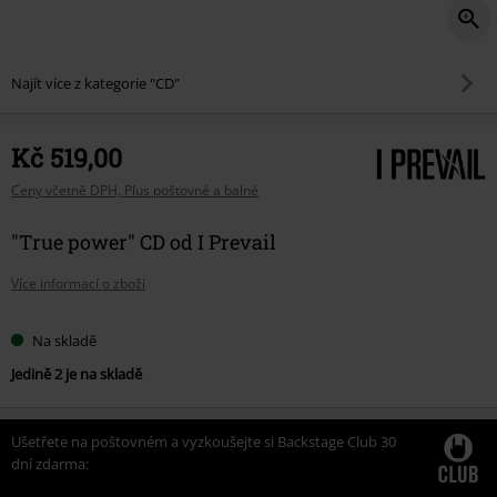
Najít více z kategorie "CD"
Kč 519,00
Ceny včetně DPH, Plus poštovné a balné
"True power" CD od I Prevail
Více informací o zboží
Na skladě
Jedině 2 je na skladě
Ušetřete na poštovném a vyzkoušejte si Backstage Club 30
dní zdarma: