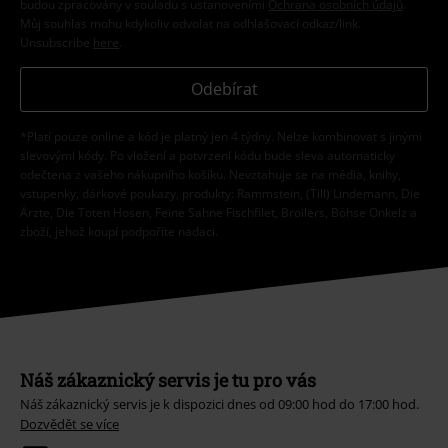
budou zpracovány v souladu s ustanoveními
Ochrana osobních údajů
.
Můj souhlas mohu kdykoliv odvolat na odhlašovací odkaz/link.
Unsubscribe
here
.
Odebírat
*Platí pouze online a kód je platný jen 4 týdny. Nelze kombinovat s jinými
slevovými kódy. Po vložení a potvrzení kódu bude sleva automaticky
odečtena z vašeho nákupního košíku. Nevztahuje se na média, knihy,
vstupenky, dárkové poukazy, produkty: Rammstein, (Till) Lindemann, Die
Ärzte, Die Toten Hosen, Feine Sahne Fischfilet, Broilers, Böhse Onkelz a
zboží, jehož koupí podpoříte nadaci.
Náš zákaznický servis je tu pro vás
Náš zákaznický servis je k dispozici dnes od 09:00 hod do 17:00 hod.
Dozvědět se více