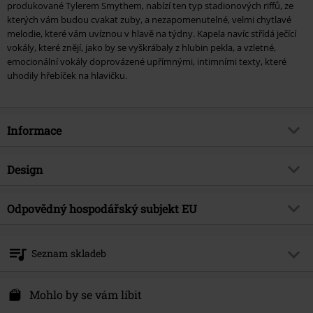
produkované Tylerem Smythem, nabízí ten typ stadionových riffů, ze
kterých vám budou cvakat zuby, a nezapomenutelné, velmi chytlavé
melodie, které vám uvíznou v hlavě na týdny. Kapela navíc střídá ječící
vokály, které znějí, jako by se vyškrábaly z hlubin pekla, a vzletné,
emocionální vokály doprovázené upřímnými, intimními texty, které
uhodily hřebíček na hlavičku.
Informace
Zboží č.
536718
Design
Název
True power
Typ výrobku
CD
Hudební žánr
Odpovědný hospodářský subjekt EU
Metalcore
Média - formát 1-3
CD
Téma produktů
Kapely
Universal Music GmbH
Mühlenstraße 25
Kapela
I Prevail
Seznam skladeb
10243 Berlin
Datum vydání
8/19/22
Germany
CD 1
productsafety@umusic.com
Mohlo by se vám líbit
1.
0:00