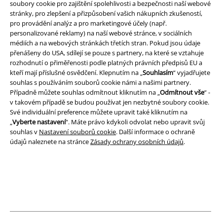
soubory cookie pro zajištění spolehlivosti a bezpečnosti naší webové
Právní informace
stránky, pro zlepšení a přizpůsobení vašich nákupních zkušeností,
pro provádění analýz a pro marketingové účely (např.
Podmínky
personalizované reklamy) na naší webové stránce, v sociálních
médiích a na webových stránkách třetích stran. Pokud jsou údaje
Prohlášení
přenášeny do USA, sdílejí se pouze s partnery, na které se vztahuje
rozhodnutí o přiměřenosti podle platných právních předpisů EU a
Ochrana osobních údajů
kteří mají příslušné osvědčení. Klepnutím na „
Souhlasím
“ vyjadřujete
souhlas s používáním souborů cookie námi a našimi partnery.
Případně můžete souhlas odmítnout kliknutím na „
Odmítnout vše
“ -
Likvidace odpadu a ochrana životního prostředí
v takovém případě se budou používat jen nezbytné soubory cookie.
Své individuální preference můžete upravit také kliknutím na
Prohlášení o shodě
„
Vyberte nastavení
“. Máte právo kdykoli odvolat nebo upravit svůj
souhlas v
Nastavení souborů cookie
. Další informace o ochraně
Informace o přístupnosti
údajů naleznete na stránce
Zásady ochrany osobních údajů
.
Nastavení souborů cookie
Odstoupení od smlouvy
Všechny ceny jsou včetně DPH, bez
poštovného a balného
© 1986-2026 EMP Merchandising