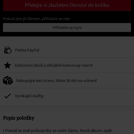
Přidejte si zkušební členství do košíku
Pokud jste již členem, přihlaste se zde:
Přihlašte se nyní
Platba PayPal
Exkluzivní zboží a oficiálně licencovaý merch
Nakupujte bez stresu. Máte 30 dní na vrácení!
Vynikající služby
Popis položky
I Prevail se stali průkopníky ve svém žánru. Nové album, opět