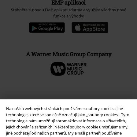
EMP aplikaci
Stáhněte si novou EMP aplikaci zdarma a využijte všechny nové
funkce a výhody!
A Warner Music Group Company
Na našich webových stránkách používáme soubory cookie a jiné
technologie, které se společně označují jako „soubory cookies“. Tyto
technologie nám umožňují shromažďovat informace o uživatelích,
jejich chování a zařízeních. Některé soubory cookie umísťujeme my,
jiné pocházejí od našich partnerů. My a naši partneři používáme