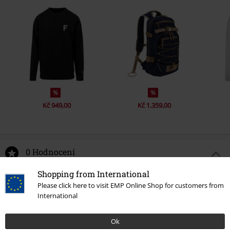
%
%
Kč 949,00
Kč 1.359,00
0 Hodnocení
Shopping from International
Podělte se o váš názor "Unicolor Laptop Louis".
Please click here to visit EMP Online Shop for customers from
International
Napsat hodnocení
Ok