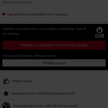
Více informací o zboží
Tato položka momentálně není k dispozici.
Ušetřete na poštovném a vyzkoušejte si Backstage Club 30
dní zdarma:
Přidejte si zkušební členství do košíku
Pokud jste již členem, přihlaste se zde:
Přihlašte se nyní
Platba PayPal
Exkluzivní zboží a oficiálně licencovaý merch
Nakupujte bez stresu. Máte 30 dní na vrácení!