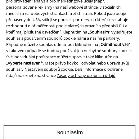
pro provádění analýz a pro marketingové účely (např.
personalizované reklamy) na naší webové stránce, v sociálních
Podmínky
médiích a na webových stránkách třetích stran. Pokud jsou údaje
přenášeny do USA, sdílejí se pouze s partnery, na které se vztahuje
Prohlášení
rozhodnutí o přiměřenosti podle platných právních předpisů EU a
kteří mají příslušné osvědčení. Klepnutím na „
Souhlasím
“ vyjadřujete
Ochrana osobních údajů
souhlas s používáním souborů cookie námi a našimi partnery.
Případně můžete souhlas odmítnout kliknutím na „
Odmítnout vše
“ -
v takovém případě se budou používat jen nezbytné soubory cookie.
Likvidace odpadu a ochrana životního prostředí
Své individuální preference můžete upravit také kliknutím na
„
Vyberte nastavení
“. Máte právo kdykoli odvolat nebo upravit svůj
Prohlášení o shodě
souhlas v
Nastavení souborů cookie
. Další informace o ochraně
údajů naleznete na stránce
Zásady ochrany osobních údajů
.
Informace o přístupnosti
Nastavení souborů cookie
Odstoupení od smlouvy
Všechny ceny jsou včetně DPH, bez
poštovného a balného
© 1986-2026 EMP Merchandising
Souhlasím