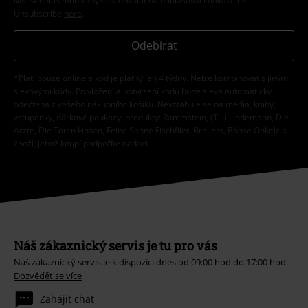
Můj souhlas mohu kdykoliv odvolat na odhlašovací odkaz/link.
Unsubscribe
here
.
Odebírat
*Platí pouze online a kód je platný jen 4 týdny. Nelze kombinovat s jinými
slevovými kódy. Po vložení a potvrzení kódu bude sleva automaticky
odečtena z vašeho nákupního košíku. Nevztahuje se na média, knihy,
vstupenky, dárkové poukazy, produkty: Rammstein, (Till) Lindemann, Die
Ärzte, Die Toten Hosen, Feine Sahne Fischfilet, Broilers, Böhse Onkelz a
zboží, jehož koupí podpoříte nadaci.
Náš zákaznický servis je tu pro vás
Náš zákaznický servis je k dispozici dnes od 09:00 hod do 17:00 hod.
Dozvědět se více
Zahájit chat