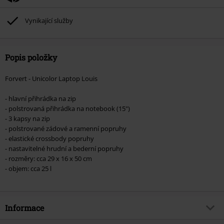
Vynikající služby
Popis položky
Forvert - Unicolor Laptop Louis
- hlavní přihrádka na zip
- polstrovaná přihrádka na notebook (15")
- 3 kapsy na zip
- polstrované zádové a ramenní popruhy
- elastické crossbody popruhy
- nastavitelné hrudní a bederní popruhy
- rozměry: cca 29 x 16 x 50 cm
- objem: cca 25 l
Informace