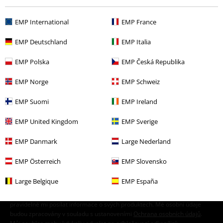
EMP International
EMP France
EMP Deutschland
EMP Italia
EMP Polska
EMP Česká Republika
EMP Norge
EMP Schweiz
20%
EMP Suomi
EMP Ireland
E-Mail Newsletter
Sleva
Získejte 20% slevový poukaz, když se přihlásíte
EMP United Kingdom
EMP Sverige
teď!
Více
EMP Danmark
Large Nederland
EMP Österreich
EMP Slovensko
Large Belgique
EMP España
Tímto souhlasím se zasíláním EMP Newslettru a souhlasím s tím, že
E.M.P. Merchandising mbH může zpracovávat mé osobní údaje a
pravidelně mi posílat informace o svých produktech. Mé osobní údaje
budou zpracovány v souladu s ustanoveními
Ochrana osobních údajů
.