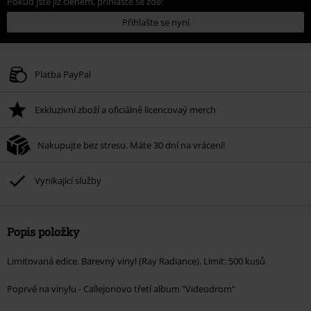
Pokud jste již členem, přihlaste se zde:
Přihlašte se nyní
Platba PayPal
Exkluzivní zboží a oficiálně licencovaý merch
Nakupujte bez stresu. Máte 30 dní na vrácení!
Vynikající služby
Popis položky
Limitovaná edice. Barevný vinyl (Ray Radiance). Limit: 500 kusů.
Poprvé na vinylu - Callejonovo třetí album "Videodrom"