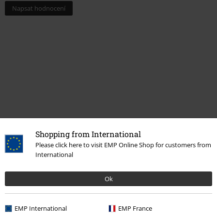
Napsat hodnocení
Shopping from International
More categories. More options.
Please click here to visit EMP Online Shop for customers from
International
Výprodej %
Média
Vinyl
Merch kapel
Žánr
Core
Metalcore
Ok
Merch kapel
Média
LP
EMP International
EMP France
Merch kapel
Top Bands
Callejon