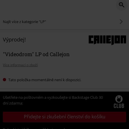
Najít více z kategorie "LP"
Výprodej!
"Videodrom" LP od Callejon
Více informací o zboží
Tato položka momentálně není k dispozici.
Ušetřete na poštovném a vyzkoušejte si Backstage Club 30
dní zdarma:
Přidejte si zkušební členství do košíku