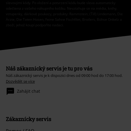
slevovými kódy. Po vložení a potvrzení kódu bude sleva automaticky
odečtena z vašeho nákupního košíku. Nevztahuje se na média, knihy,
vstupenky, dárkové poukazy, produkty: Rammstein, (Till) Lindemann, Die
Ärzte, Die Toten Hosen, Feine Sahne Fischfilet, Broilers, Böhse Onkelz a
zboží, jehož koupí podpoříte nadaci.
Náš zákaznický servis je tu pro vás
Náš zákaznický servis je k dispozici dnes od 09:00 hod do 17:00 hod.
Dozvědět se více
Zahájit chat
Zákaznícky servis