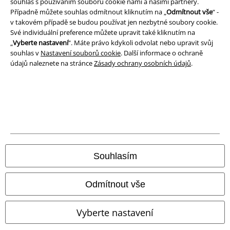
souhlas s používáním souborů cookie námi a našimi partnery.
Případně můžete souhlas odmítnout kliknutím na „
Odmítnout vše
“ -
v takovém případě se budou používat jen nezbytné soubory cookie.
Likvidace odpadu a ochrana životního prostředí
Své individuální preference můžete upravit také kliknutím na
„
Vyberte nastavení
“. Máte právo kdykoli odvolat nebo upravit svůj
Prohlášení o shodě
souhlas v
Nastavení souborů cookie
. Další informace o ochraně
údajů naleznete na stránce
Zásady ochrany osobních údajů
.
Informace o přístupnosti
Nastavení souborů cookie
Odstoupení od smlouvy
Všechny ceny jsou včetně DPH, bez
poštovného a balného
© 1986-2026 EMP Merchandising
Souhlasím
Odmítnout vše
Naše online obchody
Vyberte nastavení
EMP International