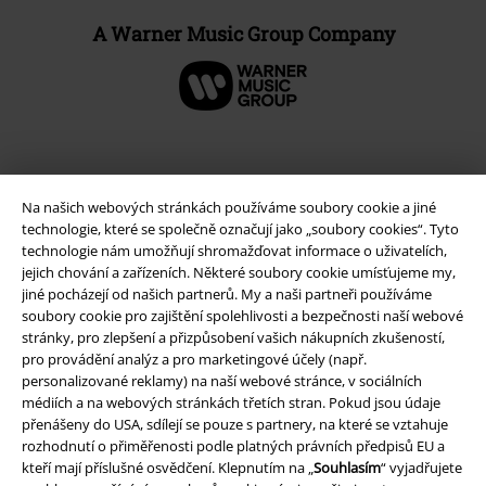
A Warner Music Group Company
Na našich webových stránkách používáme soubory cookie a jiné
technologie, které se společně označují jako „soubory cookies“. Tyto
technologie nám umožňují shromažďovat informace o uživatelích,
jejich chování a zařízeních. Některé soubory cookie umísťujeme my,
jiné pocházejí od našich partnerů. My a naši partneři používáme
soubory cookie pro zajištění spolehlivosti a bezpečnosti naší webové
stránky, pro zlepšení a přizpůsobení vašich nákupních zkušeností,
Právní informace
pro provádění analýz a pro marketingové účely (např.
personalizované reklamy) na naší webové stránce, v sociálních
Podmínky
médiích a na webových stránkách třetích stran. Pokud jsou údaje
přenášeny do USA, sdílejí se pouze s partnery, na které se vztahuje
Prohlášení
rozhodnutí o přiměřenosti podle platných právních předpisů EU a
kteří mají příslušné osvědčení. Klepnutím na „
Souhlasím
“ vyjadřujete
Ochrana osobních údajů