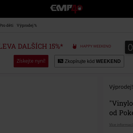
EMP
-
Hudba,
TV
Pro děti
Výprodej %
filmy
&
seriály,
SLEVA DALŠÍCH 15%*
HAPPY WEEKEND
Merch
pro
hráče,
Získejte nyní!
Zkopírujte kód
WEEKEND
Alternativní
móda
Výprodej!
"Vinylo
od Po
Více informací