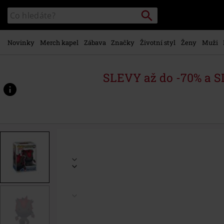
Přejít k
Vyhledávání
Katalog
hlavnímu
vyhledávání
obsahu
Novinky
Merch kapel
Zábava
Značky
Životní styl
Ženy
Muži
SLEVY až do -70% a 
https://www.emp-
shop.cz/p/vinylov%C3%A1-
figurka-
%C4%8D.1156-
zoroark/592100St.html