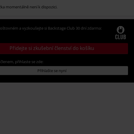
žka momentálně není k dispozici.
oštovném a vyzkoušejte si Backstage Club 30 dní zdarma:
Přidejte si zkušební členství do košíku
 členem, přihlaste se zde:
Přihlašte se nyní