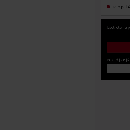
Tato polo
Ušetřete na p
Pokud jste již