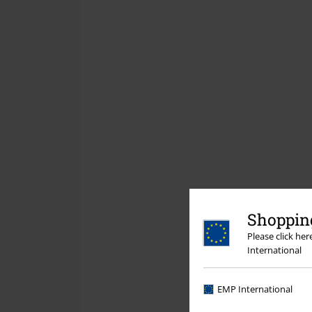
Shopping
Please click he
International
EMP International