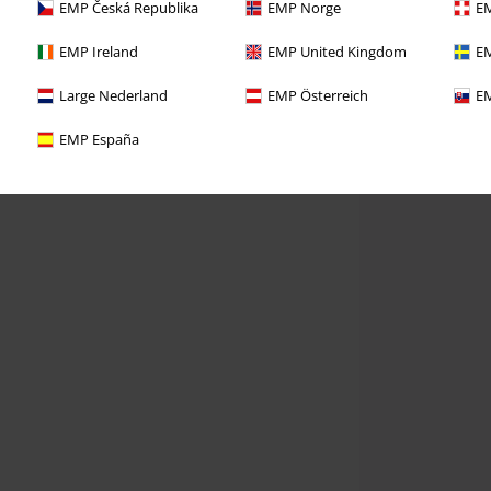
EMP Česká Republika
EMP Norge
EM
EMP Ireland
EMP United Kingdom
EM
Large Nederland
EMP Österreich
EM
EMP España