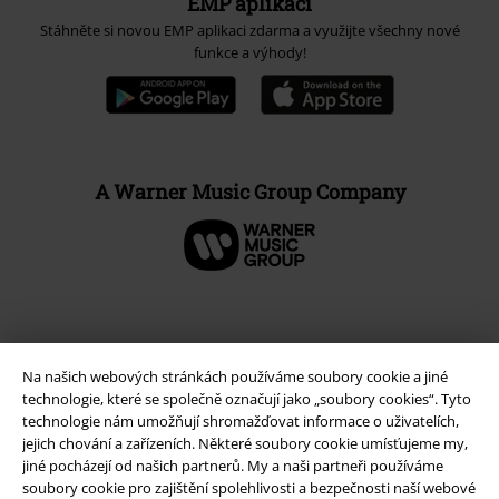
EMP aplikaci
Stáhněte si novou EMP aplikaci zdarma a využijte všechny nové
funkce a výhody!
A Warner Music Group Company
Na našich webových stránkách používáme soubory cookie a jiné
technologie, které se společně označují jako „soubory cookies“. Tyto
technologie nám umožňují shromažďovat informace o uživatelích,
jejich chování a zařízeních. Některé soubory cookie umísťujeme my,
jiné pocházejí od našich partnerů. My a naši partneři používáme
soubory cookie pro zajištění spolehlivosti a bezpečnosti naší webové