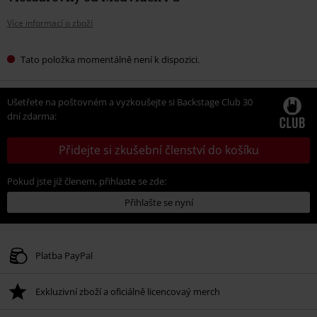
Více informací o zboží
Tato položka momentálně není k dispozici.
Ušetřete na poštovném a vyzkoušejte si Backstage Club 30
dní zdarma:
Přidejte si zkušební členství do košíku
Pokud jste již členem, přihlaste se zde:
Přihlašte se nyní
Platba PayPal
Exkluzivní zboží a oficiálně licencovaý merch