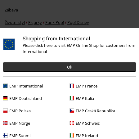
Zábava
Životní styl
Figurky
Funk Pop!
Pop! Disney
Výprodej %
Filmy & seriály
Disney
Shopping from International
Please click here to visit EMP Online Shop for customers from
Výprodej %
Zboží pro domácnost
Figurky
Funko Pop!
International
Ok
20%
E-Mail Newsletter
Sleva
EMP International
EMP France
Získejte 20% slevový poukaz, když se přihlásíte
teď!
Více
EMP Deutschland
EMP Italia
EMP Polska
EMP Česká Republika
EMP Norge
EMP Schweiz
Tímto souhlasím se zasíláním EMP Newslettru a souhlasím s tím, že
E.M.P. Merchandising mbH může zpracovávat mé osobní údaje a
EMP Suomi
EMP Ireland