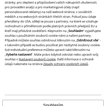
stránky, pro zlepšení a přizpůsobení vašich nákupních zkušeností,
Právní informace
pro provádění analýz a pro marketingové účely (např.
Podmínky
personalizované reklamy) na naší webové stránce, v sociálních
médiích a na webových stránkách třetích stran. Pokud jsou údaje
přenášeny do USA, sdílejí se pouze s partnery, na které se vztahuje
Prohlášení
rozhodnutí o přiměřenosti podle platných právních předpisů EU a
kteří mají příslušné osvědčení. Klepnutím na „
Souhlasím
“ vyjadřujete
Ochrana osobních údajů
souhlas s používáním souborů cookie námi a našimi partnery.
Případně můžete souhlas odmítnout kliknutím na „
Odmítnout vše
“ -
Likvidace odpadu a ochrana životního prostředí
v takovém případě se budou používat jen nezbytné soubory cookie.
Své individuální preference můžete upravit také kliknutím na
Prohlášení o shodě
„
Vyberte nastavení
“. Máte právo kdykoli odvolat nebo upravit svůj
souhlas v
Nastavení souborů cookie
. Další informace o ochraně
údajů naleznete na stránce
Zásady ochrany osobních údajů
.
Informace o přístupnosti
Nastavení souborů cookie
Odstoupení od smlouvy
Všechny ceny jsou včetně DPH, bez
poštovného a balného
© 1986-2026 EMP Merchandising
Souhlasím