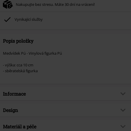
Nakupujte bez stresu. Máte 30 dní na vrácení!
Vynikající služby
Popis položky
Medvídek Pú - Vinylová figurka Pú
- výška: cca 10 cm
- sběratelská figurka
Informace
Zboží č.
569525
Design
Název
Vinylová figurka č.1512 Medvídek
Pu
Typ výrobku
Funko Pop!
Materiál a péče