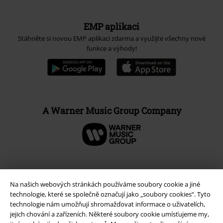
EMP aplikaci
Stáhněte si novou EMP aplikaci zdarma a využijte všechny nové
funkce a výhody!
A Warner Music Group Company
Na našich webových stránkách používáme soubory cookie a jiné
technologie, které se společně označují jako „soubory cookies“. Tyto
technologie nám umožňují shromažďovat informace o uživatelích,
jejich chování a zařízeních. Některé soubory cookie umísťujeme my,