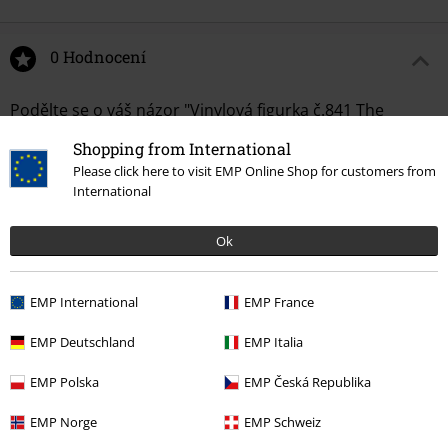
0 Hodnocení
Podělte se o váš názor "Vinylová figurka č.841 The
Mandalorian - Grogu".
Shopping from International
Please click here to visit EMP Online Shop for customers from
Napsat hodnocení
International
Ok
EMP International
EMP France
EMP Deutschland
EMP Italia
EMP Polska
EMP Česká Republika
More categories. More options.
EMP Norge
EMP Schweiz