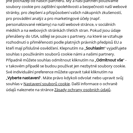
jiné pocházejí od našich partnerů. My a naši partneři používáme
soubory cookie pro zajištění spolehlivosti a bezpečnosti naší webové
stránky, pro zlepšení a přizpůsobení vašich nákupních zkušeností,
pro provádění analýz a pro marketingové účely (např.
Právní informace
personalizované reklamy) na naší webové stránce, v sociálních
Podmínky
médiích a na webových stránkách třetích stran. Pokud jsou údaje
přenášeny do USA, sdílejí se pouze s partnery, na které se vztahuje
rozhodnutí o přiměřenosti podle platných právních předpisů EU a
Prohlášení
kteří mají příslušné osvědčení. Klepnutím na „
Souhlasím
“ vyjadřujete
souhlas s používáním souborů cookie námi a našimi partnery.
Ochrana osobních údajů
Případně můžete souhlas odmítnout kliknutím na „
Odmítnout vše
“ -
v takovém případě se budou používat jen nezbytné soubory cookie.
Likvidace odpadu a ochrana životního prostředí
Své individuální preference můžete upravit také kliknutím na
„
Vyberte nastavení
“. Máte právo kdykoli odvolat nebo upravit svůj
Prohlášení o shodě
souhlas v
Nastavení souborů cookie
. Další informace o ochraně
údajů naleznete na stránce
Zásady ochrany osobních údajů
.
Informace o přístupnosti
Nastavení souborů cookie
Odstoupení od smlouvy