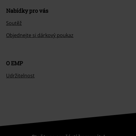
Nabídky pro vás
Soutěž
Objednejte si dárkový poukaz
O EMP
Udržitelnost