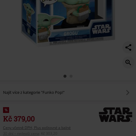
grogu/595454St.html
Najít více z kategorie "Funko Pop!"
%
Kč 379,00
Ceny včetně DPH, Plus poštovné a balné
30 dní – nejlepší cena
:
Kč 303,20