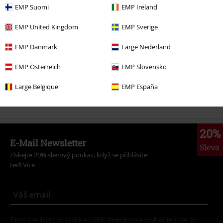
Životní styl
Figurky
Funk Pop!
Funko Pop! NOVÉ
EMP Suomi
EMP Ireland
Životní styl
Figurky
Funk Pop!
Pop! Star Wars
EMP United Kingdom
EMP Sverige
Životní styl
Figurky
Funk Pop!
Pop! Disney
EMP Danmark
Large Nederland
Filmy & seriály
Funko Pop!
EMP Österreich
EMP Slovensko
Filmy & seriály
Disney
Filmy & seriály
Star Wars
Hrdinové
The
Large Belgique
EMP España
Mandalorian
Figurky
20%
E-Mail Newsletter
Sleva
Získejte 20% slevový poukaz, když se přihlásíte
teď!
Více
Tímto souhlasím se zasíláním EMP Newslettru a souhlasím s tím, že