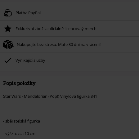
Kód poukazu
WEEKEND
Kopírovat kód
Platné do 8/9/26
Platba PayPal
Minimální hodnota objednávky 1.299 Kč.
Exkluzivní zboží a oficiálně licencovaý merch
Po zadání kódu v košíku, se sleva uplatní automaticky.
Nelze kombinovat s jinými akciovými kódy. Sleva se nevztahuje na: knihy,
Nakupujte bez stresu. Máte 30 dní na vrácení!
média, vstupenky, Rammstein, (Till) Lindemann, Böhse Onkelz, Broilers, Die
Ärzte, Die Toten Hosen, Metality, dárkové poukazy a položky, jejichž koupí
podpoříte nadaci.
Vynikající služby
Popis položky
Star Wars - Mandalorian (Pop!) Vinylová figurka 841
- sběratelská figurka
- výška: cca 10 cm