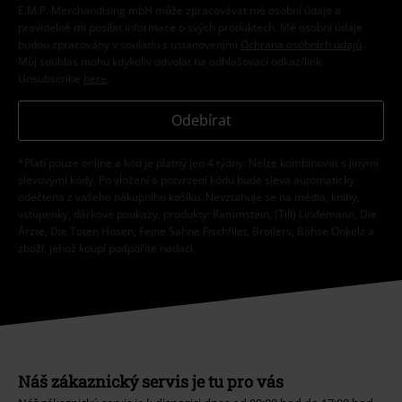
E.M.P. Merchandising mbH může zpracovávat mé osobní údaje a
pravidelně mi posílat informace o svých produktech. Mé osobní údaje
budou zpracovány v souladu s ustanoveními
Ochrana osobních údajů
.
Můj souhlas mohu kdykoliv odvolat na odhlašovací odkaz/link.
Unsubscribe
here
.
Odebírat
*Platí pouze online a kód je platný jen 4 týdny. Nelze kombinovat s jinými
slevovými kódy. Po vložení a potvrzení kódu bude sleva automaticky
odečtena z vašeho nákupního košíku. Nevztahuje se na média, knihy,
vstupenky, dárkové poukazy, produkty: Rammstein, (Till) Lindemann, Die
Ärzte, Die Toten Hosen, Feine Sahne Fischfilet, Broilers, Böhse Onkelz a
zboží, jehož koupí podpoříte nadaci.
Náš zákaznický servis je tu pro vás