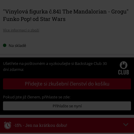
"Vinylová figurka č.841 The Mandalorian - Grogu"
Funko Pop! od Star Wars
Více informací o zboží
Na skladě
Ušetřete na poštovném a vyzkoušejte si Backstage Club 30
dní zdarma:
Přidejte si zkušební členství do košíku
Pokud jste již členem, přihlaste se zde:
Přihlašte se nyní
-15% - Jen na krátkou dobu!