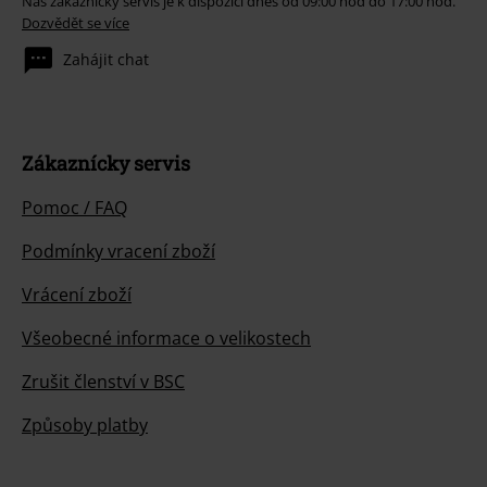
Náš zákaznický servis je k dispozici dnes od 09:00 hod do 17:00 hod.
Dozvědět se více
Zahájit chat
Zákaznícky servis
Pomoc / FAQ
Podmínky vracení zboží
Vrácení zboží
Všeobecné informace o velikostech
Zrušit členství v BSC
Způsoby platby