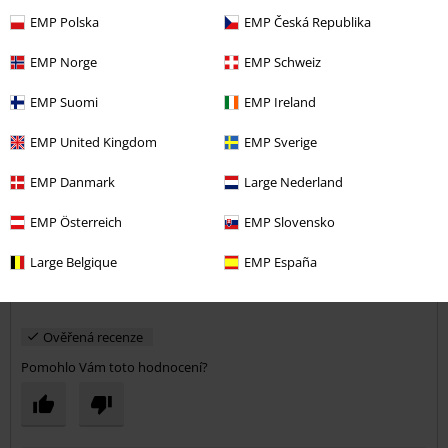
EMP Polska
EMP Česká Republika
EMP Norge
EMP Schweiz
EMP Suomi
EMP Ireland
Kvalita
EMP United Kingdom
EMP Sverige
5
Design
5
EMP Danmark
Large Nederland
Střih
5
Šířka
EMP Österreich
EMP Slovensko
Příliš úzké
Perfektní
Příliš široké
Large Belgique
EMP España
Délka
Příliš krátké
Perfektní
Příliš dlouhé
Ověřená recenze
Pomohlo Vám toto hodnocení?