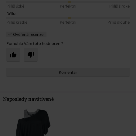
Příliš úzké
Perfektní
Příliš široké
Délka
Příliš krátké
Perfektní
Příliš dlouhé
Ověřená recenze
Pomohlo Vám toto hodnocení?
Komentář
Naposledy navštívené
Odeslat komentář