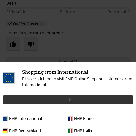
Délka
Příliš krátké
Perfektní
Příliš dlouhé
Ověřená recenze
Pomohlo Vám toto hodnocení?
Komentář
Shopping from International
Please click here to visit EMP Online Shop for customers from
International
Nikola K.
3 Hodnocení
Ok
Publikováno: Pondělí, 09.03.2020
Výška postavy v metrech: 1,63
Zakoupena velikost: M
EMP International
EMP France
Odeslat komentář
Skvěle padnoucí triko
EMP Deutschland
EMP Italia
pohodlné, příjemný materiál