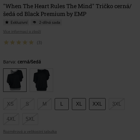
"When The Heart Rules The Mind" Tričko cerná/
šedá od Black Premium by EMP
Exkluzivní
2-dílná sada
Více informací o zboží
(3)
Vyberte
Barva:
cerná/šedá
si
velikost
XS
S
M
L
XL
XXL
3XL
4XL
5XL
Rozměrová a velikostní tabulka