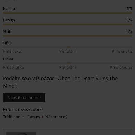
Kvalita
5/5
Design
5/5
Střih
5/5
Šířka
Příliš úzké
Perfektní
Příliš široké
Délka
Příliš krátké
Perfektní
Příliš dlouhé
Podělte se o váš názor "When The Heart Rules The
Mind".
Napsat hodnocení
How do reviews work?
Třídit podle
Datum
Nápomocný