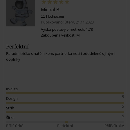
Michal B.
11 Hodnocení
Publikováno: Úterý, 21.11.2023
Výška postavy v metrech: 1,78
Zakoupena velikost: M
Perfektní
Parádní tričko s nátělníkem, partnerka nosí i oddděleně s jinými
doplňky
Kvalita
5
Design
5
Střih
5
Šířka
Příliš úzké
Perfektní
Příliš široké