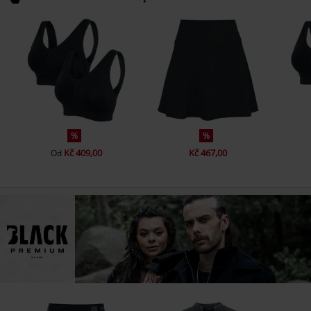
%
%
Kč 409,00
Kč 467,00
Od