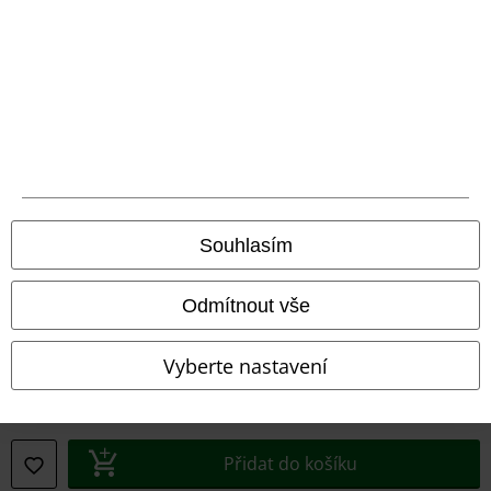
Prohlášení o shodě
Informace o přístupnosti
Nastavení souborů cookie
Odstoupení od smlouvy
Všechny ceny jsou včetně DPH, bez
poštovného a balného
Souhlasím
© 1986-2026 EMP Merchandising
Odmítnout vše
Vyberte nastavení
Naše online obchody
EMP International
EMP France
Přidat do košíku