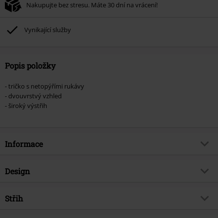
Nakupujte bez stresu. Máte 30 dní na vrácení!
média, vstupenky, Rammstein, (Till) Lindemann, Böhse Onkelz, Broilers, Die
Ärzte, Die Toten Hosen, Metality, dárkové poukazy a položky, jejichž koupí
podpoříte nadaci.
Vynikající služby
Popis položky
- tričko s netopýřími rukávy
- dvouvrstvý vzhled
- široký výstřih
Informace
Zboží č.
325607
Design
Název
When The Heart Rules The Mind
Typ výrobku
Tričko
Brand
Střih
Black Premium by EMP
Vzor
běžný
Exkluzivně
Ano