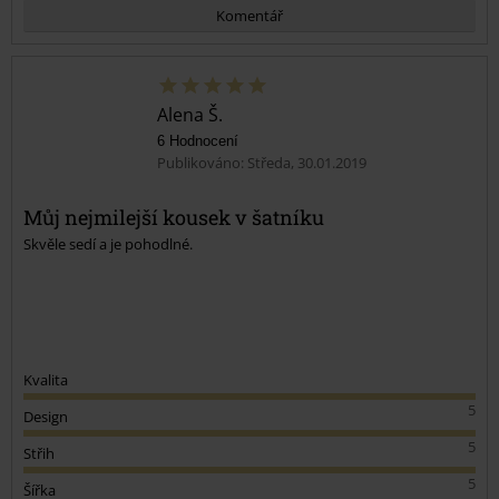
Komentář
Alena Š.
6 Hodnocení
Publikováno: Středa, 30.01.2019
Můj nejmilejší kousek v šatníku
Skvěle sedí a je pohodlné.
Odeslat komentář
Kvalita
5
Design
5
Střih
5
Šířka