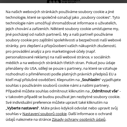
Na našich webových stránkách používáme soubory cookie a jiné
technologie, které se společně označují jako „soubory cookies“. Tyto
technologie nám umožňují shromažďovat informace o uživatelích,
jejich chování a zařízeních. Některé soubory cookie umísťujeme my,
jiné pocházejí od našich partnerů. My a naši partneři používáme
soubory cookie pro zajištění spolehlivosti a bezpečnosti naší webové
stránky, pro zlepšení a přizpůsobení vašich nákupních zkušeností,
pro provádění analýz a pro marketingové účely (např.
personalizované reklamy) na naší webové stránce, v sociálních
médiích a na webových stránkách třetích stran. Pokud jsou údaje
přenášeny do USA, sdílejí se pouze s partnery, na které se vztahuje
Právní informace
rozhodnutí o přiměřenosti podle platných právních předpisů EU a
kteří mají příslušné osvědčení. Klepnutím na „
Souhlasím
“ vyjadřujete
Podmínky
souhlas s používáním souborů cookie námi a našimi partnery.
Případně můžete souhlas odmítnout kliknutím na „
Odmítnout vše
“ -
Prohlášení
v takovém případě se budou používat jen nezbytné soubory cookie.
Své individuální preference můžete upravit také kliknutím na
Ochrana osobních údajů
„
Vyberte nastavení
“. Máte právo kdykoli odvolat nebo upravit svůj
souhlas v
Nastavení souborů cookie
. Další informace o ochraně
údajů naleznete na stránce
Zásady ochrany osobních údajů
.
Likvidace odpadu a ochrana životního prostředí