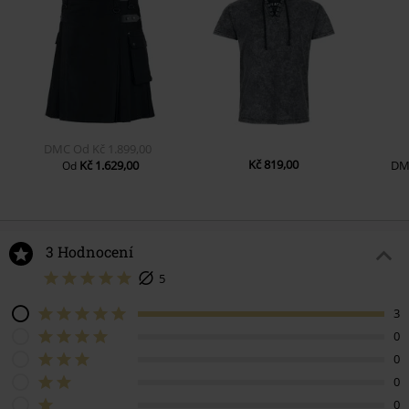
DMC
Od
Kč 1.899,00
Kč 819,00
Kč 1.629,00
DM
Od
3 Hodnocení
5
3
0
0
0
0