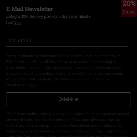
20%
E-Mail Newsletter
Sleva
Získejte 20% slevový poukaz, když se přihlásíte
teď!
Více
Tímto souhlasím se zasíláním EMP Newslettru a souhlasím s tím, že
E.M.P. Merchandising mbH může zpracovávat mé osobní údaje a
pravidelně mi posílat informace o svých produktech. Mé osobní údaje
budou zpracovány v souladu s ustanoveními
Ochrana osobních údajů
.
Můj souhlas mohu kdykoliv odvolat na odhlašovací odkaz/link.
Unsubscribe
here
.
Odebírat
*Platí pouze online a kód je platný jen 4 týdny. Nelze kombinovat s jinými
slevovými kódy. Po vložení a potvrzení kódu bude sleva automaticky
odečtena z vašeho nákupního košíku. Nevztahuje se na média, knihy,
vstupenky, dárkové poukazy, produkty: Rammstein, (Till) Lindemann, Die
Ärzte, Die Toten Hosen, Feine Sahne Fischfilet, Broilers, Böhse Onkelz a