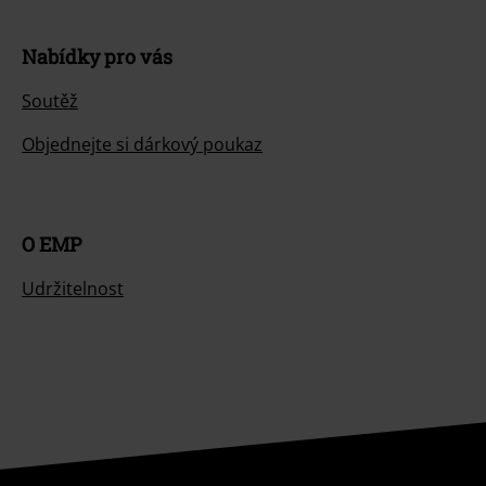
Nabídky pro vás
Soutěž
Objednejte si dárkový poukaz
O EMP
Udržitelnost