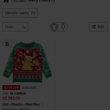
Pro děti
Mikiny a svetry (1)
Vánoční svetry
(1)
Filtr
SLEVA 29%
Exkluzivní
DMC
Kč 1.399,00
Kč 983,00
Kids - Pikachu - Pika! Pika!
Pokémon
Mikina