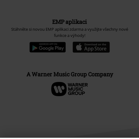
EMP aplikaci
Stáhněte si novou EMP aplikaci zdarma a využijte všechny nové
funkce a výhody!
A Warner Music Group Company