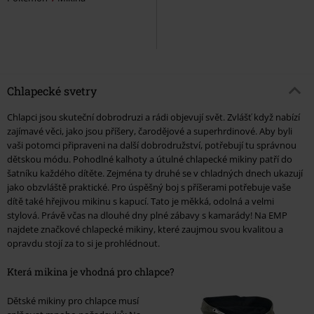
Chlapecké svetry
Chlapci jsou skuteční dobrodruzi a rádi objevují svět. Zvlášť když nabízí
zajímavé věci, jako jsou příšery, čarodějové a superhrdinové. Aby byli
vaši potomci připraveni na další dobrodružství, potřebují tu správnou
dětskou módu. Pohodlné kalhoty a útulné chlapecké mikiny patří do
šatníku každého dítěte. Zejména ty druhé se v chladných dnech ukazují
jako obzvláště praktické. Pro úspěšný boj s příšerami potřebuje vaše
dítě také hřejivou mikinu s kapucí. Tato je měkká, odolná a velmi
stylová. Právě včas na dlouhé dny plné zábavy s kamarády! Na EMP
najdete značkové chlapecké mikiny, které zaujmou svou kvalitou a
opravdu stojí za to si je prohlédnout.
Která mikina je vhodná pro chlapce?
Dětské mikiny pro chlapce musí