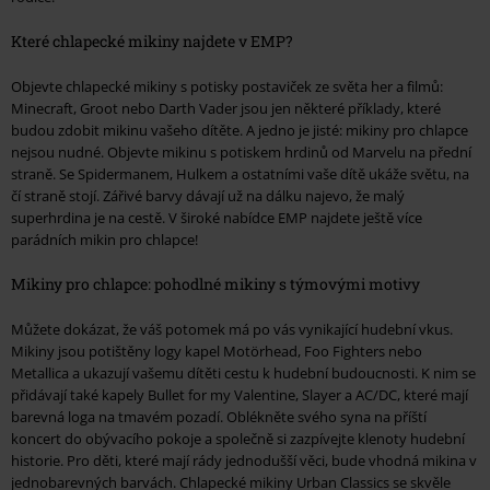
Které chlapecké mikiny najdete v EMP?
Objevte chlapecké mikiny s potisky postaviček ze světa her a filmů:
Minecraft, Groot nebo Darth Vader jsou jen některé příklady, které
budou zdobit mikinu vašeho dítěte. A jedno je jisté: mikiny pro chlapce
nejsou nudné. Objevte mikinu s potiskem hrdinů od Marvelu na přední
straně. Se Spidermanem, Hulkem a ostatními vaše dítě ukáže světu, na
čí straně stojí. Zářivé barvy dávají už na dálku najevo, že malý
superhrdina je na cestě. V široké nabídce EMP najdete ještě více
parádních mikin pro chlapce!
Mikiny pro chlapce: pohodlné mikiny s týmovými motivy
Můžete dokázat, že váš potomek má po vás vynikající hudební vkus.
Mikiny jsou potištěny logy kapel Motörhead, Foo Fighters nebo
Metallica a ukazují vašemu dítěti cestu k hudební budoucnosti. K nim se
přidávají také kapely Bullet for my Valentine, Slayer a AC/DC, které mají
barevná loga na tmavém pozadí. Oblékněte svého syna na příští
koncert do obývacího pokoje a společně si zazpívejte klenoty hudební
historie. Pro děti, které mají rády jednodušší věci, bude vhodná mikina v
jednobarevných barvách. Chlapecké mikiny Urban Classics se skvěle