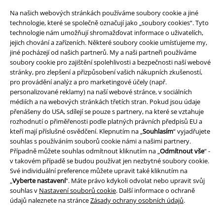
Na našich webových stránkách používáme soubory cookie a jiné
technologie, které se společně označují jako „soubory cookies“. Tyto
technologie nám umožňují shromažďovat informace o uživatelích,
Právní informace
jejich chování a zařízeních. Některé soubory cookie umísťujeme my,
jiné pocházejí od našich partnerů. My a naši partneři používáme
Podmínky
soubory cookie pro zajištění spolehlivosti a bezpečnosti naší webové
stránky, pro zlepšení a přizpůsobení vašich nákupních zkušeností,
Prohlášení
pro provádění analýz a pro marketingové účely (např.
personalizované reklamy) na naší webové stránce, v sociálních
médiích a na webových stránkách třetích stran. Pokud jsou údaje
Ochrana osobních údajů
přenášeny do USA, sdílejí se pouze s partnery, na které se vztahuje
rozhodnutí o přiměřenosti podle platných právních předpisů EU a
Likvidace odpadu a ochrana životního prostředí
kteří mají příslušné osvědčení. Klepnutím na „
Souhlasím
“ vyjadřujete
souhlas s používáním souborů cookie námi a našimi partnery.
Prohlášení o shodě
Případně můžete souhlas odmítnout kliknutím na „
Odmítnout vše
“ -
v takovém případě se budou používat jen nezbytné soubory cookie.
Informace o přístupnosti
Své individuální preference můžete upravit také kliknutím na
„
Vyberte nastavení
“. Máte právo kdykoli odvolat nebo upravit svůj
souhlas v
Nastavení souborů cookie
. Další informace o ochraně
Nastavení souborů cookie
údajů naleznete na stránce
Zásady ochrany osobních údajů
.
Odstoupení od smlouvy