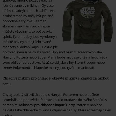
splňovat mnoho požadavků: Na
jedné straně by mikiny měly vaše
dítě v chladných dnech zahřát. Na
druhé straně by měly být pružné,
pohodlné a stylové. S těmito
skvělými mikinami pro chlapce
můžete všechny tyto požadavky
splnit. Tyto modely jsou vyrobeny z
měkké bavlny a mají žebrované
manžety a klokaní kapsu. Pokud jde
o vzhled, není si na co stěžovat. Díky motivům z Hvězdných válek,
Harryho Pottera nebo Super Maria bude mít vaše dítě na hrudi vždy
svou oblíbenou postavu. Ať už se cítí jako silný Stormtrooper nebo
trenér Pokémonů - chlapecké mikiny jsou ryzí rozmanitostí!
Chladivé mikiny pro chlapce: objevte mikiny s kapucí za nízkou
cenu
Chytejte zlatý střevíček spolu s Harrym Potterem nebo pošlete
Brumbála do podsvětí! Přeneste kouzlo Bradavic do svého šatníku s
parádními
Mikinami pro chlapce s kapucí Harry Potter
. V nabídce
najdete také chlapecké mikiny s vtipnými nápisy, které rozesmějí nejen
rodiče.