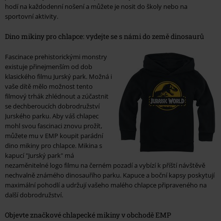
hodí na každodenní nošení a můžete je nosit do školy nebo na
sportovní aktivity.
Dino mikiny pro chlapce: vydejte se s námi do země dinosaurů
Fascinace prehistorickými monstry
existuje přinejmenším od dob
klasického filmu Jurský park. Možná i
vaše dítě mělo možnost tento
filmový trhák zhlédnout a zúčastnit
se dechberoucích dobrodružství
Jurského parku. Aby váš chlapec
mohl svou fascinaci znovu prožít,
můžete mu v EMP koupit parádní
dino mikiny pro chlapce. Mikina s
kapucí "Jurský park" má
nezaměnitelné logo filmu na černém pozadí a vybízí k příští návštěvě
nechvalně známého dinosauřího parku. Kapuce a boční kapsy poskytují
maximální pohodlí a udržují vašeho malého chlapce připraveného na
další dobrodružství.
Objevte značkové chlapecké mikiny v obchodě EMP