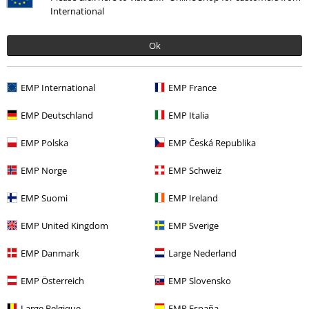
Body
Unicorn
Body
International
Ok
EMP International
EMP France
EMP Deutschland
EMP Italia
EMP Polska
EMP Česká Republika
EMP Norge
EMP Schweiz
EMP Suomi
EMP Ireland
DMC
Kč 499,00
EMP United Kingdom
EMP Sverige
Kč 409,00
Kč 549,00
Kids - Don't Wake The Dragon
Kids - The Pooper
Iron Maiden
EMP Danmark
Large Nederland
Tierisch
Body
Body
EMP Österreich
EMP Slovensko
Large Belgique
EMP España