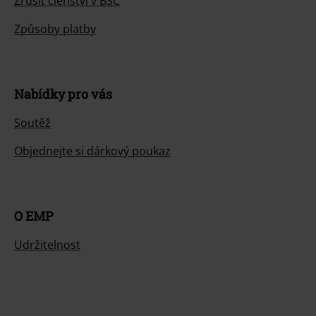
Zrušit členství v BSC
Způsoby platby
Nabídky pro vás
Soutěž
Objednejte si dárkový poukaz
O EMP
Udržitelnost