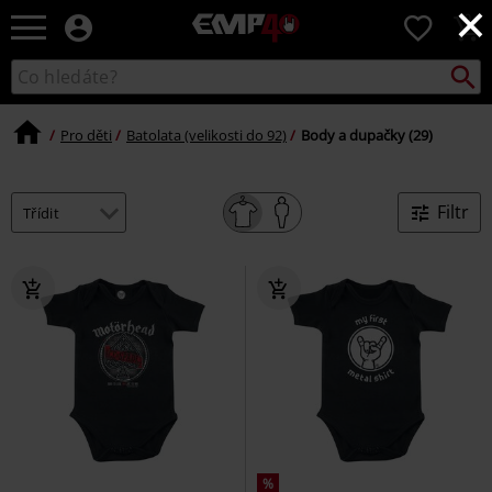
×
EMP
0
-
Hudba,
Vyhled
Katalog
TV
vyhledávání
filmy
&
Pro děti
Batolata (velikosti do 92)
Body a dupačky (29)
seriály,
Merch
pro
Filtr
hráče,
Alternativní
móda
%