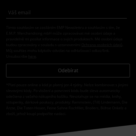
Tímto souhlasím se zasíláním EMP Newslettru a souhlasím s tím, že
E.M.P. Merchandising mbH může zpracovávat mé osobní údaje a
pravidelně mi posílat informace o svých produktech. Mé osobní údaje
budou zpracovány v souladu s ustanoveními
Ochrana osobních údajů
.
Můj souhlas mohu kdykoliv odvolat na odhlašovací odkaz/link.
Unsubscribe
here
.
Odebírat
*Platí pouze online a kód je platný jen 4 týdny. Nelze kombinovat s jinými
slevovými kódy. Po vložení a potvrzení kódu bude sleva automaticky
odečtena z vašeho nákupního košíku. Nevztahuje se na média, knihy,
vstupenky, dárkové poukazy, produkty: Rammstein, (Till) Lindemann, Die
Ärzte, Die Toten Hosen, Feine Sahne Fischfilet, Broilers, Böhse Onkelz a
zboží, jehož koupí podpoříte nadaci.