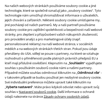
Na našich webových stránkách používáme soubory cookie a jiné
technologie, které se společně označují jako „soubory cookies“. Tyto
technologie nám umožňují shromažďovat informace o uživatelích,
jejich chování a zařízeních. Některé soubory cookie umísťujeme my,
jiné pocházejí od našich partnerů. My a naši partneři používáme
soubory cookie pro zajištění spolehlivosti a bezpečnosti naší webové
stránky, pro zlepšení a přizpůsobení vašich nákupních zkušeností,
Právní informace
pro provádění analýz a pro marketingové účely (např.
personalizované reklamy) na naší webové stránce, v sociálních
Podmínky
médiích a na webových stránkách třetích stran. Pokud jsou údaje
přenášeny do USA, sdílejí se pouze s partnery, na které se vztahuje
Prohlášení
rozhodnutí o přiměřenosti podle platných právních předpisů EU a
kteří mají příslušné osvědčení. Klepnutím na „
Souhlasím
“ vyjadřujete
souhlas s používáním souborů cookie námi a našimi partnery.
Ochrana osobních údajů
Případně můžete souhlas odmítnout kliknutím na „
Odmítnout vše
“ -
v takovém případě se budou používat jen nezbytné soubory cookie.
Likvidace odpadu a ochrana životního prostředí
Své individuální preference můžete upravit také kliknutím na
„
Vyberte nastavení
“. Máte právo kdykoli odvolat nebo upravit svůj
Prohlášení o shodě
souhlas v
Nastavení souborů cookie
. Další informace o ochraně
údajů naleznete na stránce
Zásady ochrany osobních údajů
.
Informace o přístupnosti