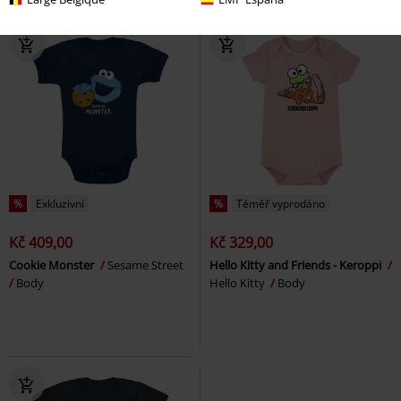
%
Exkluzivní
%
Téměř vyprodáno
Kč 409,00
Kč 329,00
Cookie Monster
Sesame Street
Hello Kitty and Friends - Keroppi
Body
Hello Kitty
Body