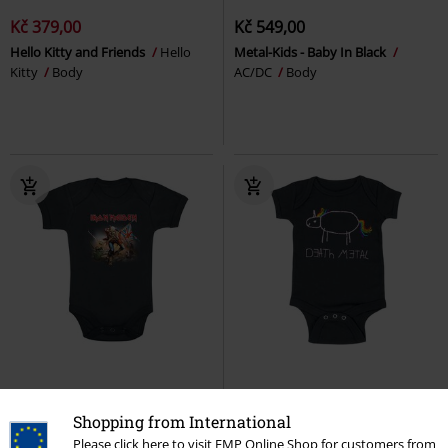
Kč 379,00
Kč 549,00
Hello Kitty and Friends
Hello
Metal-Kids - Baby In Black
Kitty
Body
AC/DC
Body
Kč 549,00
Kč 409,00
Shopping from International
Kids - Trooper
Iron Maiden
Kids - Death Metal
Death Metal
Please click here to visit EMP Online Shop for customers from