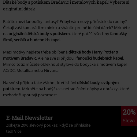
Dětské body s potiskem Bradavic i metalových kapel: Vyberte si
originální dárek
Patříte mezi fanoušky fantasy? Přibyl vám nový přírůstek do rodiny?
Čekají vaši kamarádi miminko a sháníte pro ně ideální dárek? Mrkněte
na
originální dětská body s potiskem
, které potěší všechny
fanoušky
filmů, seriálů a hudebních kapel.
Mezi motivy najdete třeba oblíbená
dětská body Harry Potter s
motivem Bradavic
. Ale na své si přijdou i
fanoušci hudebních kapel
.
Mimčo totiž můžete obléknout stylově do bodýčka s motivem kapel
AC/DC, Metallica nebo Nirvana.
Na své si přijdou také všichni, kteří shání
dětské body s vtipným
potiskem
. Mrkněte na bodýčka s netradičními nápisy a obrázky, které
rozhodně upoutají pozornost.
20%
E-Mail Newsletter
Sleva
Získejte 20% slevový poukaz, když se přihlásíte
teď!
Více