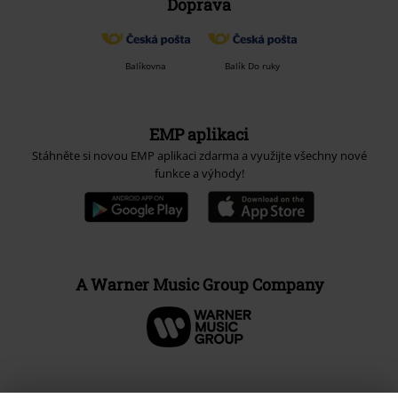
Doprava
Balíkovna
Balík Do ruky
EMP aplikaci
Stáhněte si novou EMP aplikaci zdarma a využijte všechny nové
funkce a výhody!
A Warner Music Group Company