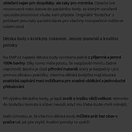
oblečení nejen pro dospěláky
,
ale taky pro miminka
. Oblečte své
novorozeně nebo batole do parádního body, se kterým zaručeně
upoutáte pozornost všude, kam přijdete. Originální “bodýčka” s
potiskem jsou taky parádní dárek pro všechny novopečené rodiče ve
vašem okolí.
Dětská body s krátkým rukávem: Jemný materiál a kvalitní
potisky
Na EMP.cz najdete dětská body vyrobená jedině
z příjemné a jemné
100% bavlny
. Díky tomu máte jistotu, že nezpůsobí mimču žádné
nepohodlí. Bavlna je čistě
přírodní materiál
, který je bezpečný i pro
jemnou dětskou pokožku. Všechna dětská bodýčka mají klasické
praktické zapínání mezi nožičkama pro snadné oblékání a jednoduché
přebalování
.
Při výběru dětského body, je lepší
zvolit o trošku větší velikost
. Miminko
do bodyčka doroste a vůbec nevadí, když mu třeba bude chvíli volnější.
Další výhodou je, že všechna dětská body
můžete prát bez obav v
pračce
tak jak jste zvyklí. Kvalitní potisky to vydrží.