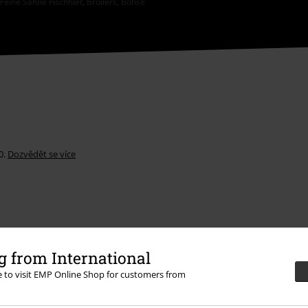
eine Sahne Fischfilet, Broilers, Böhse
0.
Dozvědět se více
 from International
Nabídky pro vás
re to visit EMP Online Shop for customers from
Soutěž