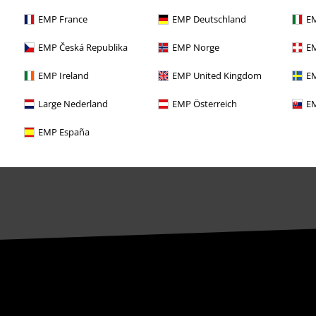
Objednejte si dárkový poukaz
EMP France
EMP Deutschland
EM
EMP Česká Republika
EMP Norge
EM
EMP Ireland
EMP United Kingdom
EM
Large Nederland
EMP Österreich
EM
EMP España