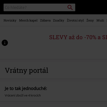
Přejít k
Vyhledávání
Katalog
hlavnímu
vyhledávání
obsahu
Novinky
Merch kapel
Zábava
Značky
Životní styl
Ženy
Muži
SLEVY až do -70% a 
Vrátny portál
Je to tak jednoduché:
Vrácení zboží ve 4 krocích