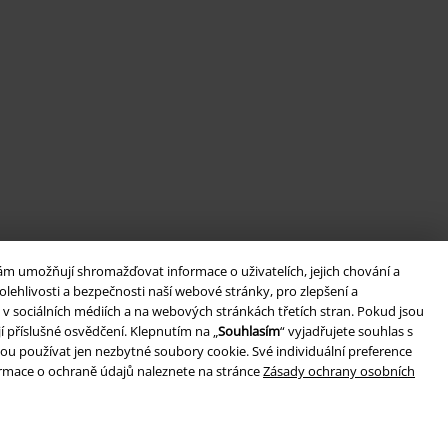
ám umožňují shromažďovat informace o uživatelích, jejich chování a
lehlivosti a bezpečnosti naší webové stránky, pro zlepšení a
v sociálních médiích a na webových stránkách třetích stran. Pokud jsou
í příslušné osvědčení. Klepnutím na „
Souhlasím
“ vyjadřujete souhlas s
ou používat jen nezbytné soubory cookie. Své individuální preference
formace o ochraně údajů naleznete na stránce
Zásady ochrany osobních