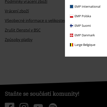
Podmínky vracení zboží
EMP International
Vrácení zboží
EMP Polska
Všeobecné informace o velikostech
EMP Suomi
Zrušit členství v BSC
EMP Danmark
Způsoby platby
Large Belgique
Staňte se součástí komunity!