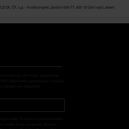
 CZ/SK, ČP, s.p. - Postkomplet, Jateční 436/77, 400 18 Ústí nad Labem
 Merchandising mbH může zpracovávat
osobní údaje budou zpracovány v souladu
na odhlašovací odkaz/link.
vovými kódy. Po vložení a potvrzení kódu
na média, knihy, vstupenky, dárkové