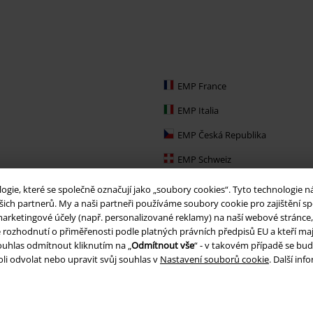
EMP France
EMP Italia
EMP Česká Republika
EMP Schweiz
EMP Ireland
ie, které se společně označují jako „soubory cookies“. Tyto technologie n
ich partnerů. My a naši partneři používáme soubory cookie pro zajištění spo
EMP Sverige
arketingové účely (např. personalizované reklamy) na naší webové stránce, 
je rozhodnutí o přiměřenosti podle platných právních předpisů EU a kteří maj
Large Nederland
uhlas odmítnout kliknutím na „
Odmítnout vše
“ - v takovém případě se bud
EMP Slovensko
li odvolat nebo upravit svůj souhlas v
Nastavení souborů cookie
. Další in
EMP España