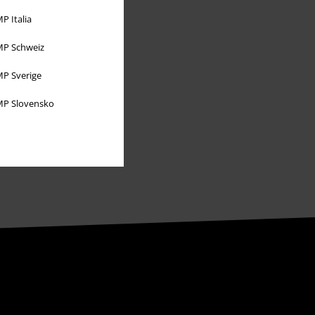
P Italia
P Schweiz
P Sverige
P Slovensko