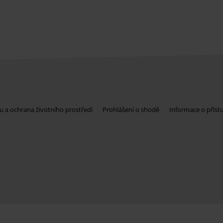
u a ochrana životního prostředí
Prohlášení o shodě
Informace o příst