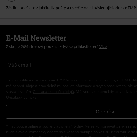
Zásilku odešlete z jakékoliv pošty a uveďte na ni následující adresu: EMP
E-Mail Newsletter
Získejte 20% slevový poukaz, když se přihlásíte teď!
Více
Tímto souhlasím se zasíláním EMP Newslettru a souhlasím s tím, že E.M.P.
mé osobní údaje a pravidelně mi posílat informace o svých produktech. Mé 
s ustanoveními
Ochrana osobních údajů
. Můj souhlas mohu kdykoliv odvolat 
Unsubscribe
here
.
Odebírat
*Platí pouze online a kód je platný jen 4 týdny. Nelze kombinovat s jinými sle
bude sleva automaticky odečtena z vašeho nákupního košíku. Nevztahuje se 