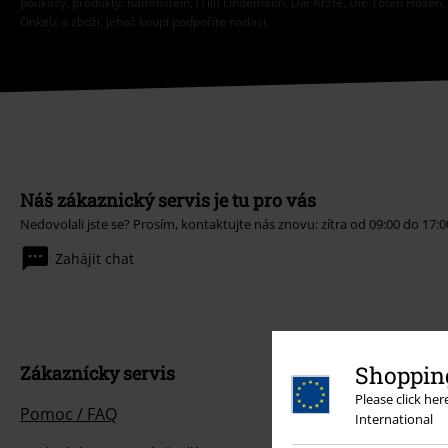
poukazy, produkty: Rammstein, (Till) Lindemann, Die Ärzte, Die Toten Hosen, F
Onkelz a zboží, jehož koupí podpoříte nadaci.
Náš zákaznický servis je tu pro vás
Nedovolali jste se? Prosím, kontaktujte nás znovu: zítra od 09:00 do 17:0
Zahájit chat
Shopping
Zákaznícky servis
Please click he
Pomoc / FAQ
International