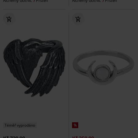
Alchemy Gothic
Prsten
Alchemy Gothic
Prsten
Téměř vyprodáno
%