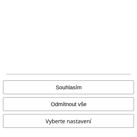
A Warner Music Group Company
Souhlasím
Odmítnout vše
Právní informace
Vyberte nastavení
Podmínky