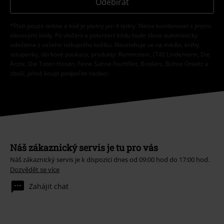
Odebírat
*Platí pouze online a kód je platný jen 4 týdny. Nelze kombinovat s jinými
slevovými kódy. Po vložení a potvrzení kódu bude sleva automaticky
odečtena z vašeho nákupního košíku. Nevztahuje se na média, knihy,
vstupenky, dárkové poukazy, produkty: Rammstein, (Till) Lindemann, Die
Ärzte, Die Toten Hosen, Feine Sahne Fischfilet, Broilers, Böhse Onkelz a
zboží, jehož koupí podpoříte nadaci.
Náš zákaznický servis je tu pro vás
Náš zákaznický servis je k dispozici dnes od 09:00 hod do 17:00 hod.
Dozvědět se více
Zahájit chat