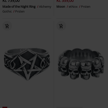
Kč 739,00
Kč 359,00
Made of the Night Ring
Alchemy
Moon
etNox
Prsten
Gothic
Prsten