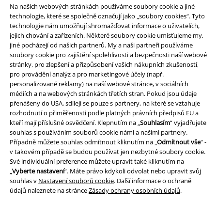
Na našich webových stránkách používáme soubory cookie a jiné
technologie, které se společně označují jako „soubory cookies“. Tyto
technologie nám umožňují shromažďovat informace o uživatelích,
jejich chování a zařízeních. Některé soubory cookie umísťujeme my,
Způsoby platby
jiné pocházejí od našich partnerů. My a naši partneři používáme
soubory cookie pro zajištění spolehlivosti a bezpečnosti naší webové
stránky, pro zlepšení a přizpůsobení vašich nákupních zkušeností,
Bankovní převod
Platba na dobírku
pro provádění analýz a pro marketingové účely (např.
personalizované reklamy) na naší webové stránce, v sociálních
médiích a na webových stránkách třetích stran. Pokud jsou údaje
přenášeny do USA, sdílejí se pouze s partnery, na které se vztahuje
Doprava
rozhodnutí o přiměřenosti podle platných právních předpisů EU a
kteří mají příslušné osvědčení. Klepnutím na „
Souhlasím
“ vyjadřujete
souhlas s používáním souborů cookie námi a našimi partnery.
Případně můžete souhlas odmítnout kliknutím na „
Odmítnout vše
“ -
Balíkovna
Balík Do ruky
v takovém případě se budou používat jen nezbytné soubory cookie.
Své individuální preference můžete upravit také kliknutím na
„
Vyberte nastavení
“. Máte právo kdykoli odvolat nebo upravit svůj
EMP aplikaci
souhlas v
Nastavení souborů cookie
. Další informace o ochraně
údajů naleznete na stránce
Zásady ochrany osobních údajů
.
Stáhněte si novou EMP aplikaci zdarma a využijte všechny nové
funkce a výhody!