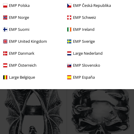
EMP Polska
EMP Česká Republika
EMP Norge
EMP Schweiz
%
EMP Suomi
EMP Ireland
Kč 416,00
Kč 629,00
EMP United Kingdom
EMP Sverige
Black Heart
etNox
Prsten
Betrothal
Alchemy Gothic
Prsten
EMP Danmark
Large Nederland
EMP Österreich
EMP Slovensko
Large Belgique
EMP España