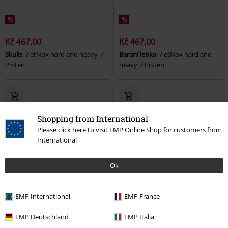
%
%
Kč 467,00
Kč 467,00
Skulls
etNox hard and heavy
Baraní lebka
etNox hard and
Prsten
heavy
Prsten
Shopping from International
Please click here to visit EMP Online Shop for customers from
International
Ok
EMP International
EMP France
EMP Deutschland
EMP Italia