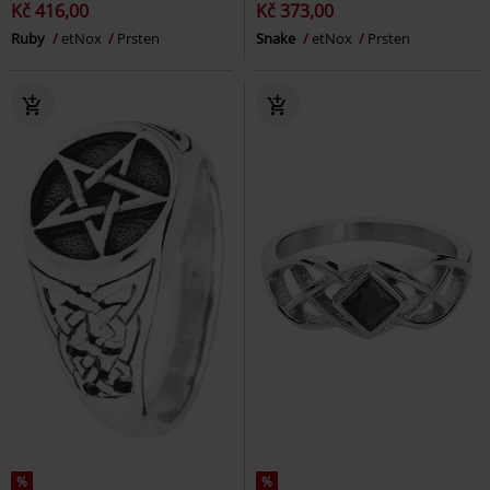
Kč 416,00
Kč 373,00
Ruby
etNox
Prsten
Snake
etNox
Prsten
%
%