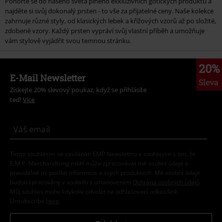
Ponořte se do našeho světa plného exkluzivních gotických produktů a
najděte si svůj dokonalý prsten - to vše za přijatelné ceny. Naše kolekce
zahrnuje různé styly, od klasických lebek a křížových vzorů až po složité,
zdobené vzory. Každý prsten vypráví svůj vlastní příběh a umožňuje
vám stylově vyjádřit svou temnou stránku.
20%
E-Mail Newsletter
Sleva
Získejte 20% slevový poukaz, když se přihlásíte
teď!
Více
Tímto souhlasím se zasíláním EMP Newslettru a souhlasím s tím, že
E.M.P. Merchandising mbH může zpracovávat mé osobní údaje a
pravidelně mi posílat informace o svých produktech. Mé osobní údaje
budou zpracovány v souladu s ustanoveními
Ochrana osobních údajů
.
Můj souhlas mohu kdykoliv odvolat na odhlašovací odkaz/link.
Unsubscribe
here
.