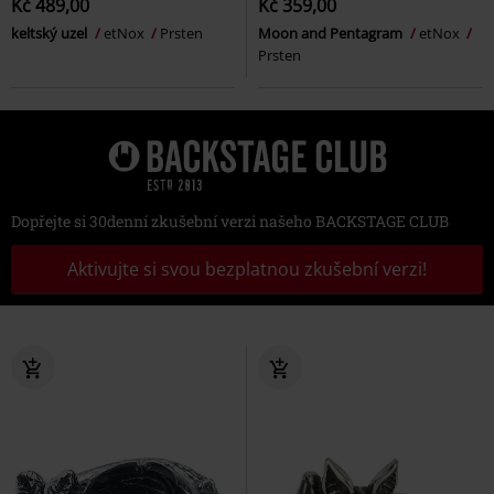
Kč 489,00
Kč 359,00
keltský uzel
etNox
Prsten
Moon and Pentagram
etNox
Prsten
Dopřejte si 30denní zkušební verzi našeho BACKSTAGE CLUB
Aktivujte si svou bezplatnou zkušební verzi!