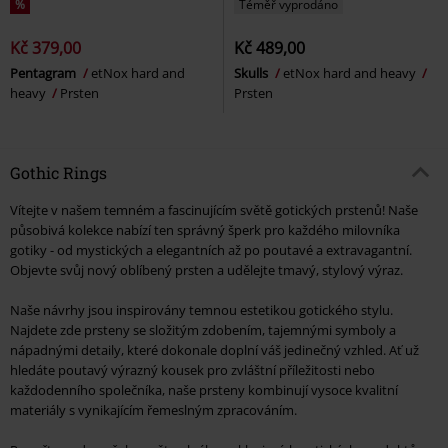
%
Téměř vyprodáno
Kč 379,00
Kč 489,00
Pentagram
etNox hard and
Skulls
etNox hard and heavy
heavy
Prsten
Prsten
Gothic Rings
Vítejte v našem temném a fascinujícím světě gotických prstenů! Naše
působivá kolekce nabízí ten správný šperk pro každého milovníka
gotiky - od mystických a elegantních až po poutavé a extravagantní.
Objevte svůj nový oblíbený prsten a udělejte tmavý, stylový výraz.
Naše návrhy jsou inspirovány temnou estetikou gotického stylu.
Najdete zde prsteny se složitým zdobením, tajemnými symboly a
nápadnými detaily, které dokonale doplní váš jedinečný vzhled. Ať už
hledáte poutavý výrazný kousek pro zvláštní příležitosti nebo
každodenního společníka, naše prsteny kombinují vysoce kvalitní
materiály s vynikajícím řemeslným zpracováním.