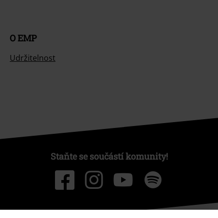
O EMP
Udržitelnost
Staňte se součástí komunity!