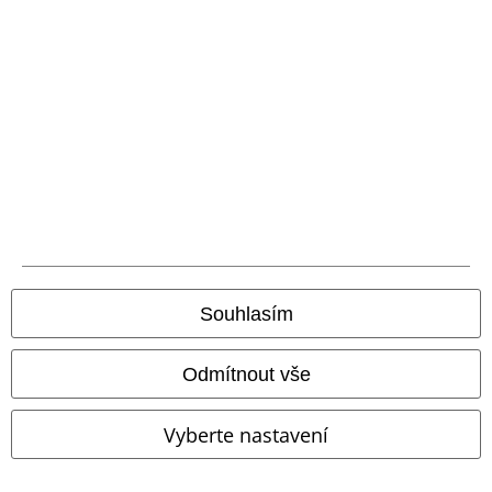
SLEVA 60%
Exkluzivní
%
Výšivka
DMC
Kč 2.499,00
Kč 983,00
Kč 2.039,00
Souhlasím
Bunda s kapsou na rukávu
WARDROBE ESS Corduroy Puffer
Black Premium by EMP
Jacket
Puma
Zimní bunda
Odmítnout vše
Přechodní bundy
Vyberte nastavení