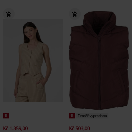
%
%
Téměř vyprodáno
Kč 1.359,00
Kč 503,00