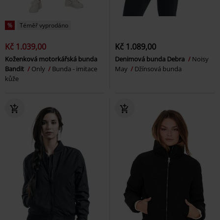
%
Téměř vyprodáno
Kč 1.039,00
Kč 1.089,00
Koženková motorkářská bunda
Denimová bunda Debra
Noisy
Bandit
Only
Bunda - imitace
May
Džínsová bunda
kůže