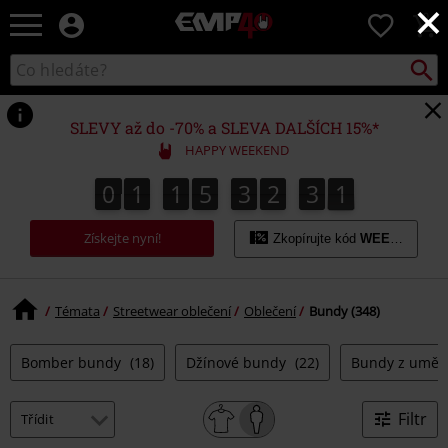
×
EMP
0
-
Hudba,
Vyhled
Katalog
TV
vyhledávání
filmy
&
SLEVY až do -70% a SLEVA DALŠÍCH 15%*
seriály,
HAPPY WEEKEND
Merch
pro
0
1
1
5
3
2
3
0
0
1
1
5
3
2
2
9
9
1
0
2
3
hráče,
Alternativní
Získejte nyní!
móda
Zkopírujte kód
WEEKEND
Témata
Streetwear oblečení
Oblečení
Bundy (348)
Bomber bundy
(18)
Džínové bundy
(22)
Bundy z uměl
Filtr