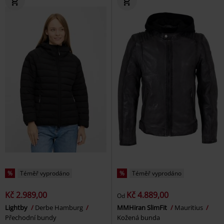
%
Téměř vyprodáno
%
Téměř vyprodáno
Kč 2.989,00
Kč 4.889,00
Od
Lightby
Derbe Hamburg
MMHiran SlimFit
Mauritius
Přechodní bundy
Kožená bunda