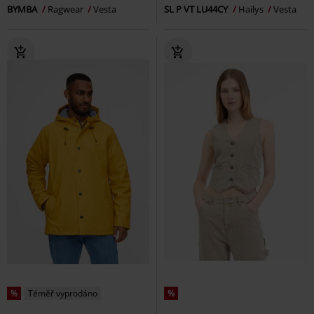
BYMBA
Ragwear
Vesta
SL P VT LU44CY
Hailys
Vesta
%
Téměř vyprodáno
%