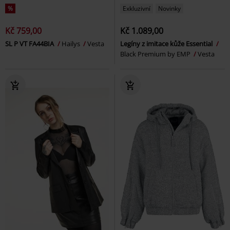
%
Exkluzivní
Novinky
Kč 759,00
Kč 1.089,00
SL P VT FA44BIA
Hailys
Vesta
Legíny z imitace kůže Essential
Black Premium by EMP
Vesta