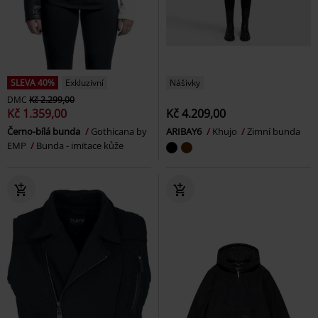
SLEVA 40%
Exkluzivní
Nášivky
DMC
Kč 2.299,00
Kč 1.359,00
Kč 4.209,00
Černo-bílá bunda
Gothicana by
ARIBAY6
Khujo
Zimní bunda
EMP
Bunda - imitace kůže