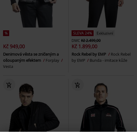
%
SLEVA 24%
Exkluzivní
DMC
Kč 2.499,00
Kč 949,00
Kč 1.899,00
Denimová věsta se zničeným a
Rock Rebel by EMP
Rock Rebel
ošoupaným efektem
Forplay
by EMP
Bunda - imitace kůže
Vesta