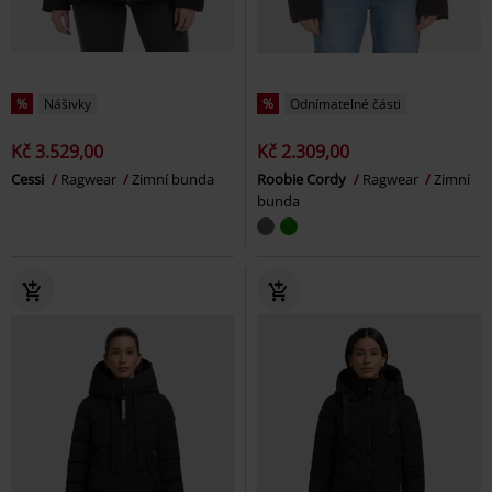
%
Nášivky
%
Odnímatelné části
Kč 3.529,00
Kč 2.309,00
Cessi
Ragwear
Zimní bunda
Roobie Cordy
Ragwear
Zimní
bunda