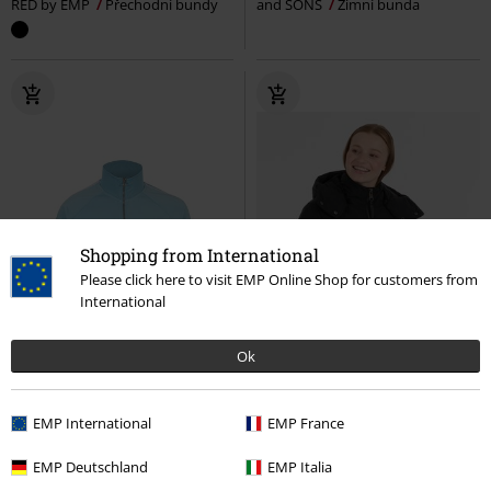
RED by EMP
Přechodní bundy
and SONS
Zimní bunda
Shopping from International
Please click here to visit EMP Online Shop for customers from
International
Ok
EMP International
EMP France
EMP Deutschland
EMP Italia
%
Téměř vyprodáno
%
Odnímatelné části