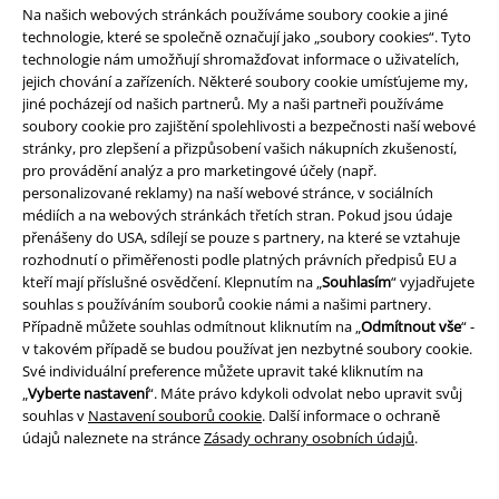
Na našich webových stránkách používáme soubory cookie a jiné
technologie, které se společně označují jako „soubory cookies“. Tyto
technologie nám umožňují shromažďovat informace o uživatelích,
jejich chování a zařízeních. Některé soubory cookie umísťujeme my,
jiné pocházejí od našich partnerů. My a naši partneři používáme
soubory cookie pro zajištění spolehlivosti a bezpečnosti naší webové
stránky, pro zlepšení a přizpůsobení vašich nákupních zkušeností,
pro provádění analýz a pro marketingové účely (např.
personalizované reklamy) na naší webové stránce, v sociálních
SLEVA 17%
Exkluzivní
Téměř vyprodáno
médiích a na webových stránkách třetích stran. Pokud jsou údaje
DMC
Kč 2.799,00
přenášeny do USA, sdílejí se pouze s partnery, na které se vztahuje
Kč 2.311,00
Kč 1.899,00
rozhodnutí o přiměřenosti podle platných právních předpisů EU a
Bunda s vroubkovanými rukávy
SKELLBERRY
Lonsdale London
kteří mají příslušné osvědčení. Klepnutím na „
Souhlasím
“ vyjadřujete
Gothicana by EMP
Přechodní
Tepláková bunda
souhlas s používáním souborů cookie námi a našimi partnery.
bundy
Případně můžete souhlas odmítnout kliknutím na „
Odmítnout vše
“ -
v takovém případě se budou používat jen nezbytné soubory cookie.
Své individuální preference můžete upravit také kliknutím na
„
Vyberte nastavení
“. Máte právo kdykoli odvolat nebo upravit svůj
souhlas v
Nastavení souborů cookie
. Další informace o ochraně
údajů naleznete na stránce
Zásady ochrany osobních údajů
.