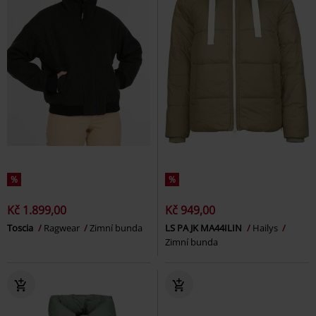
%
%
Kč 1.899,00
Kč 949,00
Toscia
Ragwear
Zimní bunda
LS PA JK MA44ILIN
Hailys
Zimní bunda