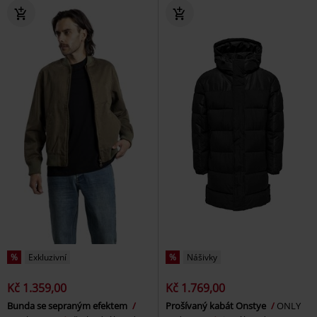
%
Exkluzivní
%
Nášivky
Kč 1.359,00
Kč 1.769,00
Bunda se sepraným efektem
Prošívaný kabát Onstye
ONLY