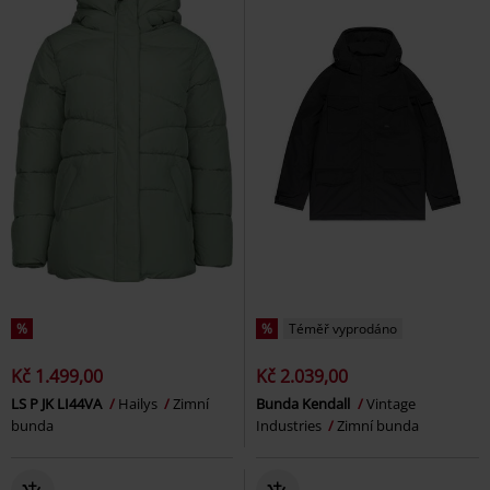
%
%
Téměř vyprodáno
Kč 1.499,00
Kč 2.039,00
LS P JK LI44VA
Hailys
Zimní
Bunda Kendall
Vintage
bunda
Industries
Zimní bunda