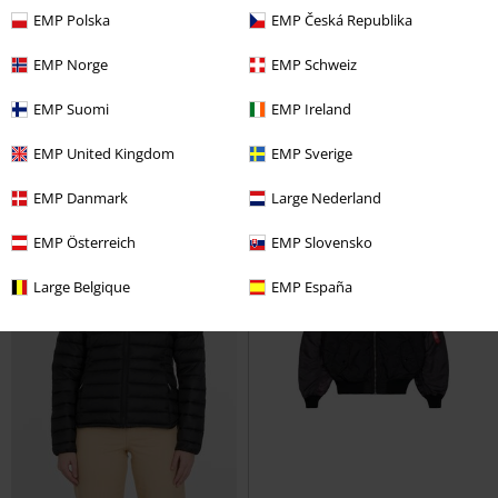
EMP Polska
EMP Česká Republika
Kč 1.769,00
Kč 3.799,00
Zipped Raglan Tracksuit Jacket
Roobie Crepe
Ragwear
Zimní
EMP Norge
EMP Schweiz
with stripes - Sky Blue
Gola
bunda
Tepláková bunda
EMP Suomi
EMP Ireland
EMP United Kingdom
EMP Sverige
EMP Danmark
Large Nederland
EMP Österreich
EMP Slovensko
Large Belgique
EMP España