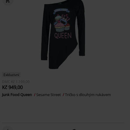
Exkluzivní
DMC
Kč 1.199,00
Kč 949,00
Junk Food Queen
Sesame Street
Tričko s dlouhým rukávem