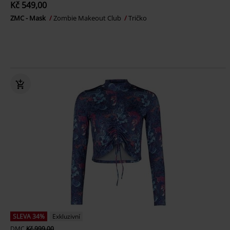
Kč 549,00
ZMC - Mask
Zombie Makeout Club
Tričko
SLEVA 34%
Exkluzivní
DMC
Kč 999,00