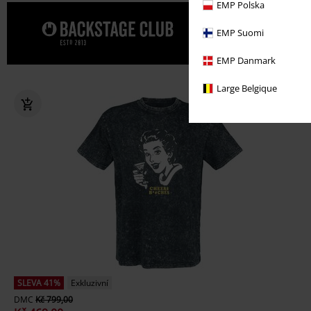
EMP Polska
Dopřejte s
EMP Suomi
EMP Danmark
Large Belgique
SLEVA 41%
Exkluzivní
DMC
Kč 799,00