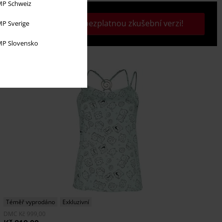
P Schweiz
Aktivujte si svou bezplatnou zkušební verzi!
P Sverige
P Slovensko
Téměř vyprodáno
Exkluzivní
DMC
Kč 999,00