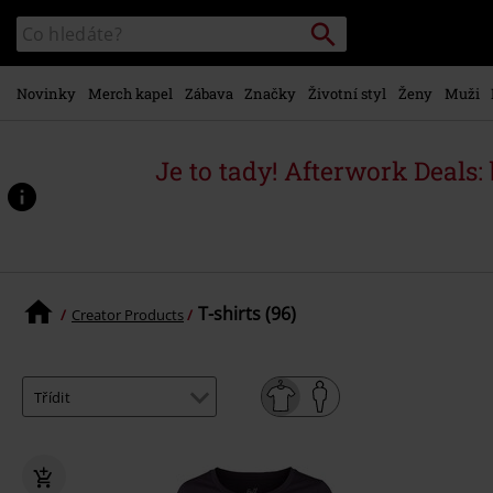
Přejít k
Vyhledávání
Katalog
hlavnímu
vyhledávání
obsahu
Novinky
Merch kapel
Zábava
Značky
Životní styl
Ženy
Muži
Je to tady! Afterwork Deals:
T-shirts (96)
Creator Products