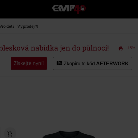
EMP
-
Hudba,
TV
Pro děti
Výprodej %
filmy
&
seriály,
 blesková nabídka jen do půlnoci!
-15%
Merch
pro
hráče,
Získejte nyní!
Zkopírujte kód
AFTERWORK
Alternativní
móda