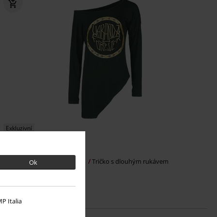
Exkluzivní
Kč 1.229,00
Golden logo
Black Panther
Tričko s dlouhým rukávem
Ok
P Italia