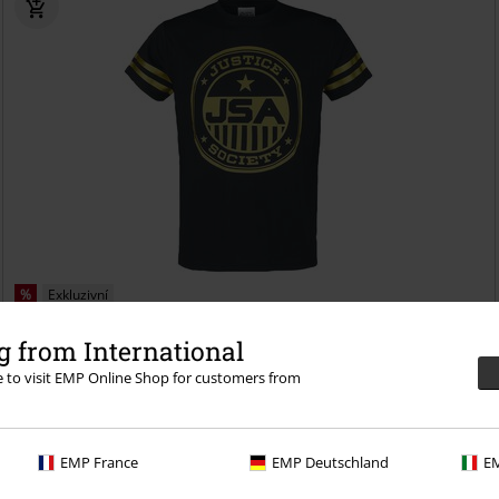
%
Exkluzivní
Kč 359,00
 from International
JSA Justice Society
Black Adam
Tričko
re to visit EMP Online Shop for customers from
EMP France
EMP Deutschland
EM