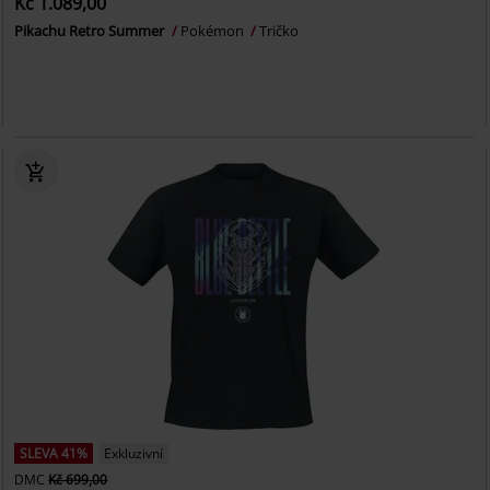
Kč 1.089,00
Pikachu Retro Summer
Pokémon
Tričko
SLEVA 41%
Exkluzivní
DMC
Kč 699,00