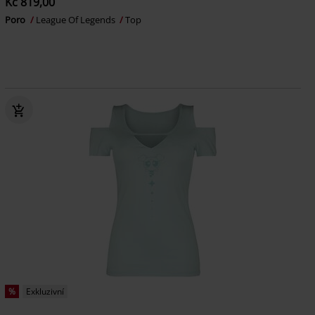
Kč 819,00
Poro
League Of Legends
Top
%
Exkluzivní