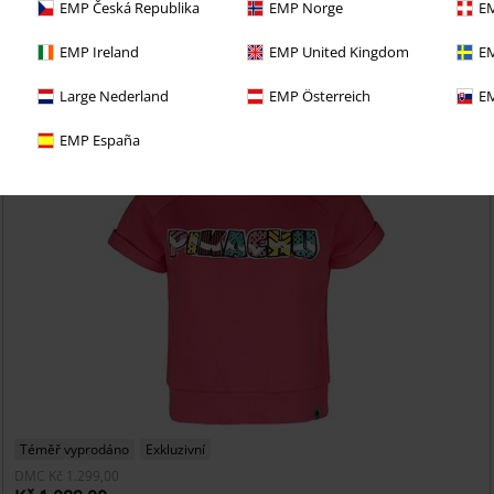
EMP Česká Republika
EMP Norge
EM
i 30denní zkušební verzi našeho BACKSTAGE CLUB
EMP Ireland
EMP United Kingdom
EM
Large Nederland
EMP Österreich
EM
EMP España
Téměř vyprodáno
Exkluzivní
DMC
Kč 1.299,00