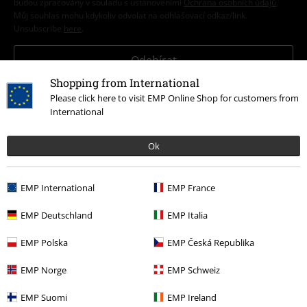
budou zpracovány v souladu s ustanoveními
Ochrana osobních údajů
.
Můj souhlas mohu kdykoliv odvolat na odhlašovací odkaz/link.
Unsubscribe
here
.
Odebírat
Shopping from International
*Platí pouze online a kód je platný jen 4 týdny. Nelze kombinovat s jinými
Please click here to visit EMP Online Shop for customers from
slevovými kódy. Po vložení a potvrzení kódu bude sleva automaticky
International
odečtena z vašeho nákupního košíku. Nevztahuje se na média, knihy,
vstupenky, dárkové poukazy, produkty: Rammstein, (Till) Lindemann, Die
Ärzte, Die Toten Hosen, Feine Sahne Fischfilet, Broilers, Böhse Onkelz a
Ok
zboží, jehož koupí podpoříte nadaci.
EMP International
EMP France
EMP Deutschland
EMP Italia
EMP Polska
EMP Česká Republika
Náš zákaznický servis je tu pro vás
EMP Norge
EMP Schweiz
Náš zákaznický servis je k dispozici dnes od 09:00 hod do 17:00 hod.
Dozvědět se více
EMP Suomi
EMP Ireland