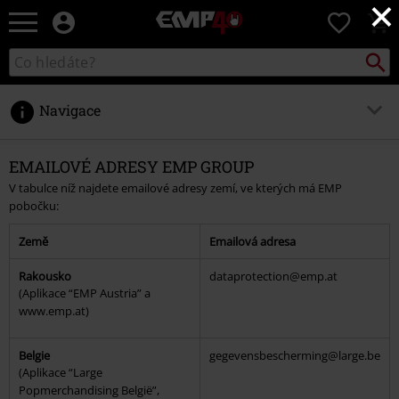
×
EMP
0
-
Hudba,
Vyhled
Katalog
TV
vyhledávání
filmy
&
Navigace
seriály,
Merch
pro
EMAILOVÉ ADRESY EMP GROUP
hráče,
V tabulce níž najdete emailové adresy zemí, ve kterých má EMP
Alternativní
pobočku:
móda
Země
Emailová adresa
Rakousko
dataprotection@emp.at
(Aplikace “EMP Austria” a
www.emp.at)
Belgie
gegevensbescherming@large.be
(Aplikace “Large
Popmerchandising België”,