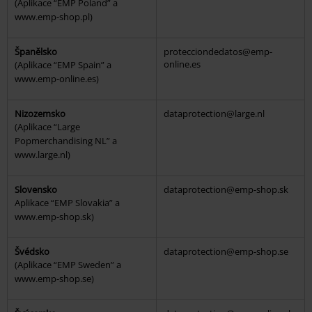
(Aplikace “EMP Poland” a
www.emp-shop.pl)
Španělsko
protecciondedatos@emp-
online.es
(Aplikace “EMP Spain” a
www.emp-online.es)
Nizozemsko
dataprotection@large.nl
(Aplikace “Large
Popmerchandising NL” a
www.large.nl)
Slovensko
dataprotection@emp-shop.sk
Aplikace “EMP Slovakia” a
www.emp-shop.sk)
Švédsko
dataprotection@emp-shop.se
(Aplikace “EMP Sweden” a
www.emp-shop.se)