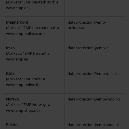
(Aplikace “EMP Deutschland” a
www.emp.de)
mezinárodní
dataprotection@emp-
online.com
(Aplikace “EMP International” a
www.emp-online.com)
Irsko
dataprotection@emp.ie
(Aplikácia “EMP Ireland” a
www.emp.ie)
Itálie
dataprotection@emp-online.it
(Aplikace “EMP Italia” a
www.emp-online.it)
Norsko
dataprotection@emp-shop.no
(Aplikace “EMP Norway” a
www.emp-shop.no)
Polsko
dataprotection@emp-shop.pl