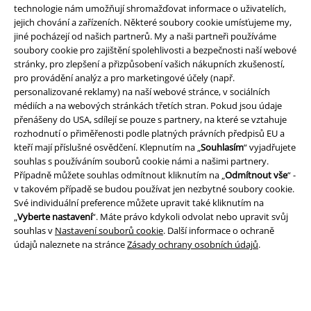
Právní informace
technologie nám umožňují shromažďovat informace o uživatelích,
jejich chování a zařízeních. Některé soubory cookie umísťujeme my,
Podmínky
jiné pocházejí od našich partnerů. My a naši partneři používáme
soubory cookie pro zajištění spolehlivosti a bezpečnosti naší webové
Prohlášení
stránky, pro zlepšení a přizpůsobení vašich nákupních zkušeností,
pro provádění analýz a pro marketingové účely (např.
personalizované reklamy) na naší webové stránce, v sociálních
Ochrana osobních údajů
médiích a na webových stránkách třetích stran. Pokud jsou údaje
přenášeny do USA, sdílejí se pouze s partnery, na které se vztahuje
Likvidace odpadu a ochrana životního prostředí
rozhodnutí o přiměřenosti podle platných právních předpisů EU a
kteří mají příslušné osvědčení. Klepnutím na „
Souhlasím
“ vyjadřujete
Prohlášení o shodě
souhlas s používáním souborů cookie námi a našimi partnery.
Případně můžete souhlas odmítnout kliknutím na „
Odmítnout vše
“ -
Informace o přístupnosti
v takovém případě se budou používat jen nezbytné soubory cookie.
Své individuální preference můžete upravit také kliknutím na
„
Vyberte nastavení
“. Máte právo kdykoli odvolat nebo upravit svůj
Nastavení souborů cookie
souhlas v
Nastavení souborů cookie
. Další informace o ochraně
údajů naleznete na stránce
Zásady ochrany osobních údajů
.
Odstoupení od smlouvy
Všechny ceny jsou včetně DPH, bez
poštovného a balného
© 1986-2026 EMP Merchandising