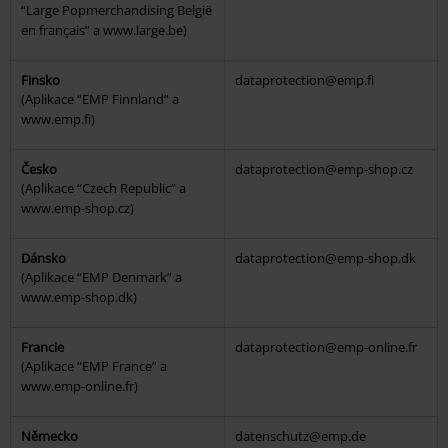
“Large Popmerchandising België
en français” a www.large.be)
Finsko
dataprotection@emp.fi
(Aplikace “EMP Finnland” a
www.emp.fi)
Česko
dataprotection@emp-shop.cz
(Aplikace “Czech Republic” a
www.emp-shop.cz)
Dánsko
dataprotection@emp-shop.dk
(Aplikace “EMP Denmark” a
www.emp-shop.dk)
Francie
dataprotection@emp-online.fr
(Aplikace “EMP France” a
www.emp-online.fr)
Německo
datenschutz@emp.de