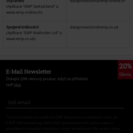
Švýcarsko
dataprotection@emp-online.ch
(Aplikace “EMP Switzerland” a
www.emp-online.ch)
Spojené království
dataprotection@emp.co.uk
(Aplikace “EMP Mailorder Ltd” a
www.emp.co.uk)
20%
E-Mail Newsletter
Sleva
Získejte 20% slevový poukaz, když se přihlásíte
teď!
Více
Tímto souhlasím se zasíláním EMP Newslettru a souhlasím s tím, že
E.M.P. Merchandising mbH může zpracovávat mé osobní údaje a
pravidelně mi posílat informace o svých produktech. Mé osobní údaje