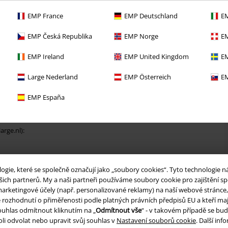
EMP France
EMP Deutschland
EM
EMP Česká Republika
EMP Norge
EM
EMP Ireland
EMP United Kingdom
EM
Large Nederland
EMP Österreich
EM
EMP España
ising België en français” a www.large.be):
rge.nl):
ie, které se společně označují jako „soubory cookies“. Tyto technologie n
ich partnerů. My a naši partneři používáme soubory cookie pro zajištění spo
arketingové účely (např. personalizované reklamy) na naší webové stránce, 
k):
je rozhodnutí o přiměřenosti podle platných právních předpisů EU a kteří maj
uhlas odmítnout kliknutím na „
Odmítnout vše
“ - v takovém případě se bud
li odvolat nebo upravit svůj souhlas v
Nastavení souborů cookie
. Další in