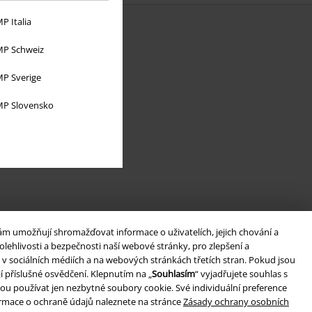
P Italia
P Schweiz
P Sverige
P Slovensko
ám umožňují shromažďovat informace o uživatelích, jejich chování a
lehlivosti a bezpečnosti naší webové stránky, pro zlepšení a
v sociálních médiích a na webových stránkách třetích stran. Pokud jsou
í příslušné osvědčení. Klepnutím na „
Souhlasím
“ vyjadřujete souhlas s
ou používat jen nezbytné soubory cookie. Své individuální preference
formace o ochraně údajů naleznete na stránce
Zásady ochrany osobních