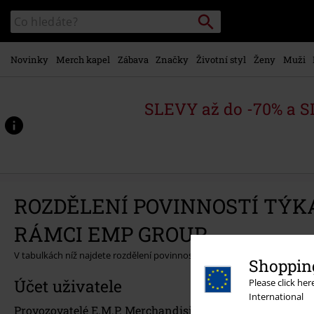
Přejít k
Vyhledávání
Katalog
hlavnímu
vyhledávání
obsahu
Novinky
Merch kapel
Zábava
Značky
Životní styl
Ženy
Muži
SLEVY až do -70% a 
ROZDĚLENÍ POVINNOSTÍ TÝKA
RÁMCI EMP GROUP
V tabulkách níž najdete rozdělení povinností týkajících se kontroly při z
Shopping
Účet uživatele
Please click he
International
Provozovatelé E.M.P. Merchandising Handelsgesellscha