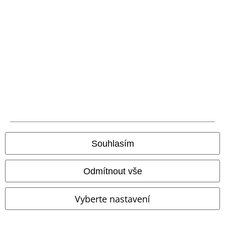
Znovu dostupné: Pondělí od 09:00 do 17:00.
Dozvědět se více
Zahájit chat
Zákaznícky servis
Pomoc / FAQ
Podmínky vracení zboží
Vrácení zboží
Souhlasím
Všeobecné informace o velikostech
Odmítnout vše
Zrušit členství v BSC
Způsoby platby
Vyberte nastavení