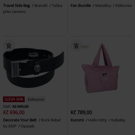
Travel Side Bag
Brandit
Taška
Fan Bundle
Metallica
Kšiltovka
přes rameno
SLEVA 30%
Exkluzivní
DMC
Kč 999,00
Kč 696,00
Kč 789,00
Decorate Your Belt
Rock Rebel
Kuromi
Hello Kitty
Kabelky
by EMP
Opasek