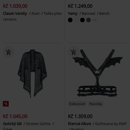
Kč 1.039,00
Kč 1.249,00
Classic Varsity
Atari
Taška přes
Yamy
Banned
Batoh
rameno
+1
%
Exkluzivní
Novinky
Kč 1.045,00
Kč 1.359,00
Gotický šál
Sinister Gothic
Eternal Allure
Gothicana by EMP
Šátek
Postroj