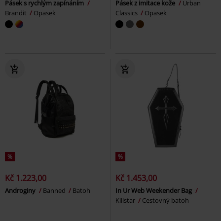
Pásek s rychlým zapínáním
Pásek z imitace kože
Urban
Brandit
Opasek
Classics
Opasek
%
%
Kč 1.223,00
Kč 1.453,00
Androginy
Banned
Batoh
In Ur Web Weekender Bag
Killstar
Cestovný batoh