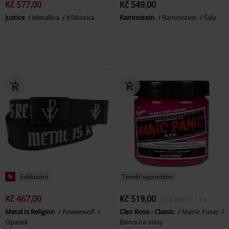
Kč 577,00
Kč 549,00
Justice
Metallica
Kšiltovka
Rammstein
Rammstein
Šály
%
Exkluzivní
Téměř vyprodáno
Kč 467,00
Kč 519,00
Kč 4.398,31 / 1 L
Metal Is Religion
Powerwolf
Cleo Rose - Classic
Manic Panic
Opasek
Barva na vlasy