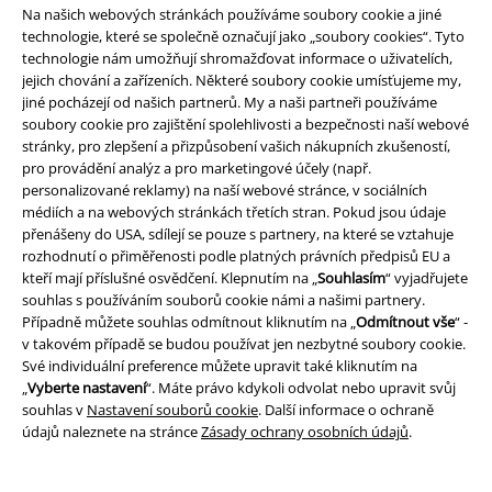
Tímto souhlasím se zasíláním EMP Newslettru a souhlasím s tím, že
Na našich webových stránkách používáme soubory cookie a jiné
E.M.P. Merchandising mbH může zpracovávat mé osobní údaje a
technologie, které se společně označují jako „soubory cookies“. Tyto
pravidelně mi posílat informace o svých produktech. Mé osobní údaje
technologie nám umožňují shromažďovat informace o uživatelích,
budou zpracovány v souladu s ustanoveními
Ochrana osobních údajů
.
jejich chování a zařízeních. Některé soubory cookie umísťujeme my,
Můj souhlas mohu kdykoliv odvolat na odhlašovací odkaz/link.
jiné pocházejí od našich partnerů. My a naši partneři používáme
Unsubscribe
here
.
soubory cookie pro zajištění spolehlivosti a bezpečnosti naší webové
stránky, pro zlepšení a přizpůsobení vašich nákupních zkušeností,
Odebírat
pro provádění analýz a pro marketingové účely (např.
personalizované reklamy) na naší webové stránce, v sociálních
médiích a na webových stránkách třetích stran. Pokud jsou údaje
*Platí pouze online a kód je platný jen 4 týdny. Nelze kombinovat s jinými
přenášeny do USA, sdílejí se pouze s partnery, na které se vztahuje
slevovými kódy. Po vložení a potvrzení kódu bude sleva automaticky
odečtena z vašeho nákupního košíku. Nevztahuje se na média, knihy,
rozhodnutí o přiměřenosti podle platných právních předpisů EU a
vstupenky, dárkové poukazy, produkty: Rammstein, (Till) Lindemann, Die
kteří mají příslušné osvědčení. Klepnutím na „
Souhlasím
“ vyjadřujete
Ärzte, Die Toten Hosen, Feine Sahne Fischfilet, Broilers, Böhse Onkelz a
souhlas s používáním souborů cookie námi a našimi partnery.
zboží, jehož koupí podpoříte nadaci.
Případně můžete souhlas odmítnout kliknutím na „
Odmítnout vše
“ -
v takovém případě se budou používat jen nezbytné soubory cookie.
Své individuální preference můžete upravit také kliknutím na
„
Vyberte nastavení
“. Máte právo kdykoli odvolat nebo upravit svůj
souhlas v
Nastavení souborů cookie
. Další informace o ochraně
údajů naleznete na stránce
Zásady ochrany osobních údajů
.
Náš zákaznický servis je tu pro vás