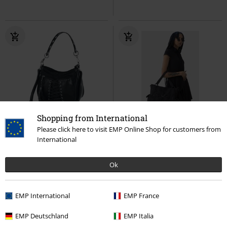
Shopping from International
Téměř vyprodáno
Please click here to visit EMP Online Shop for customers from
International
Kč 1.359,00
Kč 1.439,00
Taška Lacing
Banned
Kabelky
Over The Moon
KIHILIST by
Ok
KILLSTAR
Kabelky
EMP International
EMP France
EMP Deutschland
EMP Italia