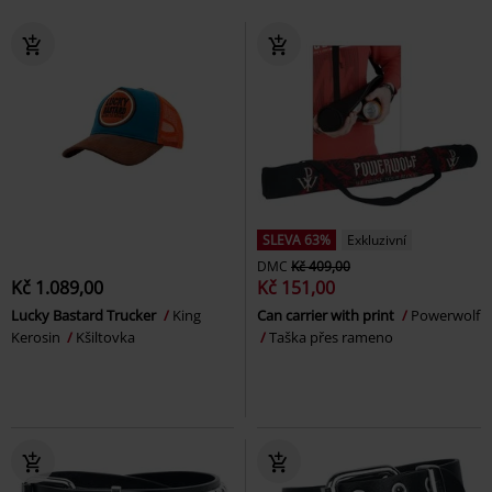
SLEVA 63%
Exkluzivní
DMC
Kč 409,00
Kč 1.089,00
Kč 151,00
Lucky Bastard Trucker
King
Can carrier with print
Powerwolf
Kerosin
Kšiltovka
Taška přes rameno