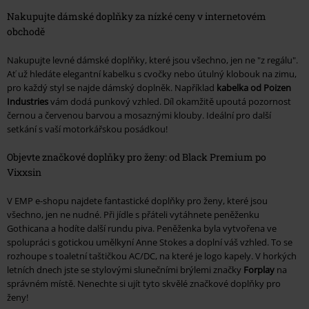
Nakupujte dámské doplňky za nízké ceny v internetovém
obchodě
Nakupujte levné dámské doplňky, které jsou všechno, jen ne "z regálu".
Ať už hledáte elegantní kabelku s cvočky nebo útulný klobouk na zimu,
pro každý styl se najde dámský doplněk. Například
kabelka od Poizen
Industries
vám dodá punkový vzhled. Díl okamžitě upoutá pozornost
černou a červenou barvou a mosaznými klouby. Ideální pro další
setkání s vaší motorkářskou posádkou!
Objevte značkové doplňky pro ženy: od Black Premium po
Vixxsin
V EMP e-shopu najdete fantastické doplňky pro ženy, které jsou
všechno, jen ne nudné. Při jídle s přáteli vytáhnete peněženku
Gothicana a hodíte další rundu piva. Peněženka byla vytvořena ve
spolupráci s gotickou umělkyní Anne Stokes a doplní váš vzhled. To se
rozhoupe s toaletní taštičkou AC/DC, na které je logo kapely. V horkých
letních dnech jste se stylovými slunečními brýlemi značky
Forplay
na
správném místě. Nenechte si ujít tyto skvělé značkové doplňky pro
ženy!