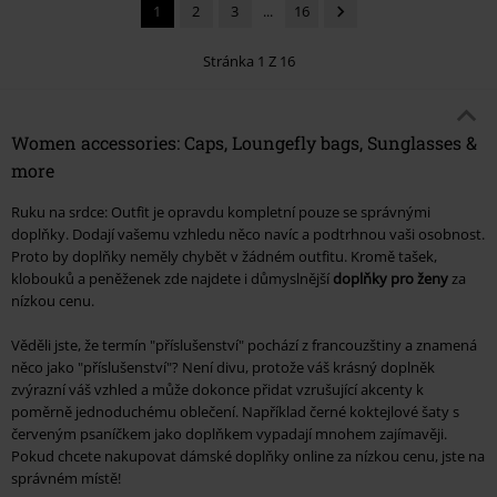
1
2
3
...
16
Stránka 1 Z 16
Women accessories: Caps, Loungefly bags, Sunglasses &
more
Ruku na srdce: Outfit je opravdu kompletní pouze se správnými
doplňky. Dodají vašemu vzhledu něco navíc a podtrhnou vaši osobnost.
Proto by doplňky neměly chybět v žádném outfitu. Kromě tašek,
klobouků a peněženek zde najdete i důmyslnější
doplňky pro ženy
za
nízkou cenu.
Věděli jste, že termín "příslušenství" pochází z francouzštiny a znamená
něco jako "příslušenství"? Není divu, protože váš krásný doplněk
zvýrazní váš vzhled a může dokonce přidat vzrušující akcenty k
poměrně jednoduchému oblečení. Například černé koktejlové šaty s
červeným psaníčkem jako doplňkem vypadají mnohem zajímavěji.
Pokud chcete nakupovat dámské doplňky online za nízkou cenu, jste na
správném místě!