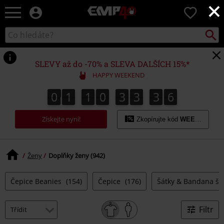
×
EMP
0
-
Hudba,
Vyhled
Katalog
TV
vyhledávání
filmy
&
SLEVY až do -70% a SLEVA DALŠÍCH 15%*
seriály,
HAPPY WEEKEND
Merch
pro
0
1
1
0
3
3
3
5
4
0
1
1
0
3
3
3
4
3
3
6
5
hráče,
Alternativní
Získejte nyní!
móda
Zkopírujte kód
WEEKEND
Ženy
Doplňky ženy (942)
Čepice Beanies
(154)
Čepice
(176)
Šátky & Bandana šá
Filtr