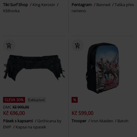
Tiki Surf Shop
King Kerosin
Pentagram
Banned
Taška přes
Kšiltovka
rameno
SLEVA 30%
Exkluzivní
%
DMC
Kč 999,00
Kč 696,00
Kč 599,00
Pásek s kapsami
Gothicana by
Trooper
Iron Maiden
Batoh
EMP
Kapsa na opasek