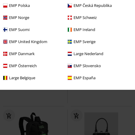
EMP Polska
EMP Česká Republika
EMP Norge
EMP Schweiz
EMP Suomi
EMP Ireland
EMP United Kingdom
EMP Sverige
EMP Danmark
Large Nederland
EMP Österreich
EMP Slovensko
Kč 1.089,00
Kč 1.089,00
festival
Brandit
Batoh
Rocksax - Parade
My Chemical
Large Belgique
EMP España
Romance
Batoh