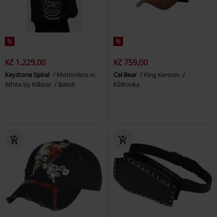
%
%
Kč 1.229,00
Kč 759,00
Keystone Spiral
Motionless in
Cal Bear
King Kerosin
White by Killstar
Batoh
Kšiltovka