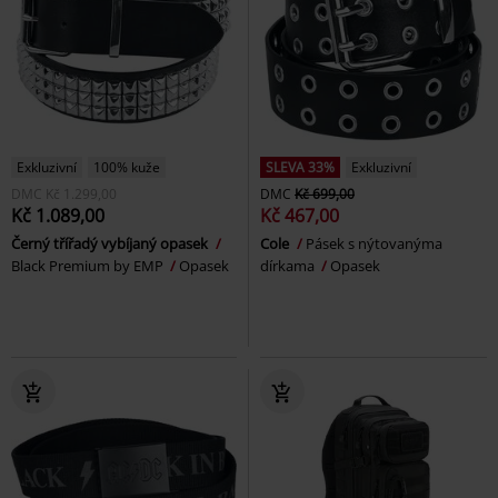
Exkluzivní
100% kuže
SLEVA 33%
Exkluzivní
DMC
Kč 1.299,00
DMC
Kč 699,00
Kč 1.089,00
Kč 467,00
Černý třířadý vybíjaný opasek
Cole
Pásek s nýtovanýma
Black Premium by EMP
Opasek
dírkama
Opasek