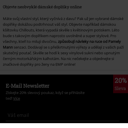
Objevte neobvyklé dámské doplňky online
Máte svůj vlastní styl, který vyčnívá z davu? Pak už jen vybrané dámské
doplňky dokážou podtrhnout váš styl. Objevte například dámskou
kšiltovku Chillouts, která vypadá skvěle s květinovým potiskem. Léto
bude s takovým doplňkem naprosto uvolněné a super stylové. Pro
všechny, kteří to milují divočinu,
způsobují návleky na ruce od Pamely
Mann
senzaci. Dodávají se s přeškrtnutými výřezy a udělají z vašich paží
skutečný poutač. Skvěle se hodí k sexy vinylové sukni nebo upnutým
černým motorkářským kalhotám. Na nic nečekejte a objednejte si
značkové doplňky pro ženy na EMP online!
20%
E-Mail Newsletter
Sleva
Získejte 20% slevový poukaz, když se přihlásíte
teď!
Více