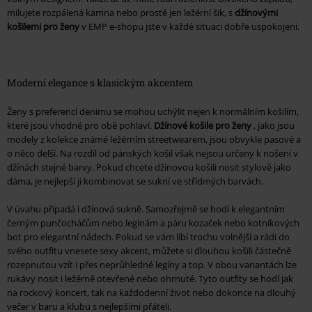
milujete rozpálená kamna nebo prostě jen ležérní šik, s
džínovými
košilemi pro ženy
v EMP e-shopu jste v každé situaci dobře uspokojeni.
Moderní elegance s klasickým akcentem
Ženy s preferencí denimu se mohou uchýlit nejen k normálním košilím,
které jsou vhodné pro obě pohlaví.
Džínové košile pro ženy
, jako jsou
modely z kolekce známé ležérním streetwearem, jsou obvykle pasové a
o něco delší. Na rozdíl od pánských košil však nejsou určeny k nošení v
džínách stejné barvy. Pokud chcete džínovou košili nosit stylově jako
dáma, je nejlepší ji kombinovat se sukní ve střídmých barvách.
V úvahu připadá i džínová sukně. Samozřejmě se hodí k elegantním
černým punčocháčům nebo legínám a páru kozaček nebo kotníkových
bot pro elegantní nádech. Pokud se vám líbí trochu volnější a rádi do
svého outfitu vnesete sexy akcent, můžete si dlouhou košili částečně
rozepnutou vzít i přes neprůhledné legíny a top. V obou variantách lze
rukávy nosit i ležérně otevřené nebo ohrnuté. Tyto outfity se hodí jak
na rockový koncert, tak na každodenní život nebo dokonce na dlouhý
večer v baru a klubu s nejlepšími přáteli.