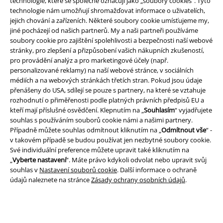
technologie, které se společně označují jako „soubory cookies“. Tyto
technologie nám umožňují shromažďovat informace o uživatelích,
Právní informace
jejich chování a zařízeních. Některé soubory cookie umísťujeme my,
jiné pocházejí od našich partnerů. My a naši partneři používáme
Podmínky
soubory cookie pro zajištění spolehlivosti a bezpečnosti naší webové
stránky, pro zlepšení a přizpůsobení vašich nákupních zkušeností,
Prohlášení
pro provádění analýz a pro marketingové účely (např.
personalizované reklamy) na naší webové stránce, v sociálních
Ochrana osobních údajů
médiích a na webových stránkách třetích stran. Pokud jsou údaje
přenášeny do USA, sdílejí se pouze s partnery, na které se vztahuje
Likvidace odpadu a ochrana životního prostředí
rozhodnutí o přiměřenosti podle platných právních předpisů EU a
kteří mají příslušné osvědčení. Klepnutím na „
Souhlasím
“ vyjadřujete
souhlas s používáním souborů cookie námi a našimi partnery.
Prohlášení o shodě
Případně můžete souhlas odmítnout kliknutím na „
Odmítnout vše
“ -
v takovém případě se budou používat jen nezbytné soubory cookie.
Informace o přístupnosti
Své individuální preference můžete upravit také kliknutím na
„
Vyberte nastavení
“. Máte právo kdykoli odvolat nebo upravit svůj
Nastavení souborů cookie
souhlas v
Nastavení souborů cookie
. Další informace o ochraně
údajů naleznete na stránce
Zásady ochrany osobních údajů
.
Odstoupení od smlouvy
Všechny ceny jsou včetně DPH, bez
poštovného a balného
© 1986-2026 EMP Merchandising