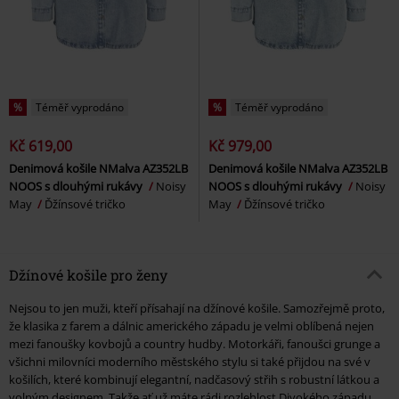
%
Téměř vyprodáno
%
Téměř vyprodáno
Kč 619,00
Kč 979,00
Denimová košile NMalva AZ352LB
Denimová košile NMalva AZ352LB
NOOS s dlouhými rukávy
Noisy
NOOS s dlouhými rukávy
Noisy
May
Ďžínsové tričko
May
Ďžínsové tričko
Džínové košile pro ženy
Nejsou to jen muži, kteří přísahají na džínové košile. Samozřejmě proto,
že klasika z farem a dálnic amerického západu je velmi oblíbená nejen
mezi fanoušky kovbojů a country hudby. Motorkáři, fanoušci grunge a
všichni milovníci moderního městského stylu si také přijdou na své v
košilích, které kombinují elegantní, nadčasový střih s robustní látkou a
volným designem. Takže ať už máte rádi rozlehlost Divokého západu,