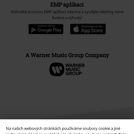
EMP aplikaci
Stáhněte si novou EMP aplikaci zdarma a využijte všechny nové
funkce a výhody!
A Warner Music Group Company
Na našich webových stránkách používáme soubory cookie a jiné