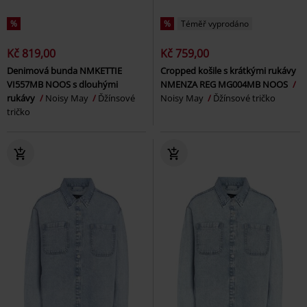
%
%
Téměř vyprodáno
Kč 819,00
Kč 759,00
Denimová bunda NMKETTIE
Cropped košile s krátkými rukávy
VI557MB NOOS s dlouhými
NMENZA REG MG004MB NOOS
rukávy
Noisy May
Ďžínsové
Noisy May
Ďžínsové tričko
tričko