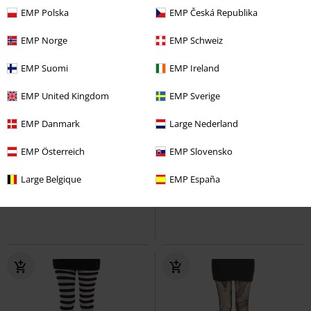
EMP Polska
EMP Česká Republika
EMP Norge
EMP Schweiz
EMP Suomi
EMP Ireland
EMP United Kingdom
EMP Sverige
EMP Danmark
Large Nederland
2-dílná sada
SLEVA 25%
Exkluzivní
DMC
Kč 559,00
EMP Österreich
EMP Slovensko
Kč 409,00
Kč 416,00
Ladies Overknee Socks 2-Pack
Cheshire Cat
Alice in
Large Belgique
EMP España
Urban Classics
Podkolenky
Wonderland
Ponožky