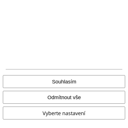
Pomoc / FAQ
Podmínky vracení zboží
Vrácení zboží
Všeobecné informace o velikostech
Zrušit členství v BSC
Způsoby platby
Souhlasím
Nabídky pro vás
Odmítnout vše
Soutěž
Objednejte si dárkový poukaz
Vyberte nastavení