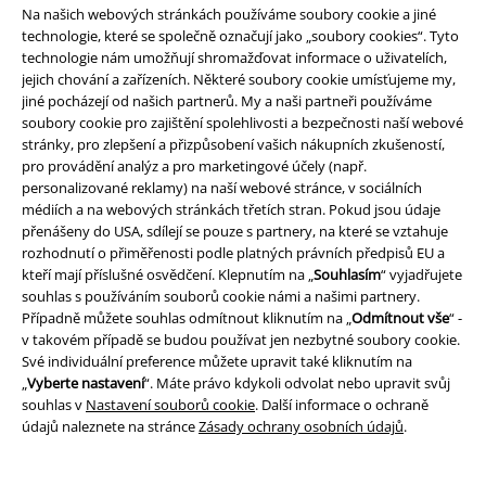
*Platí pouze online a kód je platný jen 4 týdny. Nelze kombinovat s jinými
Na našich webových stránkách používáme soubory cookie a jiné
slevovými kódy. Po vložení a potvrzení kódu bude sleva automaticky
technologie, které se společně označují jako „soubory cookies“. Tyto
odečtena z vašeho nákupního košíku. Nevztahuje se na média, knihy,
technologie nám umožňují shromažďovat informace o uživatelích,
vstupenky, dárkové poukazy, produkty: Rammstein, (Till) Lindemann, Die
jejich chování a zařízeních. Některé soubory cookie umísťujeme my,
Ärzte, Die Toten Hosen, Feine Sahne Fischfilet, Broilers, Böhse Onkelz a
jiné pocházejí od našich partnerů. My a naši partneři používáme
zboží, jehož koupí podpoříte nadaci.
soubory cookie pro zajištění spolehlivosti a bezpečnosti naší webové
stránky, pro zlepšení a přizpůsobení vašich nákupních zkušeností,
pro provádění analýz a pro marketingové účely (např.
personalizované reklamy) na naší webové stránce, v sociálních
médiích a na webových stránkách třetích stran. Pokud jsou údaje
přenášeny do USA, sdílejí se pouze s partnery, na které se vztahuje
rozhodnutí o přiměřenosti podle platných právních předpisů EU a
Náš zákaznický servis je tu pro vás
kteří mají příslušné osvědčení. Klepnutím na „
Souhlasím
“ vyjadřujete
Náš zákaznický servis je k dispozici dnes od 09:00 hod do 17:00 hod.
souhlas s používáním souborů cookie námi a našimi partnery.
Dozvědět se více
Případně můžete souhlas odmítnout kliknutím na „
Odmítnout vše
“ -
v takovém případě se budou používat jen nezbytné soubory cookie.
Zahájit chat
Své individuální preference můžete upravit také kliknutím na
„
Vyberte nastavení
“. Máte právo kdykoli odvolat nebo upravit svůj
souhlas v
Nastavení souborů cookie
. Další informace o ochraně
údajů naleznete na stránce
Zásady ochrany osobních údajů
.
Zákaznícky servis