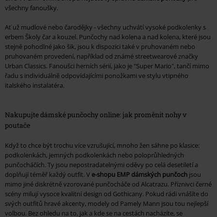
všechny fanoušky.
Ať už mudlové nebo čarodějky - všechny uchvátí vysoké podkolenky s
erbem Školy čar a kouzel. Punčochy nad kolena a nad kolena, které jsou
stejně pohodlné jako šik, jsou k dispozici také v pruhovaném nebo
pruhovaném provedení, například od známé streetwearové značky
Urban Classics. Fanoušci herních sérií, jako je "Super Mario", tančí mimo
řadu s individuálně odpovídajícími ponožkami ve stylu vtipného
italského instalatéra.
Nakupujte dámské punčochy online: jak proměnit nohy v
poutače
Když to chce být trochu více vzrušující, mnoho žen sáhne po klasice:
podkolenkách, jemných podkolenkách nebo poloprůhledných
punčocháčích. Ty jsou nepostradatelnými oděvy po celá desetiletí a
doplňují téměř každý outfit. V
e-shopu EMP dámských punčoch
jsou
mimo jiné diskrétně vzorované punčocháče od Alcatrazu. Příznivci černé
scény milují vysoce kvalitní design od Gothicany. Pokud rádi vnášíte do
svých outfitů hravé akcenty, modely od Pamely Mann jsou tou nejlepší
volbou. Bez ohledu na to, jak a kde se na cestách nacházíte, se