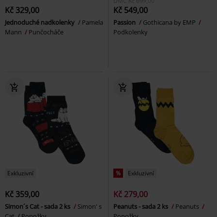
DMC
Kč 699,00
Kč 329,00
Kč 549,00
Jednoduché nadkolenky
Pamela
Passion
Gothicana by EMP
Mann
Punčocháče
Podkolenky
Exkluzivní
%
Exkluzivní
Kč 359,00
Kč 279,00
Simon´s Cat - sada 2 ks
Simon' s
Peanuts - sada 2 ks
Peanuts
Cat
Ponožky
Ponožky