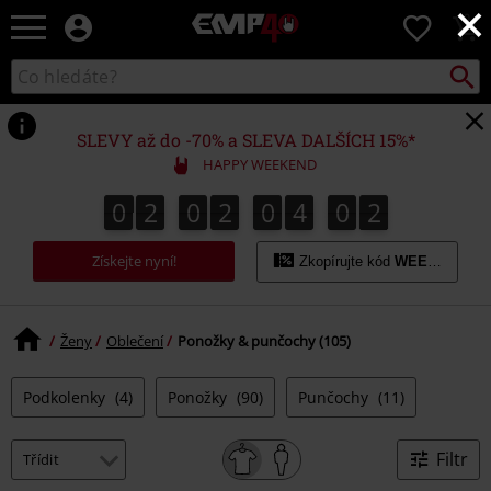
×
EMP
0
-
Hudba,
Vyhled
Katalog
TV
vyhledávání
filmy
&
SLEVY až do -70% a SLEVA DALŠÍCH 15%*
seriály,
HAPPY WEEKEND
Merch
pro
0
2
0
2
0
4
0
1
0
2
0
2
0
4
0
0
2
0
1
hráče,
Alternativní
Získejte nyní!
móda
Zkopírujte kód
WEEKEND
Ženy
Oblečení
Ponožky & punčochy (105)
Podkolenky
(4)
Ponožky
(90)
Punčochy
(11)
Filtr