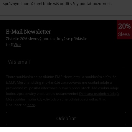
správnými ponožkami bude váš outfit vždy poutat pozornost.
20%
E-Mail Newsletter
Sleva
Získejte 20% slevový poukaz, když se přihlásíte
teď!
Více
Tímto souhlasím se zasíláním EMP Newslettru a souhlasím s tím, že
E.M.P. Merchandising mbH může zpracovávat mé osobní údaje a
pravidelně mi posílat informace o svých produktech. Mé osobní údaje
budou zpracovány v souladu s ustanoveními
Ochrana osobních údajů
.
Můj souhlas mohu kdykoliv odvolat na odhlašovací odkaz/link.
Unsubscribe
here
.
Odebírat