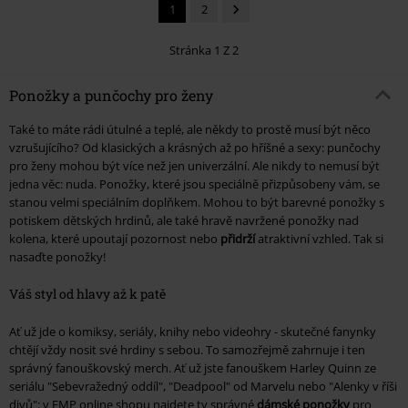
1
2
Stránka 1 Z 2
Ponožky a punčochy pro ženy
Také to máte rádi útulné a teplé, ale někdy to prostě musí být něco
vzrušujícího? Od klasických a krásných až po hříšné a sexy: punčochy
pro ženy mohou být více než jen univerzální. Ale nikdy to nemusí být
jedna věc: nuda. Ponožky, které jsou speciálně přizpůsobeny vám, se
stanou velmi speciálním doplňkem. Mohou to být barevné ponožky s
potiskem dětských hrdinů, ale také hravě navržené ponožky nad
kolena, které upoutají pozornost nebo
přidrží
atraktivní vzhled. Tak si
nasaďte ponožky!
Váš styl od hlavy až k patě
Ať už jde o komiksy, seriály, knihy nebo videohry - skutečné fanynky
chtějí vždy nosit své hrdiny s sebou. To samozřejmě zahrnuje i ten
správný fanouškovský merch. Ať už jste fanouškem Harley Quinn ze
seriálu "Sebevražedný oddíl", "Deadpool" od Marvelu nebo "Alenky v říši
divů": v EMP online shopu najdete ty správné
dámské ponožky
pro