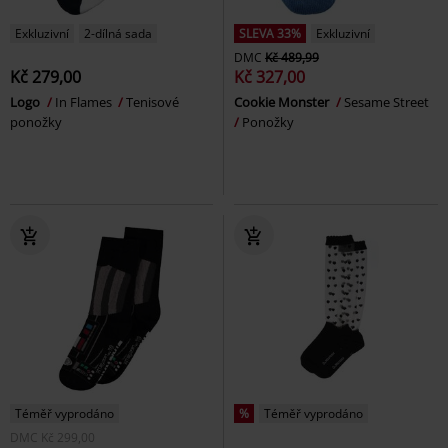
Exkluzivní
2-dílná sada
SLEVA 33%
Exkluzivní
DMC
Kč 489,99
Kč 279,00
Kč 327,00
Logo
In Flames
Tenisové
Cookie Monster
Sesame Street
ponožky
Ponožky
Téměř vyprodáno
%
Téměř vyprodáno
DMC
Kč 299,00