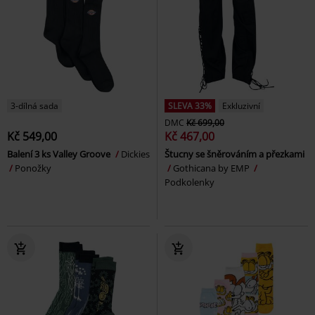
3-dílná sada
SLEVA 33%
Exkluzivní
DMC
Kč 699,00
Kč 549,00
Kč 467,00
Balení 3 ks Valley Groove
Dickies
Štucny se šněrováním a přezkami
Ponožky
Gothicana by EMP
Podkolenky