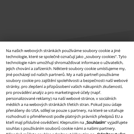
Na našich webových stránkách používáme soubory cookie a jiné
technologie, které se společně označují jako „soubory cookies“. Tyto
technologie nám umožňují shromažďovat informace o uživatelích,
Právní informace
jejich chování a zařízeních. Některé soubory cookie umísťujeme my,
jiné pocházejí od našich partnerů. My a naši partneři používáme
Podmínky
soubory cookie pro zajištění spolehlivosti a bezpečnosti naší webové
stránky, pro zlepšení a přizpůsobení vašich nákupních zkušeností,
Prohlášení
pro provádění analýz a pro marketingové účely (např.
personalizované reklamy) na naší webové stránce, v sociálních
Ochrana osobních údajů
médiích a na webových stránkách třetích stran. Pokud jsou údaje
přenášeny do USA, sdílejí se pouze s partnery, na které se vztahuje
Likvidace odpadu a ochrana životního prostředí
rozhodnutí o přiměřenosti podle platných právních předpisů EU a
kteří mají příslušné osvědčení. Klepnutím na „
Souhlasím
“ vyjadřujete
souhlas s používáním souborů cookie námi a našimi partnery.
Prohlášení o shodě