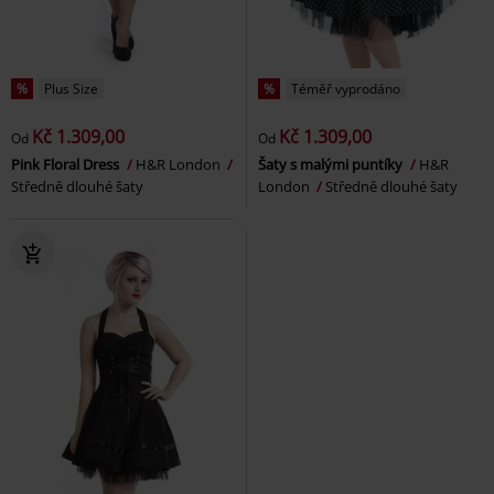
%
Plus Size
%
Téměř vyprodáno
Kč 1.309,00
Kč 1.309,00
Od
Od
Pink Floral Dress
H&R London
Šaty s malými puntíky
H&R
Středně dlouhé šaty
London
Středně dlouhé šaty