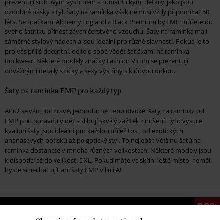
prezentují srdcovým výstřihem a romantickými detaily, jako jsou
ozdobné pásky a tyl. Šaty na ramínka však nemusí vždy připomínat 50.
léta. Se značkami Alchemy England a Black Premium by EMP můžete do
svého šatníku přinést závan čerstvého vzduchu. Šaty na ramínka mají
záměrně stylový nádech a jsou ideální pro různé slavnosti. Pokud je to
pro vás příliš decentní, dejte o sobě vědět šatičkami na ramínka
Rockwear. Některé modely značky Fashion Victim se prezentují
odvážnými detaily s očky a sexy výstřihy s klíčovou dírkou.
Šaty na ramínka EMP pro každý typ
Ať už se vám líbí hravé, jednoduché nebo divoké: šaty na ramínka od
EMP jsou opravdu vidět a slibují skvělý zážitek z nošení. Tyto vysoce
kvalitní šaty jsou ideální pro každou příležitost, od exotických
ananasových potisků až po gotický styl. To nejlepší: Většinu šatů na
ramínka dostanete v mnoha různých velikostech. Některé modely jsou
k dispozici až do velikosti 5 XL. Pokud máte ve skříni ještě místo, neměli
byste si nechat ujít ani šaty EMP v linii A!
20%
E-Mail Newsletter