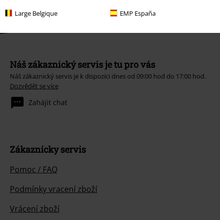
Large Belgique
EMP España
Náš zákaznický servis je tu pro vás
Náš zákaznický servis je k dispozici dnes od 09:00 hod do 17:00 hod.
Dozvědět se více
Zahájit chat
Zákaznícky servis
Pomoc / FAQ
Podmínky vracení zboží
Vrácení zboží