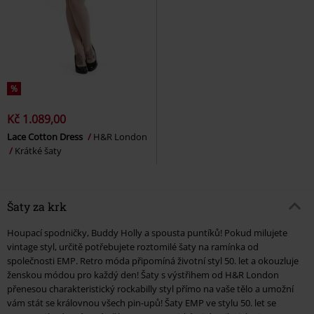
%
Kč 1.089,00
Lace Cotton Dress
H&R London
Krátké šaty
Šaty za krk
Houpací spodničky, Buddy Holly a spousta puntíků! Pokud milujete
vintage styl, určitě potřebujete roztomilé šaty na ramínka od
společnosti EMP. Retro móda připomíná životní styl 50. let a okouzluje
ženskou módou pro každý den! Šaty s výstřihem od H&R London
přenesou charakteristický rockabilly styl přímo na vaše tělo a umožní
vám stát se královnou všech pin-upů! Šaty EMP ve stylu 50. let se