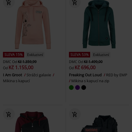
SLEVA 15%
Exkluzivní
SLEVA 53%
Exkluzivní
DMC
Od
Kč 1.359,99
DMC
Od
Kč 1.499,00
Kč 1.155,00
Kč 696,00
Od
Od
I Am Groot
Strážci galaxie
Freaking Out Loud
RED by EMP
Mikina s kapucí
Mikina s kapucí na zip