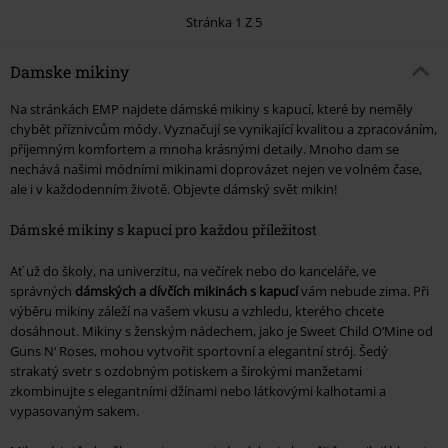
Stránka 1 Z 5
Damske mikiny
Na stránkách EMP najdete dámské mikiny s kapucí, které by neměly
chybět příznivcům módy. Vyznačují se vynikající kvalitou a zpracováním,
příjemným komfortem a mnoha krásnými detaily. Mnoho dam se
nechává našimi módními mikinami doprovázet nejen ve volném čase,
ale i v každodenním životě. Objevte dámský svět mikin!
Dámské mikiny s kapucí pro každou příležitost
Ať už do školy, na univerzitu, na večírek nebo do kanceláře, ve
správných
dámských a dívčích mikinách s kapucí
vám nebude zima. Při
výběru mikiny záleží na vašem vkusu a vzhledu, kterého chcete
dosáhnout. Mikiny s ženským nádechem, jako je Sweet Child O‘Mine od
Guns N‘ Roses, mohou vytvořit sportovní a elegantní strój. Šedý
strakatý svetr s ozdobným potiskem a širokými manžetami
zkombinujte s elegantními džínami nebo látkovými kalhotami a
vypasovaným sakem.