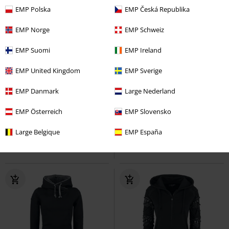
EMP Polska
EMP Česká Republika
EMP Norge
EMP Schweiz
EMP Suomi
EMP Ireland
EMP United Kingdom
EMP Sverige
Plus Size
%
Exkluzivní
EMP Danmark
Large Nederland
Kč 1.629,00
Kč 1.169,00
Fan Bundle
Ghost
Mikina s
Warpig Flames
Motörhead
EMP Österreich
EMP Slovensko
kapucí
Mikina s kapucí
Large Belgique
EMP España