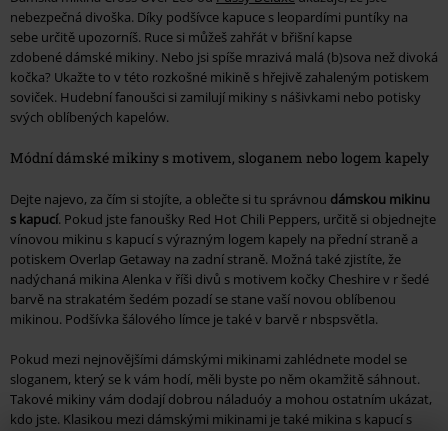
nebezpečná divoška. Díky podšívce kapuce s leopardími puntíky na
sebe určitě upozorníš. Ruce si můžeš zahřát v břišní kapse
zdobené dámské mikiny. Nebo jsi spíše mrazivá malá (b)sova než divoká
kočka? Ukažte to v této rozkošné mikině s hřejivě zahaleným potiskem
soviček. Hudební fanoušci si zamilují mikiny s nášivkami nebo potisky
svých oblíbených kapelów.
Módní dámské mikiny s motivem, sloganem nebo logem kapely
Dejte najevo, za čím si stojíte, a oblečte si tu správnou
dámskou mikinu
s kapucí
. Pokud jste fanoušky Red Hot Chili Peppers, určitě si objednejte
vínovou mikinu s kapucí s výrazným logem kapely na přední straně a
potiskem Overlap Getaway na zadní straně. Možná také zjistíte, že
nadýchaná mikina Alenka v říši divů s motivem kočky Cheshire v r šedé
barvě na strakatém šedém pozadí se stane vaší novou oblíbenou
mikinou. Podšívka šálového límce je také v barvě r nbspsvětla.
Pokud mezi nejnovějšími dámskými mikinami zahlédnete model se
sloganem, který se k vám hodí, měli byste po něm okamžitě sáhnout.
Takové mikiny vám dodají dobrou náladuóy a mohou ostatním ukázat,
kdo jste. Klasikou mezi dámskými mikinami je také mikina s kapucí s
logem Batmana. Volné mikiny se světoznámým netopýrem na přední