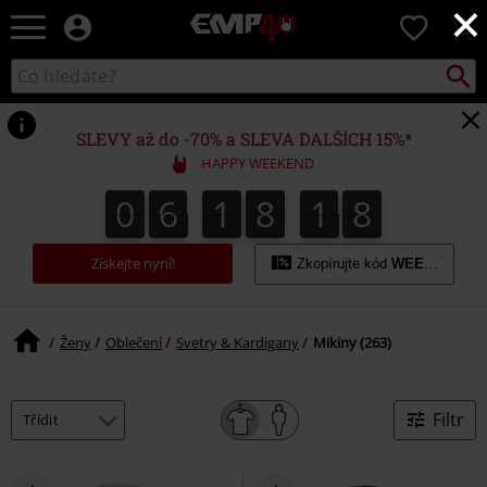
×
EMP
0
-
Hudba,
Vyhled
Katalog
TV
vyhledávání
filmy
&
SLEVY až do -70% a SLEVA DALŠÍCH 15%*
seriály,
HAPPY WEEKEND
Merch
pro
0
6
1
8
1
7
0
6
1
8
1
6
6
2
8
7
hráče,
Alternativní
móda
Získejte nyní!
Zkopírujte kód
WEEKEND
Ženy
Oblečení
Svetry & Kardigany
Mikiny (263)
Filtr