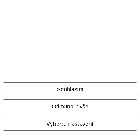
odečtena z vašeho nákupního košíku. Nevztahuje se na média, knihy,
vstupenky, dárkové poukazy, produkty: Rammstein, (Till) Lindemann, Die
Ärzte, Die Toten Hosen, Feine Sahne Fischfilet, Broilers, Böhse Onkelz a
zboží, jehož koupí podpoříte nadaci.
Náš zákaznický servis je tu pro vás
Nedovolali jste se? Prosím, kontaktujte nás znovu: zítra od 09:00 do
17:00.
Dozvědět se více
Souhlasím
Zahájit chat
Odmítnout vše
Vyberte nastavení
Zákaznícky servis
Pomoc / FAQ