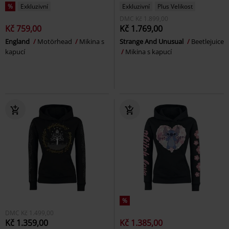
%
Exkluzivní
Exkluzivní
Plus Velikost
DMC
Kč 1.899,00
Kč 759,00
Kč 1.769,00
England
Motörhead
Mikina s
Strange And Unusual
Beetlejuice
kapucí
Mikina s kapucí
%
DMC
Kč 1.499,00
Kč 1.359,00
Kč 1.385,00