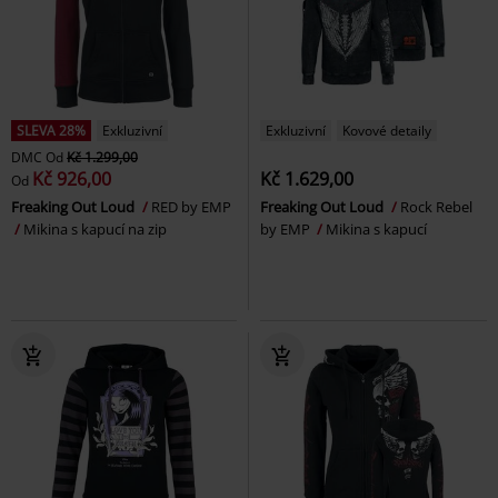
SLEVA 28%
Exkluzivní
Exkluzivní
Kovové detaily
DMC
Od
Kč 1.299,00
Kč 926,00
Kč 1.629,00
Od
Freaking Out Loud
RED by EMP
Freaking Out Loud
Rock Rebel
Mikina s kapucí na zip
by EMP
Mikina s kapucí