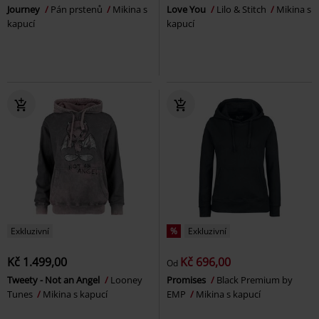
Journey
Pán prstenů
Mikina s
Love You
Lilo & Stitch
Mikina s
kapucí
kapucí
Exkluzivní
%
Exkluzivní
Kč 1.499,00
Kč 696,00
Od
Tweety - Not an Angel
Looney
Promises
Black Premium by
Tunes
Mikina s kapucí
EMP
Mikina s kapucí