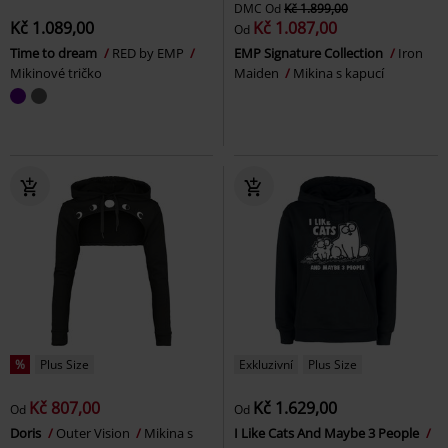
DMC
Od
Kč 1.899,00
Kč 1.089,00
Kč 1.087,00
Od
Time to dream
RED by EMP
EMP Signature Collection
Iron
Mikinové tričko
Maiden
Mikina s kapucí
%
Plus Size
Exkluzivní
Plus Size
Kč 807,00
Kč 1.629,00
Od
Od
Doris
Outer Vision
Mikina s
I Like Cats And Maybe 3 People