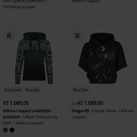
EMP Special Collection
Mikina s kapucí
Christmas Jumper
Exkluzivní
Novinky
Plus Size
Kč 1.089,00
Kč 1.089,00
Od
Mikina s kapucí a keltským
Dragonfly
Outer Vision
Mikina
potiskem
Black Premium by
s kapucí
EMP
Mikina s kapucí