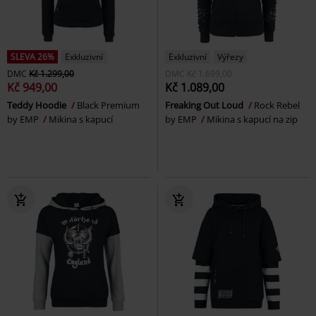
SLEVA 26%
Exkluzivní
Exkluzivní
Výřezy
DMC
Kč 1.299,00
DMC
Kč 1.699,00
Kč 949,00
Kč 1.089,00
Teddy Hoodie
Black Premium
Freaking Out Loud
Rock Rebel
by EMP
Mikina s kapucí
by EMP
Mikina s kapucí na zip