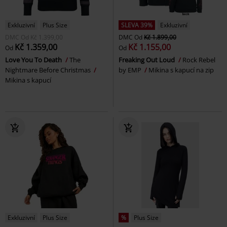
Exkluzivní
Plus Size
SLEVA 39%
Exkluzivní
DMC
Od
Kč 1.399,00
DMC
Od
Kč 1.899,00
Kč 1.359,00
Kč 1.155,00
Od
Od
Love You To Death
The
Freaking Out Loud
Rock Rebel
Nightmare Before Christmas
by EMP
Mikina s kapucí na zip
Mikina s kapucí
Exkluzivní
Plus Size
%
Plus Size