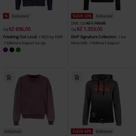
%
Exkluzivní
SLEVA 23%
Exkluzivní
DMC
Od
Kč 1.769,00
Kč 696,00
Kč 1.359,00
Od
Od
Freaking Out Loud
RED by EMP
EMP Signature Collection
Ice
Mikina s kapucí na zip
Nine Kills
Mikina s kapucí
Exkluzivní
SLEVA 42%
Exkluzivní