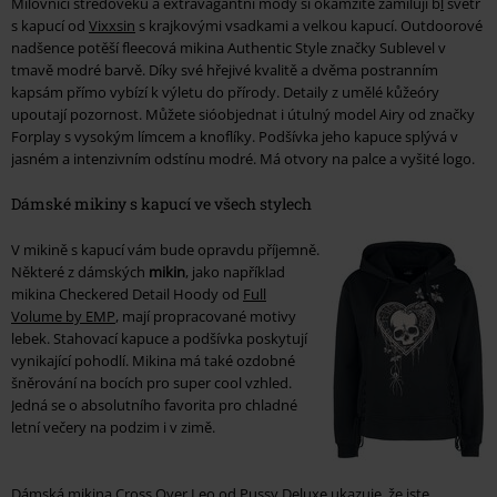
Milovníci středověku a extravagantní módy si okamžitě zamilují b
l
svetr
s kapucí od
Vixxsin
s krajkovými vsadkami a velkou kapucí. Outdoorové
nadšence potěší fleecová mikina Authentic Style značky Sublevel v
tmavě modré barvě. Díky své hřejivé kvalitě a dvěma postranním
kapsám přímo vybízí k výletu do přírody. Detaily z umělé kůžeóry
upoutají pozornost. Můžete sióobjednat i útulný model Airy od značky
Forplay s vysokým límcem a knoflíky. Podšívka jeho kapuce splývá v
jasném a intenzivním odstínu modré. Má otvory na palce a vyšité logo.
Dámské mikiny s kapucí ve všech stylech
V mikině s kapucí vám bude opravdu příjemně.
Některé z dámských
mikin
, jako například
mikina Checkered Detail Hoody od
Full
Volume by EMP
, mají propracované motivy
lebek. Stahovací kapuce a podšívka poskytují
vynikající pohodlí. Mikina má také ozdobné
šněrování na bocích pro super cool vzhled.
Jedná se o absolutního favorita pro chladné
letní večery na podzim i v zimě.
Dámská mikina Cross Over Leo od
Pussy Deluxe
ukazuje, že jste