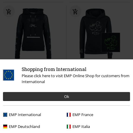
SLEVA 28%
Exkluzivní
Exkluzivní
Svítí Ve Tmě
Shopping from International
DMC
Kč 1.899,00
Please click here to visit EMP Online Shop for customers from
Kč 1.359,00
Kč 1.629,00
International
EMP Signature Collection
Ghost
So Sweet
Mickey Mouse
Mikina s kapucí
Mikina s kapucí
Ok
EMP International
EMP France
EMP Deutschland
EMP Italia