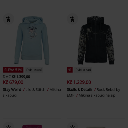
SLEVA 51%
Exkluzivní
%
Exkluzivní
DMC
Kč 1.399,00
Kč 679,00
Kč 1.229,00
Stay Weird
Lilo & Stitch
Mikina
Skulls & Details
Rock Rebel by
s kapucí
EMP
Mikina s kapucí na zip