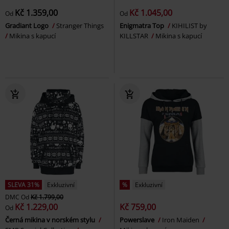
Kč 1.359,00
Kč 1.045,00
Od
Od
Gradiant Logo
Stranger Things
Enigmatra Top
KIHILIST by
Mikina s kapucí
KILLSTAR
Mikina s kapucí
SLEVA 31%
Exkluzivní
%
Exkluzivní
DMC
Od
Kč 1.799,00
Kč 1.229,00
Kč 759,00
Od
Černá mikina v norském stylu
Powerslave
Iron Maiden