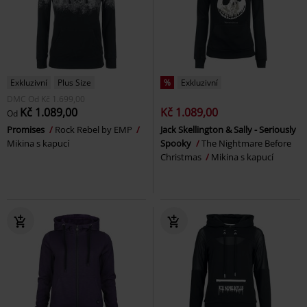
Exkluzivní
Plus Size
%
Exkluzivní
DMC
Od
Kč 1.699,00
Kč 1.089,00
Kč 1.089,00
Od
Promises
Rock Rebel by EMP
Jack Skellington & Sally - Seriously
Mikina s kapucí
Spooky
The Nightmare Before
Christmas
Mikina s kapucí