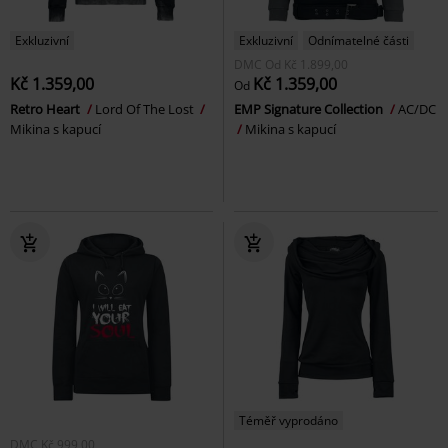
Exkluzivní
Exkluzivní
Odnímatelné části
DMC
Od
Kč 1.899,00
Kč 1.359,00
Kč 1.359,00
Od
Retro Heart
Lord Of The Lost
EMP Signature Collection
AC/DC
Mikina s kapucí
Mikina s kapucí
Téměř vyprodáno
DMC
Kč 999,00