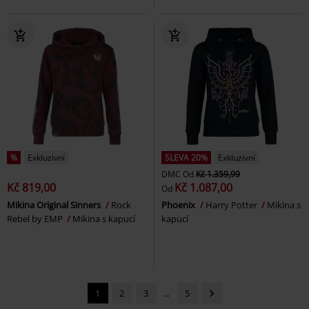
%
Exkluzivní
SLEVA 20%
Exkluzivní
DMC
Od
Kč 1.359,99
Kč 819,00
Kč 1.087,00
Od
Mikina Original Sinners
Rock
Phoenix
Harry Potter
Mikina s
Rebel by EMP
Mikina s kapucí
kapucí
1
2
3
...
5