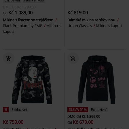
Exkluzivní
Plus Velikost
DMC
Od
Kč 1.799,00
Kč 1.089,00
Kč 819,00
Od
Mikina s límcem se stojáčkem
Dámská mikina se síťovinou
Black Premium by EMP
Mikina s
Urban Classics
Mikina s kapucí
kapucí
%
Exkluzivní
SLEVA 51%
Exkluzivní
DMC
Od
Kč 1.399,00
Kč 759,00
Kč 679,00
Od