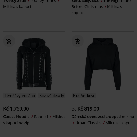
Tweety Skull
Looney Tunes
Zero, Sally, Jack
The Nightmare
Mikina s kapucí
Before Christmas
Mikina s
kapucí
Téměř vyprodáno
Kovové detaily
Plus Velikost
Kč 1.769,00
Kč 819,00
Od
Corset Hoodie
Banned
Mikina
Dámská oversized cropped mikina
s kapucí na zip
Urban Classics
Mikina s kapucí