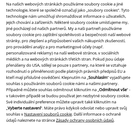
straně lze bez problémů kombinovat.
Na našich webových stránkách používáme soubory cookie a jiné
technologie, které se společně označují jako „soubory cookies“. Tyto
technologie nám umožňují shromažďovat informace o uživatelích,
20%
jejich chování a zařízeních. Některé soubory cookie umísťujeme my,
E-Mail Newsletter
Sleva
jiné pocházejí od našich partnerů. My a naši partneři používáme
Získejte 20% slevový poukaz, když se přihlásíte
soubory cookie pro zajištění spolehlivosti a bezpečnosti naší webové
teď!
Více
stránky, pro zlepšení a přizpůsobení vašich nákupních zkušeností,
pro provádění analýz a pro marketingové účely (např.
personalizované reklamy) na naší webové stránce, v sociálních
médiích a na webových stránkách třetích stran. Pokud jsou údaje
přenášeny do USA, sdílejí se pouze s partnery, na které se vztahuje
rozhodnutí o přiměřenosti podle platných právních předpisů EU a
Tímto souhlasím se zasíláním EMP Newslettru a souhlasím s tím, že
kteří mají příslušné osvědčení. Klepnutím na „
Souhlasím
“ vyjadřujete
E.M.P. Merchandising mbH může zpracovávat mé osobní údaje a
souhlas s používáním souborů cookie námi a našimi partnery.
pravidelně mi posílat informace o svých produktech. Mé osobní údaje
Případně můžete souhlas odmítnout kliknutím na „
Odmítnout vše
“ -
budou zpracovány v souladu s ustanoveními
Ochrana osobních údajů
.
v takovém případě se budou používat jen nezbytné soubory cookie.
Můj souhlas mohu kdykoliv odvolat na odhlašovací odkaz/link.
Své individuální preference můžete upravit také kliknutím na
Unsubscribe
here
.
„
Vyberte nastavení
“. Máte právo kdykoli odvolat nebo upravit svůj
souhlas v
Nastavení souborů cookie
. Další informace o ochraně
Odebírat
údajů naleznete na stránce
Zásady ochrany osobních údajů
.
*Platí pouze online a kód je platný jen 4 týdny. Nelze kombinovat s jinými
slevovými kódy. Po vložení a potvrzení kódu bude sleva automaticky