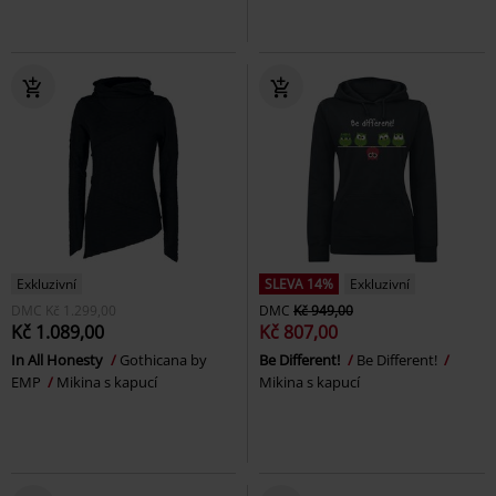
Exkluzivní
SLEVA 14%
Exkluzivní
DMC
Kč 1.299,00
DMC
Kč 949,00
Kč 1.089,00
Kč 807,00
In All Honesty
Gothicana by
Be Different!
Be Different!
EMP
Mikina s kapucí
Mikina s kapucí